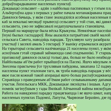
добраўпарадкаванне населеных пунктаў.
Докшыцкі сельсавет – адзін з найбольш паспяховых у гэтым пла
Альбертаўна адна з першых у раёне пачала мэтанакіравана прац
Давялося бачыць, у якім стане знаходзіліся асобныя населеныя 
каб за некалькі месяцаў прывесці сельсавет у той стан, які давя
сельсавета, ужо не зафіксавалі недапушчальнага становішча.
Першай на маршруце была вёска Крыкуны. Невялічкае паселішча, 
ўнукі былых гаспадароў. Яны аказаліся патрыётамі сваёй малой 
сельскага Савета, наводзіць парадак. Трухлявую хату разабрал
участкаў і засеялі амаль 5 гектараў. У выніку атрымалася акурат
На тэрыторыі сельсавета налічваецца 21 населены пункт, у якім ё
асноўным гэтай справай займаюцца самі спадчыннікі. У старшын
пратаколаў давялося скласці толькі два, больш не было неабход
Найбольшы аб’ём работ прыйшоўся на Пасекі. Яшчэ мінулым лет
Знесены практычна ўсе трухлявыя пабудовы, закапана 12 падмур
населены пункт эталонам таго, як трэба наводзіць парадак у вёс
якое пасля кожнай такой аперацыі яшчэ больш распаўсюджваецца
Справіцца з праведзеным аб’ёмам работ сельвыканкаму дапамаг
участак Лепельскага МКК, Докшыцкае лясніцтва і іншыя. Адгукн
помнік загінуўшым у гады Вялікай Айчыннай вайны вяскоўцам,
Работа па навядзенні парадку працягваецца і яе яшчэ шмат, на
населеных пунктах Падомхі, Лапуты, Чырвонае Беразіно, дзе п