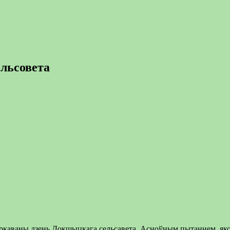
ельсовета
ркаваны дзень Докшыцкага сельсавета. Асноўным пытаннем, якое 