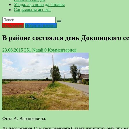
Улада: ад слова да справы
Сацыяльны аспект
Актуально
Новости района
В районе состоялся день Докшицкого с
23.06.2015
351
Natali
0 Комментариев
Фота А. Варанковича.
Да пасяджэння 14-й сесіі раённага Савета дэпутатаў быў прыме