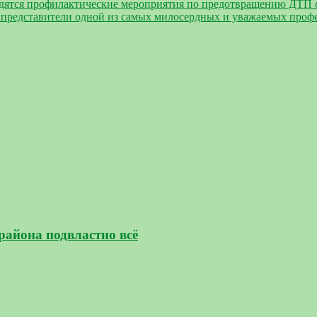
дятся профилактические мероприятия по предотвращению ДТП с
представители одной из самых милосердных и уважаемых проф
айона подвластно всё