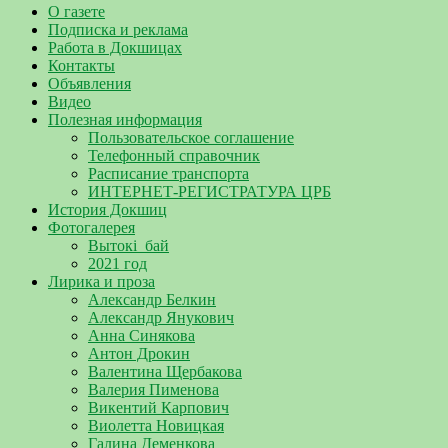
О газете
Подписка и реклама
Работа в Докшицах
Контакты
Объявления
Видео
Полезная информация
Пользовательское соглашение
Телефонный справочник
Расписание транспорта
ИНТЕРНЕТ-РЕГИСТРАТУРА ЦРБ
История Докшиц
Фотогалерея
Вытокі_бай
2021 год
Лирика и проза
Александр Белкин
Александр Янукович
Анна Синякова
Антон Дрокин
Валентина Щербакова
Валерия Пименова
Викентий Карпович
Виолетта Новицкая
Галина Деменкова