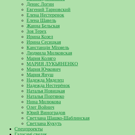
Денис Логин
Евгений Тарновский
Елена Нестеренок
Елена Шавель
Жанна Бельская
Зоя Терех
Ирина Козел
Ирина Сесицкая
Канстанцін Міхмель
Людмила Милковская
Мария Коляго
МАРИЯ ЛУКЬЯНЕНКО
Мария Ючкович
Мария Януш
Надежда Мяделец
Надежда Нестерёнок
Наталья Новицкая
Наталья Портянко
Нина Милюкова
Олег Войнич
Юрий Виноградов
Светлана Шашко-Шаблинская
Светлана Кукуть
Спецпроекты
Галасамі сведак