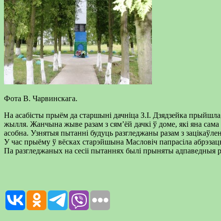
Фота В. Чарвинскага.
На асабісты прыём да старшыні дачніца З.І. Дзядзейка прыйшла,
жылля. Жанчына жыве разам з сям’ёй дачкі ў доме, які яна сама
асобна. Узнятыя пытанні будуць разгледжаны разам з зацікаў
У час прыёму ў вёсках старэйшына Масловіч папрасіла абрэза
Па разгледжаных на сесіі пытаннях былі прыняты адпаведныя 