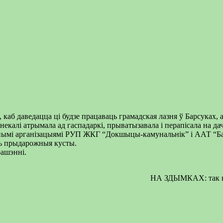
 каб даведацца ці будзе працаваць грамадская лазня ў Барсуках, 
 некалі атрымала ад гаспадаркі, прыватызавала і перапісала на д
ленымі арганізацыямі РУП ЖКГ “Докшыцы-камунальнік” і ААТ “Б
ць прыдарожныя кусты.
рашэнні.
НА ЗДЫМКАХ: так выг