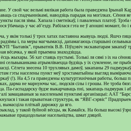
не. У свой час вельмі вялікая работа была праведзена Ірынай К
аваць са спадчыннікамі, наводзіць парадак на могілках. Сёння я
пункты пасля зімы. Хапала і сметнікаў, і паваленых платоў. Трэб
лося ўбачыць у час аб’езду. Рабілася гэта не ў апошні момант, бо 
у якім толькі ў трох хатах пастаянна жывуць людзі. Яшчэ пяць аж
радзімы і, па меры магчымасці, дапамагаюць старшыні сельвыканк
а КУП “Бытавік”, прыватнік В.В. Піўцэвіч экскаватарам закапаў 
ная вёсачка, у якой прыемна знаходзіцца.
сць жыхары. 56 хат стаяць пустымі. Толькі ля сямі з іх на сённяш
і сельвыканкама атрымліваецца будзіць у іх сумленне, не прыбя
насці. Сёлета знесена 10 трухлявых дамоў, закапаны 29 падмурка
ам гэты населены пункт меў хрэстаматыйны выгляд выміраючай в
каў (!). На 4,5 га праведзены культуртэхнічныя работы, больш 
ках, дарма не марнуючы час, людскія сілы і грошы. Не трэба бязгл
. Па-гаспадарску будзе выкарчаваць пні, закапаць падмурак і аб
алі замацаваныя за населенымі пунктамі арганізацыі: ААТ “Барс
улася і такая прыватная структура, як “ЯВГ-сэрвіс” Прадпрыемс
 вымасціла пліткай дарожку да яго.
прыклад, у такой буйной вёсцы, як Камайск. На больш высокі ўз
ражывае працаздольнае насельніцтва, шмат дзяцей.