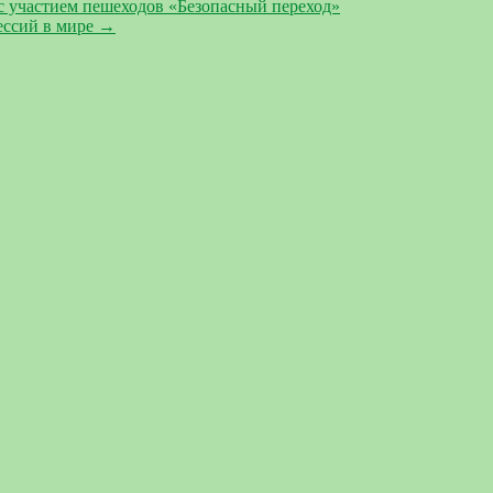
 участием пешеходов «Безопасный переход»
ессий в мире
→