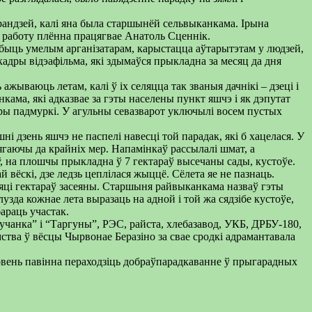
арандзей, калі яна была старшынёй сельвыканкама. Ірына
е работу плённа працягвае Анатоль Сценнік.
а быць умелым арганізатарам, карыстацца аўтарытэтам у людзей,
і кадры відэафільма, які здымаўся прыкладна за месяц да дня
ываюць летам, калі ў іх селяцца так званыя дачнікі – дзеці і
ама, які адказвае за гэты населены пункт яшчэ і як дэпутат
тры падмуркі. У агульны севазварот уключылі восем пустых
ні дзень яшчэ не паспелі навесці той парадак, які б хацелася. У
гаючы да крайніх мер. Напамінкаў рассылалі шмат, а
ў, на плошчы прыкладна ў 7 гектараў высечаны сады, кустоўе.
ёскі, дзе ледзь цеплілася жыццё. Сёлета яе не пазнаць.
пяці гектараў засеяны. Старшыня райвыканкама назваў гэты
узда кожнае лета выразаць на адной і той жа сядзібе кустоўе,
араць участак.
учанка” і “Таргуны”, РЭС, райста, хлебазавод, УКБ, ДРБУ-180,
тва ў вёсцы Чырвонае Беразіно за свае сродкі адрамантавала
ровень павінна пераходзіць добраўпарадкаванне ў прыгарадных