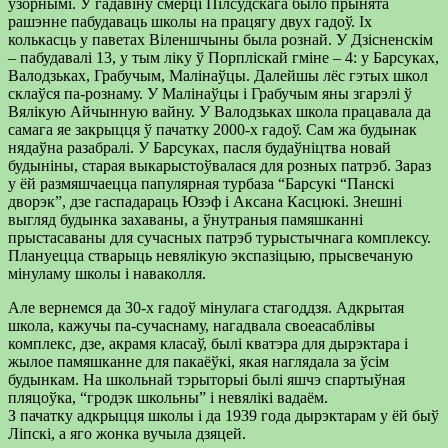
узорнымі. У гадавіну смерці Пілсудскага было прынята
рашэнне пабудаваць школы на працягу двух гадоў. Іх
колькасць у паветах Віленшчыны была рознай. У Дзісненскім
– пабудавалі 13, у тым ліку ў Порпліскай гміне – 4: у Барсуках,
Валодзьках, Грабучым, Малінаўцы. Далейшы лёс гэтых школ
склаўся па-рознаму. У Малінаўцы і Грабучым яны згарэлі ў
Вялікую Айчынную вайну. У Валодзьках школа працавала да
самага яе закрыцця ў пачатку 2000-х гадоў. Сам жа будынак
нядаўна разабралі. У Барсуках, пасля будаўніцтва новай
будыніны, старая выкарыстоўвалася для розных патрэб. Зараз
у ёй размяшчаецца папулярная турбаза “Барсукі “Панскі
дворэк”, дзе гаспадараць Юзэф і Аксана Касцюкі. Знешні
выгляд будынка захаваны, а ўнутраныя памяшканні
прыстасаваны для сучасных патрэб турыстычнага комплексу.
Плануецца стварыць невялікую экспазіцыю, прысвечаную
мінуламу школы і наваколля.
Але вернемся да 30-х гадоў мінулага стагоддзя. Адкрытая
школа, кажучы па-сучаснаму, нагадвала своеасаблівы
комплекс, дзе, акрамя класаў, былі кватэра для дырэктара і
жылое памяшканне для пакаёўкі, якая наглядала за ўсім
будынкам. На школьнай тэрыторыі былі яшчэ спартыўная
пляцоўка, “гродэк школьны” і невялікі вадаём.
З пачатку адкрыцця школы і да 1939 года дырэктарам у ёй быў
Ліпскі, а яго жонка вучыла дзяцей.