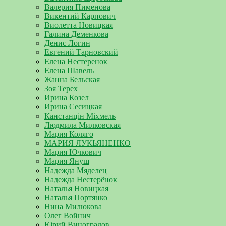
Валерия Пименова
Викентий Карпович
Виолетта Новицкая
Галина Деменкова
Денис Логин
Евгений Тарновский
Елена Нестеренок
Елена Шавель
Жанна Бельская
Зоя Терех
Ирина Козел
Ирина Сесицкая
Канстанцін Міхмель
Людмила Милковская
Мария Коляго
МАРИЯ ЛУКЬЯНЕНКО
Мария Ючкович
Мария Януш
Надежда Мяделец
Надежда Нестерёнок
Наталья Новицкая
Наталья Портянко
Нина Милюкова
Олег Войнич
Юрий Виноградов