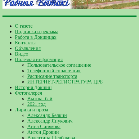
О газете
Подписка и реклама
Работа в Докшицах
Контакты
Объявления
Видео
Полезная информация
Пользовательское соглашение
Телефонный справочник
Расписание транспорта
ИНТЕРНЕТ-РЕГИСТРАТУРА ЦРБ
История Докшиц
Фотогалерея
Вытокі_бай
2021 год
Лирика и проза
Александр Белкин
Александр Янукович
Анна Синякова
Антон Дрокин
Валентина Щербакова