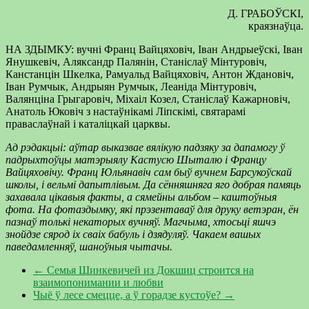
Д. ГРАБОЎСКІ,
краязнаўца.
НА ЗДЫМКУ: вучні Франц Вайцяховіч, Іван Андрыеўскі, Іван
Янушкевіч, Аляксандр Палянін, Станіслаў Мінтуровіч,
Канстанцін Шкелка, Рамуальд Вайцяховіч, Антон Ждановіч,
Іван Румчык, Андрыян Румчык, Леаніда Мінтуровіч,
Валянціна Грыгаровіч, Міхаіл Козел, Станіслаў Кажарновіч,
Анатоль Юковіч з настаўнікамі Ліпскімі, святарамі
праваслаўнай і каталіцкай царквы.
Ад рэдакцыі: аўтар выказвае вялікую падзяку за дапамогу ў
падрыхтоўцы матэрыялу Кастусю Шыталю і Францу
Вайцяховічу. Франц Юльянавіч сам быў вучнем Барсукоўскай
школы, і вельмі дапытлівым. Да сённяшняга яго добрая памяць
захавала цікавыя факты, а сямейны альбом – каштоўныя
фота. На фотаздымку, які прэзентаваў для друку ветэран, ён
пазнаў толькі некаторых вучняў. Магчыма, хтосьці яшчэ
знойдзе сярод іх сваіх бабуль і дзядуляў. Чакаем вашых
паведамленняў, шаноўныя чытачы.
←
Семья Шинкевичей из Докшиц строится на
взаимопонимании и любви
Чыё ў лесе смецце, а ў горадзе кустоўе?
→