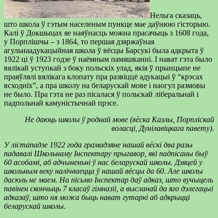
Нельга сказаць,
што школа ў гэтым населеным пункце мае даўнюю гісторыю.
Калі ў Докшыцах яе наяўнасць можна прасачыць з 1608 года,
у Порплішчы – з 1864, то першая дзяржаўная
агульнаадукацыйная школа ў вёсцы Барсукі была адкрыта ў
1922 ці ў 1923 годзе ў наёмным памяшканні. І нават гэта было
вялікай уступкай з боку польскіх улад, якія ў прынцыпе не
праяўлялі вялікага клопату пра развіццё адукацыі ў “крэсах
всходніх”, а пра школу на беларускай мове і наогул размовы
не было. Пра гэта не раз пісалася ў польскай ліберальнай і
падпольнай камуністычнай прэсе.
Не даюць школы ў роднай мове (вёска Казлы, Порпліскай
воласці, Дунілавіцкага павету).
У лістападзе 1922 года грамадзяне нашай вёскі два разы
падавалі Школьнаму Інспектару прыгавор, які падпісаны быў
60 асобамі, аб адчыненьні ў нас беларускай школы. Дзяцей у
школьным веку налічваецца ў нашай вёсцы да 60. Але школы
дасюль не маем. На пісьмо Інспектар даў адказ, што вучыцель
павінен скончыць 7 класаў гімназіі, а высланай да яго дэлегацыі
адказаў, што ня можа быць нават гутаркі аб адкрыцці
беларускай школы.