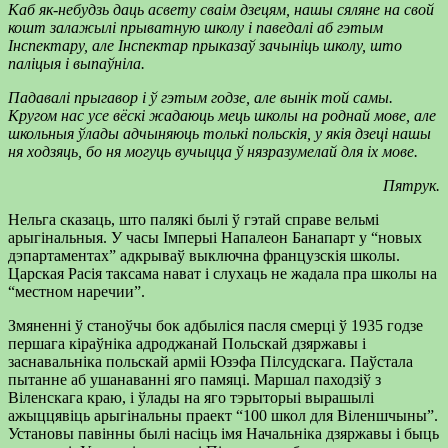
Каб як-небудзь даць асвету сваім дзецям, нашы сяляне на свой
кошт залажылі прыватную школу і паведалі аб гэтым
Інспектару, але Інспектар прыказаў зачыніць школу, што
паліцыя і выпаўніла.
Падавалі прыгавор і ў гэтым годзе, але вынік той самы.
Кругом нас усе вёскі жадаюць мець школы на роднай мове, але
школьныя ўлады адчыняюць толькі польскія, у якія дзеці нашы
ня ходзяць, бо ня могуць вучыцца ў нязразумелай для іх мове.
Пятрук.
Нельга сказаць, што палякі былі ў гэтай справе вельмі
арыгінальныя. У часы Імперыі Напалеон Банапарт у “новых
дэпартаментах” адкрываў выключна французскія школы.
Царская Расія таксама нават і слухаць не жадала пра школы на
“местном наречии”.
Змяненні ў станоўчы бок адбыліся пасля смерці ў 1935 годзе
першага кіраўніка адроджанай Польскай дзяржавы і
заснавальніка польскай арміі Юзэфа Пілсудскага. Паўстала
пытанне аб ушанаванні яго памяці. Маршал паходзіў з
Віленскага краю, і ўлады на яго тэрыторыі вырашылі
ажыццявіць арыгінальны праект “100 школ для Віленшчыны”.
Установы павінны былі насіць імя Начальніка дзяржавы і быць