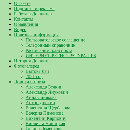
О газете
Подписка и реклама
Работа в Докшицах
Контакты
Объявления
Видео
Полезная информация
Пользовательское соглашение
Телефонный справочник
Расписание транспорта
ИНТЕРНЕТ-РЕГИСТРАТУРА ЦРБ
История Докшиц
Фотогалерея
Вытокі_бай
2021 год
Лирика и проза
Александр Белкин
Александр Янукович
Анна Синякова
Антон Дрокин
Валентина Щербакова
Валерия Пименова
Викентий Карпович
Виолетта Новицкая
Галина Деменкова