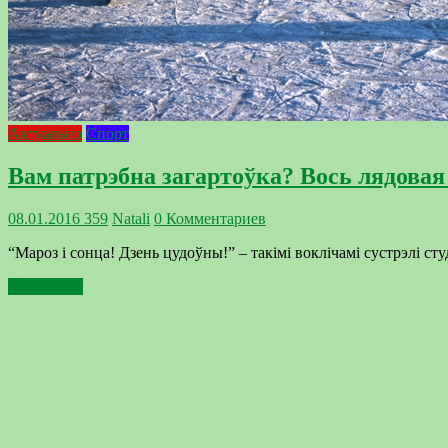
Актуально
Спорт
Вам патрэбна загартоўка? Вось лядовая
08.01.2016
359
Natali
0 Комментариев
“Мароз і сонца! Дзень цудоўны!” – такімі воклічамі сустрэлі с
Подробнее