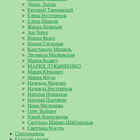
Денис Логин
Евгений Тарновский
Елена Нестеренок
Елена Шавель
Жанна Бельская
Зоя Терех
Ирина Козел
Ирина Сесицкая
Канстанцін Міхмель
Людмила Милковская
Мария Коляго
МАРИЯ ЛУКЬЯНЕНКО
Мария Ючкович
Мария Януш
Надежда Мяделец
Надежда Нестерёнок
Наталья Новицкая
Наталья Портянко
Нина Милюкова
Олег Войнич
Юрий Виноградов
Светлана Шашко-Шаблинская
Светлана Кукуть
Спецпроекты
Галасамі сведак