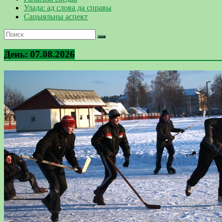
Улада: ад слова да справы
Сацыяльны аспект
День:
07.08.2026