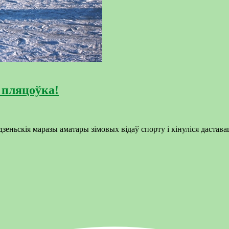
 пляцоўка!
тудзеньскія маразы аматары зімовых відаў спорту і кінуліся даст