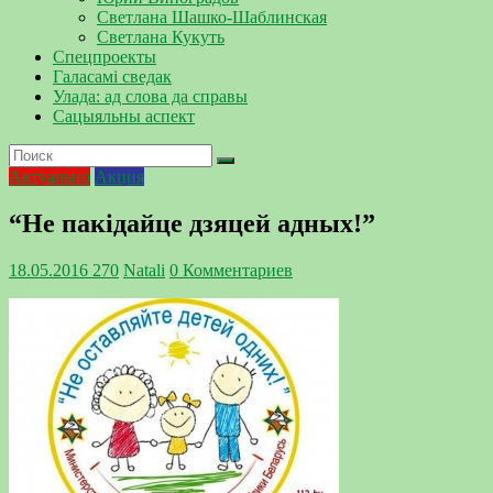
Светлана Шашко-Шаблинская
Светлана Кукуть
Спецпроекты
Галасамі сведак
Улада: ад слова да справы
Сацыяльны аспект
Актуально
Акция
“Не пакідайце дзяцей адных!”
18.05.2016
270
Natali
0 Комментариев