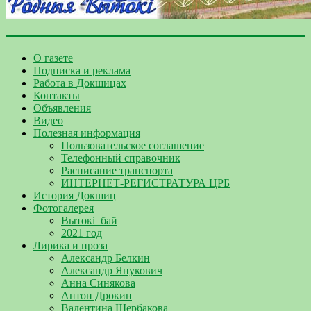
О газете
Подписка и реклама
Работа в Докшицах
Контакты
Объявления
Видео
Полезная информация
Пользовательское соглашение
Телефонный справочник
Расписание транспорта
ИНТЕРНЕТ-РЕГИСТРАТУРА ЦРБ
История Докшиц
Фотогалерея
Вытокі_бай
2021 год
Лирика и проза
Александр Белкин
Александр Янукович
Анна Синякова
Антон Дрокин
Валентина Щербакова