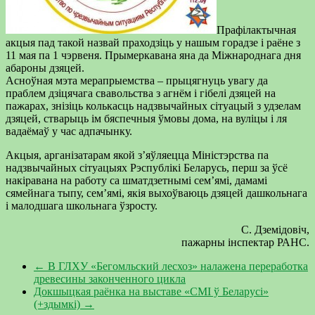
Прафілактычная
акцыя пад такой назвай праходзіць у нашым горадзе і раёне з
11 мая па 1 чэрвеня. Прымеркавана яна да Міжнароднага дня
абароны дзяцей.
Асноўная мэта мерапрыемства – прыцягнуць увагу да
праблем дзіцячага свавольства з агнём і гібелі дзяцей на
пажарах, знізіць колькасць надзвычайных сітуацый з удзелам
дзяцей, стварыць ім бяспечныя ўмовы дома, на вуліцы і ля
вадаёмаў у час адпачынку.
Акцыя, арганізатарам якой з’яўляецца Міністэрства па
надзвычайных сітуацыях Рэспублікі Беларусь, перш за ўсё
накіравана на работу са шматдзетнымі сем’ямі, дамамі
сямейнага тыпу, сем’ямі, якія выхоўваюць дзяцей дашкольнага
і малодшага школьнага ўзросту.
С. Дземідовіч,
пажарны інспектар РАНС.
←
В ГЛХУ «Бегомльский лесхоз» налажена переработка
древесины законченного цикла
Докшыцкая раёнка на выставе «СМІ ў Беларусі»
(+здымкі)
→