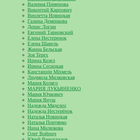
Валерия Пименова
Викентий Карпович
Виолетта Новицкая
Галина Деменкова
Денис Логин
Евгений Тарновский
Елена Нестеренок
Елена Шавель
Жанна Бельская
Зоя Терех
Ирина Козел
Ирина Сесицкая
Канстанцін Міхмель
Людмила Милковская
Мария Коляго
МАРИЯ ЛУКЬЯНЕНКО
Мария Ючкович
Мария Януш
Надежда Мяделец
Надежда Нестерёнок
Наталья Новицкая
Наталья Портянко
Нина Милюкова
Олег Войнич
Юрий Виноградов