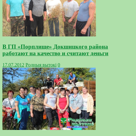
В ГП «Порплище» Докшицкого района
работают на качество и считают деньги
17.07.2012
Родныя вытокi
0