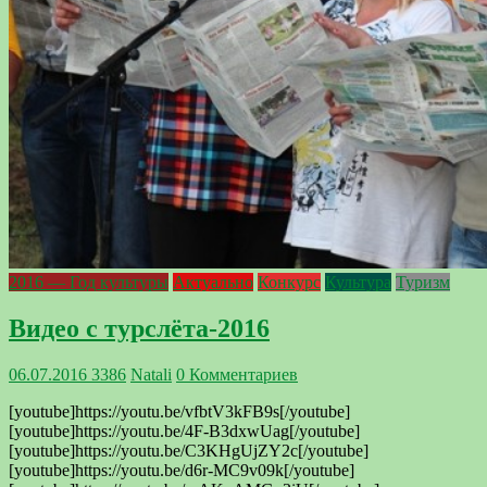
2016 — Год культуры
Актуально
Конкурс
Культура
Туризм
Видео с турслёта-2016
06.07.2016
3386
Natali
0 Комментариев
[youtube]https://youtu.be/vfbtV3kFB9s[/youtube]
[youtube]https://youtu.be/4F-B3dxwUag[/youtube]
[youtube]https://youtu.be/C3KHgUjZY2c[/youtube]
[youtube]https://youtu.be/d6r-MC9v09k[/youtube]