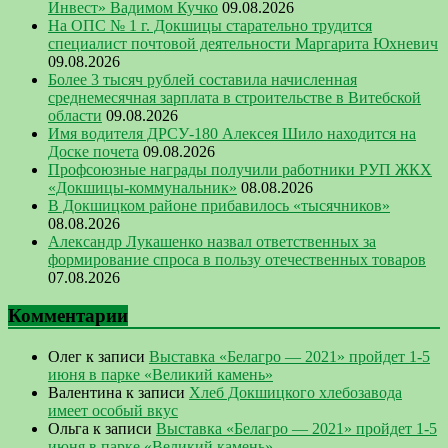
Инвест» Вадимом Кучко
09.08.2026
На ОПС № 1 г. Докшицы старательно трудится
специалист почтовой деятельности Маргарита Юхневич
09.08.2026
Более 3 тысяч рублей составила начисленная
среднемесячная зарплата в строительстве в Витебской
области
09.08.2026
Имя водителя ДРСУ-180 Алексея Шило находится на
Доске почета
09.08.2026
Профсоюзные награды получили работники РУП ЖКХ
«Докшицы-коммунальник»
08.08.2026
В Докшицком районе прибавилось «тысячников»
08.08.2026
Александр Лукашенко назвал ответственных за
формирование спроса в пользу отечественных товаров
07.08.2026
Комментарии
Олег
к записи
Выставка «Белагро — 2021» пройдет 1-5
июня в парке «Великий камень»
Валентина
к записи
Хлеб Докшицкого хлебозавода
имеет особый вкус
Ольга
к записи
Выставка «Белагро — 2021» пройдет 1-5
июня в парке «Великий камень»