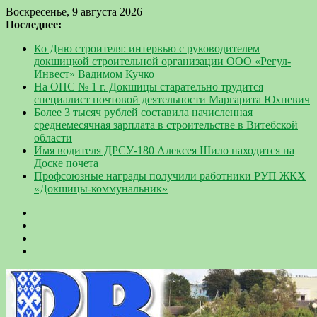
Воскресенье, 9 августа 2026
Последнее:
Ко Дню строителя: интервью с руководителем
докшицкой строительной организации ООО «Регул-
Инвест» Вадимом Кучко
На ОПС № 1 г. Докшицы старательно трудится
специалист почтовой деятельности Маргарита Юхневич
Более 3 тысяч рублей составила начисленная
среднемесячная зарплата в строительстве в Витебской
области
Имя водителя ДРСУ-180 Алексея Шило находится на
Доске почета
Профсоюзные награды получили работники РУП ЖКХ
«Докшицы-коммунальник»