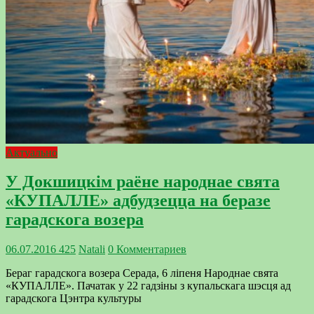
Актуально
У Докшицкім раёне народнае свята
«КУПАЛЛЕ» адбудзецца на беразе
гарадскога возера
06.07.2016
425
Natali
0 Комментариев
Бераг гарадскога возера Серада, 6 ліпеня Народнае свята
«КУПАЛЛЕ». Пачатак у 22 гадзіны з купальскага шэсця ад
гарадскога Цэнтра культуры