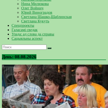
Нина Милюкова
Олег Войнич
Юрий Виноградов
Светлана Шашко-Шаблинская
Светлана Кукуть
Спецпроекты
Галасамі сведак
Улада: ад слова да справы
Сацыяльны аспект
День:
08.08.2026