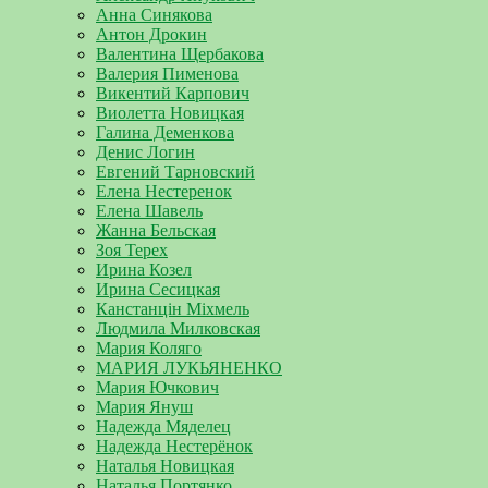
Анна Синякова
Антон Дрокин
Валентина Щербакова
Валерия Пименова
Викентий Карпович
Виолетта Новицкая
Галина Деменкова
Денис Логин
Евгений Тарновский
Елена Нестеренок
Елена Шавель
Жанна Бельская
Зоя Терех
Ирина Козел
Ирина Сесицкая
Канстанцін Міхмель
Людмила Милковская
Мария Коляго
МАРИЯ ЛУКЬЯНЕНКО
Мария Ючкович
Мария Януш
Надежда Мяделец
Надежда Нестерёнок
Наталья Новицкая
Наталья Портянко