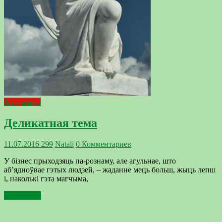
Актуально
Деликатная тема
11.07.2016
299
Natali
0 Комментариев
У бізнес прыходзяць па-рознаму, але агульнае, што
аб’ядноўвае гэтых людзей, – жаданне мець больш, жыць лепш
і, наколькі гэта магчыма,
Подробнее