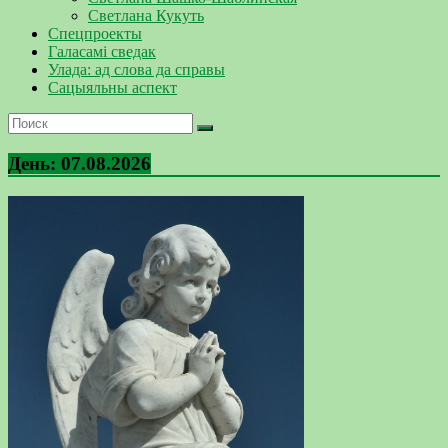
Светлана Кукуть
Спецпроекты
Галасамі сведак
Улада: ад слова да справы
Сацыяльны аспект
День:
07.08.2026