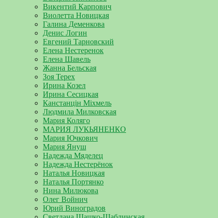
Викентий Карпович
Виолетта Новицкая
Галина Деменкова
Денис Логин
Евгений Тарновский
Елена Нестеренок
Елена Шавель
Жанна Бельская
Зоя Терех
Ирина Козел
Ирина Сесицкая
Канстанцін Міхмель
Людмила Милковская
Мария Коляго
МАРИЯ ЛУКЬЯНЕНКО
Мария Ючкович
Мария Януш
Надежда Мяделец
Надежда Нестерёнок
Наталья Новицкая
Наталья Портянко
Нина Милюкова
Олег Войнич
Юрий Виноградов
Светлана Шашко-Шаблинская