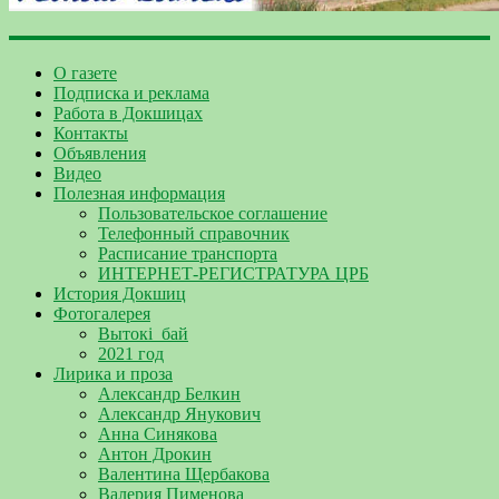
О газете
Подписка и реклама
Работа в Докшицах
Контакты
Объявления
Видео
Полезная информация
Пользовательское соглашение
Телефонный справочник
Расписание транспорта
ИНТЕРНЕТ-РЕГИСТРАТУРА ЦРБ
История Докшиц
Фотогалерея
Вытокі_бай
2021 год
Лирика и проза
Александр Белкин
Александр Янукович
Анна Синякова
Антон Дрокин
Валентина Щербакова
Валерия Пименова