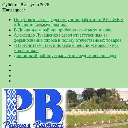
Суббота, 8 августа 2026
Последнее:
Профсоюзные награды получили работники РУП ЖКХ
«Докшицы-коммунальник»
В Докшицком районе прибавилось «тысячников»
Александр Лукашенко назвал ответственных за
формирование спроса в пользу отечественных товаров
«Пересчитаем стаж и повысим пенсию»: новая схема
мошенников
Докшицкий район устраняет последствия непогоды