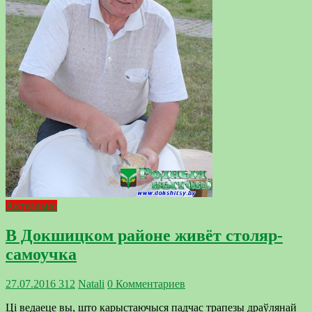
Актуально
В Докшицком районе живёт столяр-
самоучка
27.07.2016
312
Natali
0 Комментариев
Ці ведаеце вы, што карыстаючыся падчас трапезы драўлянай