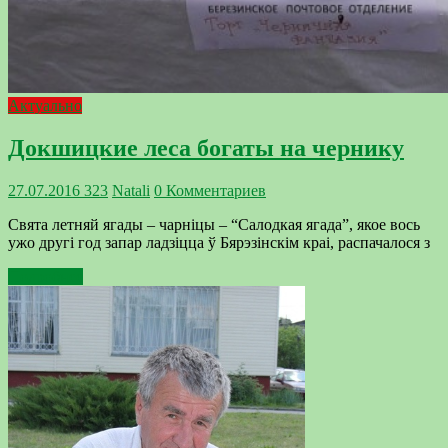
Актуально
Докшицкие леса богаты на чернику
27.07.2016
323
Natali
0 Комментариев
Свята летняй ягады – чарніцы – “Салодкая ягада”, якое вось
ужо другі год запар ладзіцца ў Бярэзінскім краі, распачалося з
Подробнее