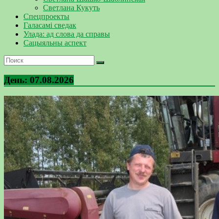
Светлана Кукуть
Спецпроекты
Галасамі сведак
Улада: ад слова да справы
Сацыяльны аспект
День:
07.08.2026