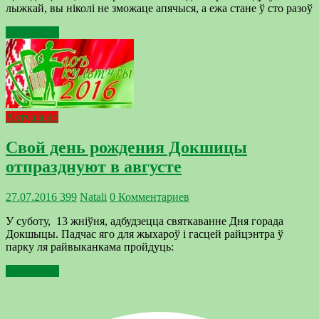
лыжкай, вы ніколі не зможаце апячыся, а ежа стане ў сто разоў
Подробнее
Актуально
Свой день рождения Докшицы
отпразднуют в августе
27.07.2016
399
Natali
0 Комментариев
У суботу, 13 жніўня, адбудзецца святкаванне Дня горада
Докшыцы. Падчас яго для жыхароў і гасцей райцэнтра ў
парку ля райвыканкама пройдуць:
Подробнее