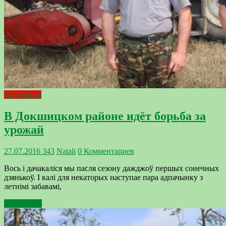
Актуально
В Докшицком районе идёт борьба за
урожай
27.07.2016
343
Natali
0 Комментариев
Вось і дачакаліся мы пасля сезону дажджоў першых сонечных
дзянькоў. І калі для некаторых наступае пара адпачынку з
летнімі забавамі,
Подробнее