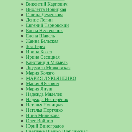
Викентий Карпович
Виолетта Новицкая
Галина Деменкова
Денис Логин
Евгений Тарновский
Елена Нестеренок
Елена Шавель
Жанна Бельская
Зоя Терех
Ирина Козел
Ирина Сесицкая
Канстанцін Міхмель
Людмила Милковская
Мария Коляго
МАРИЯ ЛУКЬЯНЕНКО
Мария Ючкович
Мария Януш
Надежда Мяделец
Надежда Нестерёнок
Наталья Новицкая
Наталья Портянко
Нина Милюкова
Олег Войнич
Юрий Виноградов
Светлана Шашко-Шаблинская