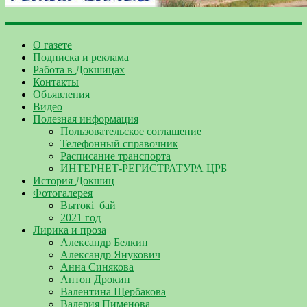
О газете
Подписка и реклама
Работа в Докшицах
Контакты
Объявления
Видео
Полезная информация
Пользовательское соглашение
Телефонный справочник
Расписание транспорта
ИНТЕРНЕТ-РЕГИСТРАТУРА ЦРБ
История Докшиц
Фотогалерея
Вытокі_бай
2021 год
Лирика и проза
Александр Белкин
Александр Янукович
Анна Синякова
Антон Дрокин
Валентина Щербакова
Валерия Пименова