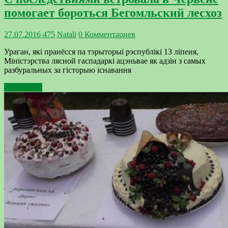
помогает бороться Бегомльский лесхоз
27.07.2016
475
Natali
0 Комментариев
Ураган, які пранёсся па тэрыторыі рэспублікі 13 ліпеня,
Міністэрства лясной гаспадаркі ацэньвае як адзін з самых
разбуральных за гісторыю існавання
Подробнее