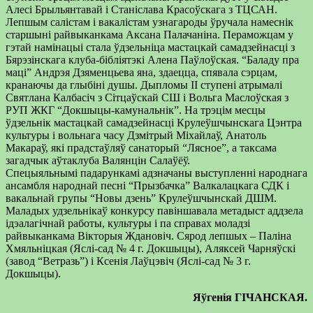
Алесі Брыльянтавай і Станіслава Красоўскага з ТЦСАН.
Лепшым салістам і вакалістам узнагароды ўручала намеснік
старшыні райвыканкама Аксана Палачаніна. Пераможцам у
гэтай намінацыі стала ўдзельніца мастацкай самадзейнасці з
Бярэзінскага клуба-бібліятэкі Алена Паўлоўская. “Баладу пра
маці” Андрэя Дзяменцьева яна, здаецца, спявала сэрцам,
кранаючы да глыбіні душы. Дыпломы ІІ ступені атрымалі
Святлана Калбасіч з Сітцаўскай СШ і Вольга Маслоўская з
РУП ЖКГ “Докшыцы-камунальнік”. На трэцім месцы
ўдзельнік мастацкай самадзейнасці Крулеўшчынскага Цэнтра
культуры і вольнага часу Дзмітрый Міхайлаў, Анатоль
Макараў, які прадстаўляў санаторый “Лясное”, а таксама
загадчык аўтаклуба Валянцін Салаўёў.
Спецыяльнымі падарункамі адзначаны выступленні народнага
ансамбля народнай песні “Прызбачка” Валкалацкага СДК і
вакальнай групы “Новы дзень” Крулеўшчынскай ДШМ.
Маладых удзельнікаў конкурсу павіншавала метадыст аддзела
ідэалагічнай работы, культуры і па справах моладзі
райвыканкама Вікторыя Ждановіч. Сярод лепшых – Паліна
Хмяльніцкая (Яслі-сад № 4 г. Докшыцы), Аляксей Чарняўскі
(завод “Ветразь”) і Ксенія Лаўцэвіч (Яслі-сад № 3 г.
Докшыцы).
Яўгенія ГІЧАНСКАЯ.