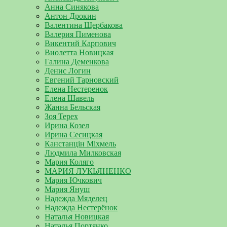
Анна Синякова
Антон Дрокин
Валентина Щербакова
Валерия Пименова
Викентий Карпович
Виолетта Новицкая
Галина Деменкова
Денис Логин
Евгений Тарновский
Елена Нестеренок
Елена Шавель
Жанна Бельская
Зоя Терех
Ирина Козел
Ирина Сесицкая
Канстанцін Міхмель
Людмила Милковская
Мария Коляго
МАРИЯ ЛУКЬЯНЕНКО
Мария Ючкович
Мария Януш
Надежда Мяделец
Надежда Нестерёнок
Наталья Новицкая
Наталья Портянко