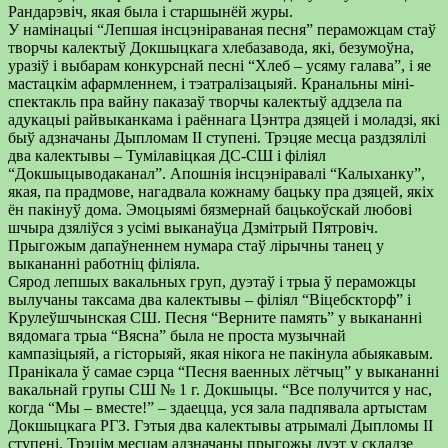
Рандарэвіч, якая была і старшынёй журы.
У намінацыі “Лепшая інсцэніраваная песня” пераможцам стаў
творчы калектыў Докшыцкага хлебазавода, які, безумоўна,
уразіў і выбарам конкурснай песні “Хлеб – усяму галава”, і яе
мастацкім афармленнем, і тэатралізацыяй. Кранальны міні-
спектакль пра вайну паказаў творчы калектыў аддзела па
адукацыі райвыканкама і раённага Цэнтра дзяцей і моладзі, які
быў адзначаны Дыпломам ІІ ступені. Трэцяе месца раздзялілі
два калектывы – Тумілавіцкая ДС-СШ і філіял
“Докшыцыводаканал”. Апошнія інсцэніравалі “Калыханку”,
якая, па прадмове, нагадвала кожнаму бацьку пра дзяцей, якіх
ён пакінуў дома. Эмоцыямі бязмернай бацькоўскай любові
шчыра дзяліўся з усімі выканаўца Дзмітрый Пятровіч.
Прыгожым дапаўненнем нумара стаў лірычны танец у
выкананні работніц філіяла.
Сярод лепшых вакальных груп, дуэтаў і трыа ў пераможцы
вылучаны таксама два калектывы – філіял “Віцебскторф” і
Крулеўшчынская СШ. Песня “Верните память” у выкананні
вядомага трыа “Вясна” была не проста музычнай
кампазіцыяй, а гісторыяй, якая нікога не пакінула абыякавым.
Пранікала ў самае сэрца “Песня ваенных лётчыц” у выкананні
вакальнай групы СШ № 1 г. Докшыцы. “Все получится у нас,
когда “Мы – вместе!” – здаецца, уся зала падпявала артыстам
Докшыцкага РГЗ. Гэтыя два калектывы атрымалі Дыпломы ІІ
ступені. Трэцім месцам адзначаны прыгожы дуэт у складзе