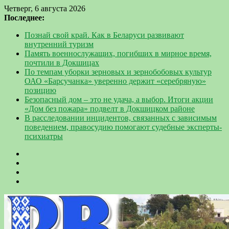
Четверг, 6 августа 2026
Последнее:
Познай свой край. Как в Беларуси развивают
внутренний туризм
Память военнослужащих, погибших в мирное время,
почтили в Докшицах
По темпам уборки зерновых и зернобобовых культур
ОАО «Барсучанка» уверенно держит «серебряную»
позицию
Безопасный дом – это не удача, а выбор. Итоги акции
«Дом без пожара» подвелт в Докшицком районе
В расследовании инцидентов, связанных с зависимым
поведением, правосудию помогают судебные эксперты-
психиатры