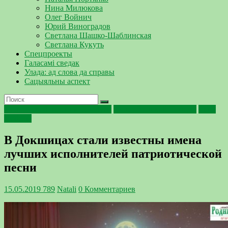
Нина Милюкова
Олег Войнич
Юрий Виноградов
Светлана Шашко-Шаблинская
Светлана Кукуть
Спецпроекты
Галасамі сведак
Улада: ад слова да справы
Сацыяльны аспект
75 лет освобождения Беларуси
77 лет Великой Победы
День
Победы
В Докшицах стали известны имена
лучших исполнителей патриотической
песни
15.05.2019
789
Natali
0 Комментариев