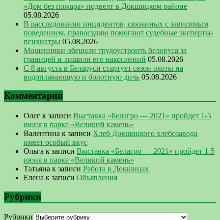
«Дом без пожара» подвелт в Докшицком районе
05.08.2026
В расследовании инцидентов, связанных с зависимым
поведением, правосудию помогают судебные эксперты-
психиатры
05.08.2026
Мошенники обещали трудоустроить белоруса за
границей и лишили его накоплений
05.08.2026
С 8 августа в Беларуси стартует сезон охоты на
водоплавающую и болотную дичь
05.08.2026
Комментарии
Олег
к записи
Выставка «Белагро — 2021» пройдет 1-5
июня в парке «Великий камень»
Валентина
к записи
Хлеб Докшицкого хлебозавода
имеет особый вкус
Ольга
к записи
Выставка «Белагро — 2021» пройдет 1-5
июня в парке «Великий камень»
Татьяна
к записи
Работа в Докшицах
Елена
к записи
Объявления
Рубрики
Рубрики