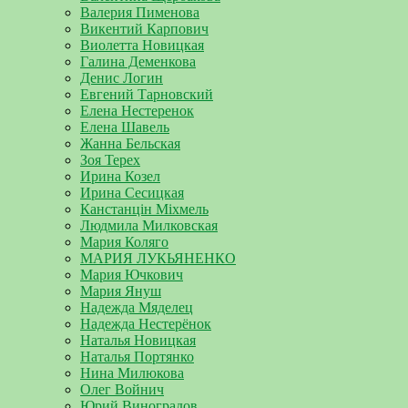
Валерия Пименова
Викентий Карпович
Виолетта Новицкая
Галина Деменкова
Денис Логин
Евгений Тарновский
Елена Нестеренок
Елена Шавель
Жанна Бельская
Зоя Терех
Ирина Козел
Ирина Сесицкая
Канстанцін Міхмель
Людмила Милковская
Мария Коляго
МАРИЯ ЛУКЬЯНЕНКО
Мария Ючкович
Мария Януш
Надежда Мяделец
Надежда Нестерёнок
Наталья Новицкая
Наталья Портянко
Нина Милюкова
Олег Войнич
Юрий Виноградов