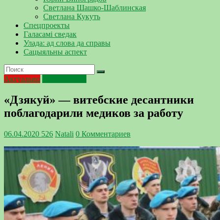
Светлана Шашко-Шаблинская
Светлана Кукуть
Спецпроекты
Галасамі сведак
Улада: ад слова да справы
Сацыяльны аспект
Актуально
Коронавирус
«Дзякуй» — витебские десантники
поблагодарили медиков за работу
06.04.2020
526
Natali
0 Комментариев