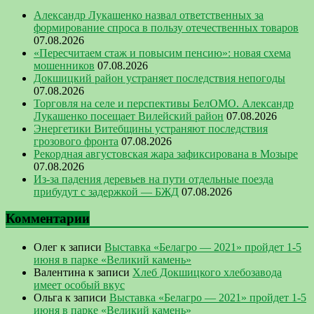
Александр Лукашенко назвал ответственных за
формирование спроса в пользу отечественных товаров
07.08.2026
«Пересчитаем стаж и повысим пенсию»: новая схема
мошенников
07.08.2026
Докшицкий район устраняет последствия непогоды
07.08.2026
Торговля на селе и перспективы БелОМО. Александр
Лукашенко посещает Вилейский район
07.08.2026
Энергетики Витебщины устраняют последствия
грозового фронта
07.08.2026
Рекордная августовская жара зафиксирована в Мозыре
07.08.2026
Из-за падения деревьев на пути отдельные поезда
прибудут с задержкой — БЖД
07.08.2026
Комментарии
Олег
к записи
Выставка «Белагро — 2021» пройдет 1-5
июня в парке «Великий камень»
Валентина
к записи
Хлеб Докшицкого хлебозавода
имеет особый вкус
Ольга
к записи
Выставка «Белагро — 2021» пройдет 1-5
июня в парке «Великий камень»