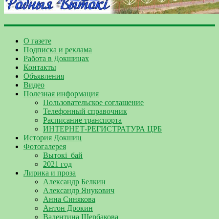
О газете
Подписка и реклама
Работа в Докшицах
Контакты
Объявления
Видео
Полезная информация
Пользовательское соглашение
Телефонный справочник
Расписание транспорта
ИНТЕРНЕТ-РЕГИСТРАТУРА ЦРБ
История Докшиц
Фотогалерея
Вытокі_бай
2021 год
Лирика и проза
Александр Белкин
Александр Янукович
Анна Синякова
Антон Дрокин
Валентина Щербакова