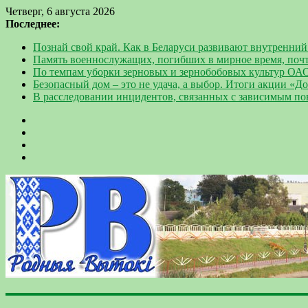
Четверг, 6 августа 2026
Последнее:
Познай свой край. Как в Беларуси развивают внутренний
Память военнослужащих, погибших в мирное время, поч
По темпам уборки зерновых и зернобобовых культур ОА
Безопасный дом – это не удача, а выбор. Итоги акции «
В расследовании инцидентов, связанных с зависимым п