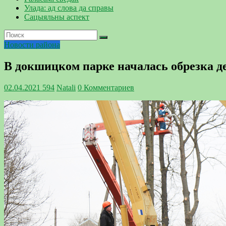
Улада: ад слова да справы
Сацыяльны аспект
Новости района
В докшицком парке началась обрезка д
02.04.2021
594
Natali
0 Комментариев