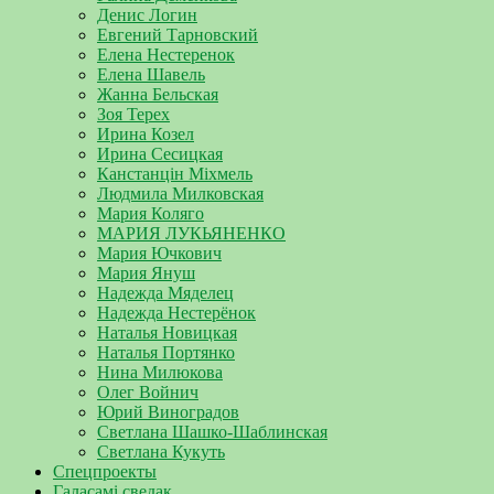
Денис Логин
Евгений Тарновский
Елена Нестеренок
Елена Шавель
Жанна Бельская
Зоя Терех
Ирина Козел
Ирина Сесицкая
Канстанцін Міхмель
Людмила Милковская
Мария Коляго
МАРИЯ ЛУКЬЯНЕНКО
Мария Ючкович
Мария Януш
Надежда Мяделец
Надежда Нестерёнок
Наталья Новицкая
Наталья Портянко
Нина Милюкова
Олег Войнич
Юрий Виноградов
Светлана Шашко-Шаблинская
Светлана Кукуть
Спецпроекты
Галасамі сведак