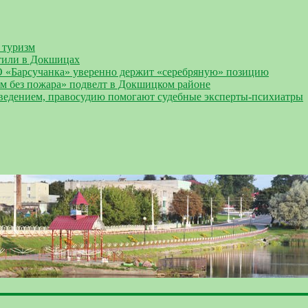
 туризм
тили в Докшицах
О «Барсучанка» уверенно держит «серебряную» позицию
Дом без пожара» подвелт в Докшицком районе
оведением, правосудию помогают судебные эксперты-психиатры