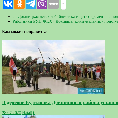
2
←
Докшицкая детская библиотека ищет современные под
Работники РУП ЖКХ «Докшицы-коммунальник» приступи
Вам может понравиться
В деревне Будиловка Докшицкого района установ
28.07.2020
Natali
0