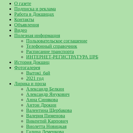
О газете
Подписка и реклама
Работа в Докшицах
Контакты
Объявления
Видео
Полезная информация
Пользовательское соглашение
Телефонный справочник
Расписание транспорта
ИНТЕРНЕТ-РЕГИСТРАТУРА ЦРБ
История Докшиц
Фотогалерея
Вытокі_бай
2021 год
Лирика и проза
Александр Белкин
Александр Янукович
Анна Синякова
Антон Дрокин
Валентина Щербакова
Валерия Пименова
Викентий Карпович
Виолетта Новицкая
Галина Деменкова