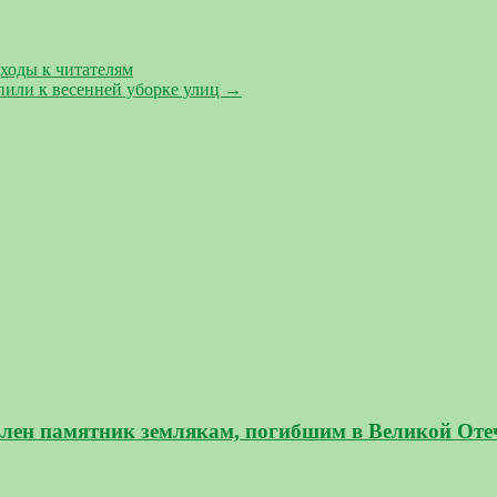
ходы к читателям
ли к весенней уборке улиц
→
лен памятник землякам, погибшим в Великой Оте