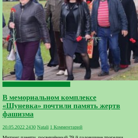
2022 - Год исторической памяти
В мемориальном комплексе
«Шуневка» почтили память жертв
фашизма
20.05.2022
2430
Natali
1 Комментарий
Митинг памяти, посвящённый 79-й годовщине трагедии