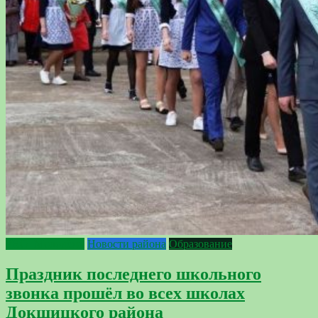
PRO_Молодёжь
Новости района
Образование
Праздник последнего школьного
звонка прошёл во всех школах
Докшицкого района