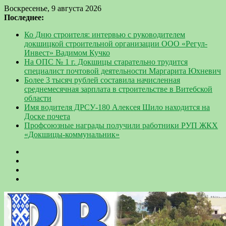
Воскресенье, 9 августа 2026
Последнее:
Ко Дню строителя: интервью с руководителем
докшицкой строительной организации ООО «Регул-
Инвест» Вадимом Кучко
На ОПС № 1 г. Докшицы старательно трудится
специалист почтовой деятельности Маргарита Юхневич
Более 3 тысяч рублей составила начисленная
среднемесячная зарплата в строительстве в Витебской
области
Имя водителя ДРСУ-180 Алексея Шило находится на
Доске почета
Профсоюзные награды получили работники РУП ЖКХ
«Докшицы-коммунальник»