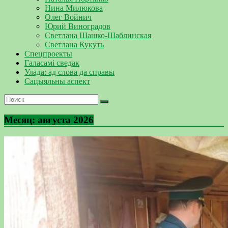
Нина Милюкова
Олег Войнич
Юрий Виноградов
Светлана Шашко-Шаблинская
Светлана Кукуть
Спецпроекты
Галасамі сведак
Улада: ад слова да справы
Сацыяльны аспект
Месяц:
августа 2026