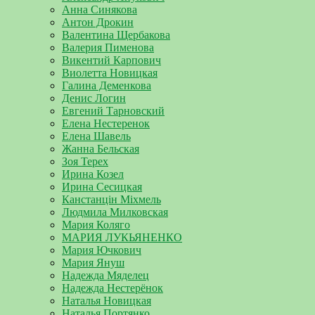
Анна Синякова
Антон Дрокин
Валентина Щербакова
Валерия Пименова
Викентий Карпович
Виолетта Новицкая
Галина Деменкова
Денис Логин
Евгений Тарновский
Елена Нестеренок
Елена Шавель
Жанна Бельская
Зоя Терех
Ирина Козел
Ирина Сесицкая
Канстанцін Міхмель
Людмила Милковская
Мария Коляго
МАРИЯ ЛУКЬЯНЕНКО
Мария Ючкович
Мария Януш
Надежда Мяделец
Надежда Нестерёнок
Наталья Новицкая
Наталья Портянко