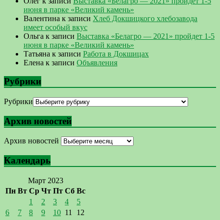
Олег
к записи
Выставка «Белагро — 2021» пройдет 1-5
июня в парке «Великий камень»
Валентина
к записи
Хлеб Докшицкого хлебозавода
имеет особый вкус
Ольга
к записи
Выставка «Белагро — 2021» пройдет 1-5
июня в парке «Великий камень»
Татьяна
к записи
Работа в Докшицах
Елена
к записи
Объявления
Рубрики
Рубрики
Архив новостей
Архив новостей
Календарь
Март 2023
Пн
Вт
Ср
Чт
Пт
Сб
Вс
1
2
3
4
5
6
7
8
9
10
11
12