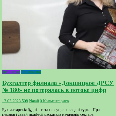
Общество
Экономика
Бухгалтер филиала «Докшицкое ДРСУ
№ 180» не потерялась в потоке цифр
13.03.2023
508
Natali
0 Комментариев
Бухгалтарскія будні – гэта не суцэльныя дні сурка. Пра
перавагі сваёй прафесіі расказала начальнік сектара