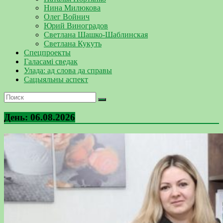
Нина Милюкова
Олег Войнич
Юрий Виноградов
Светлана Шашко-Шаблинская
Светлана Кукуть
Спецпроекты
Галасамі сведак
Улада: ад слова да справы
Сацыяльны аспект
День:
06.08.2026