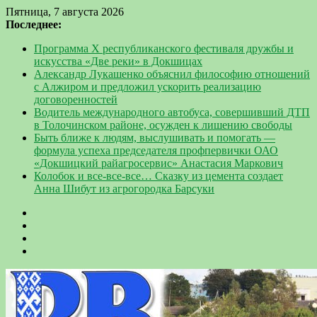
Пятница, 7 августа 2026
Последнее:
Программа Х республиканского фестиваля дружбы и
искусства «Две реки» в Докшицах
Александр Лукашенко объяснил философию отношений
с Алжиром и предложил ускорить реализацию
договоренностей
Водитель международного автобуса, совершивший ДТП
в Толочинском районе, осужден к лишению свободы
Быть ближе к людям, выслушивать и помогать —
формула успеха председателя профпервички ОАО
«Докшицкий райагросервис» Анастасия Маркович
Колобок и все-все-все… Сказку из цемента создает
Анна Шибут из агрогородка Барсуки