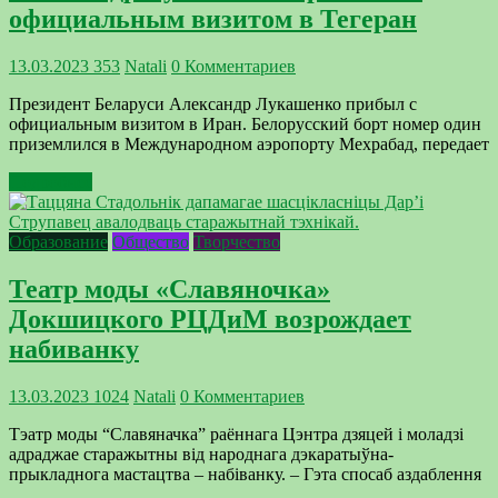
официальным визитом в Тегеран
13.03.2023
353
Natali
0 Комментариев
Президент Беларуси Александр Лукашенко прибыл с
официальным визитом в Иран. Белорусский борт номер один
приземлился в Международном аэропорту Мехрабад, передает
Подробнее
Образование
Общество
Творчество
Театр моды «Славяночка»
Докшицкого РЦДиМ возрождает
набиванку
13.03.2023
1024
Natali
0 Комментариев
Тэатр моды “Славяначка” раённага Цэнтра дзяцей і моладзі
адраджае старажытны від народнага дэкаратыўна-
прыкладнога мастацтва – набіванку. – Гэта спосаб аздаблення