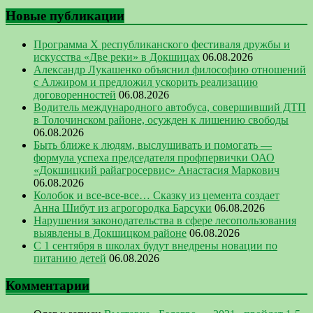
Новые публикации
Программа Х республиканского фестиваля дружбы и
искусства «Две реки» в Докшицах
06.08.2026
Александр Лукашенко объяснил философию отношений
с Алжиром и предложил ускорить реализацию
договоренностей
06.08.2026
Водитель международного автобуса, совершивший ДТП
в Толочинском районе, осужден к лишению свободы
06.08.2026
Быть ближе к людям, выслушивать и помогать —
формула успеха председателя профпервички ОАО
«Докшицкий райагросервис» Анастасия Маркович
06.08.2026
Колобок и все-все-все… Сказку из цемента создает
Анна Шибут из агрогородка Барсуки
06.08.2026
Нарушения законодательства в сфере лесопользования
выявлены в Докшицком районе
06.08.2026
С 1 сентября в школах будут внедрены новации по
питанию детей
06.08.2026
Комментарии