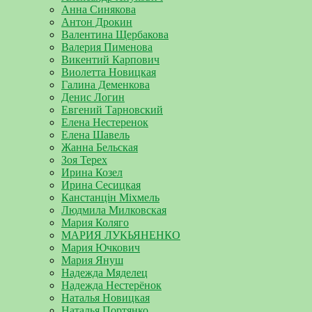
Анна Синякова
Антон Дрокин
Валентина Щербакова
Валерия Пименова
Викентий Карпович
Виолетта Новицкая
Галина Деменкова
Денис Логин
Евгений Тарновский
Елена Нестеренок
Елена Шавель
Жанна Бельская
Зоя Терех
Ирина Козел
Ирина Сесицкая
Канстанцін Міхмель
Людмила Милковская
Мария Коляго
МАРИЯ ЛУКЬЯНЕНКО
Мария Ючкович
Мария Януш
Надежда Мяделец
Надежда Нестерёнок
Наталья Новицкая
Наталья Портянко