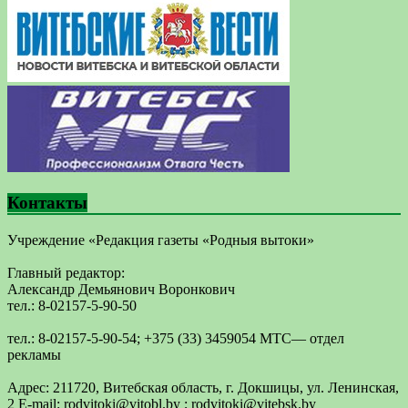
Контакты
Учреждение «Редакция газеты «Родныя вытоки»
Главный редактор:
Александр Демьянович Воронкович
тел.: 8-02157-5-90-50
тел.: 8-02157-5-90-54; +375 (33) 3459054 МТС— отдел
рекламы
Адрес: 211720, Витебская область, г. Докшицы, ул. Ленинская,
2 E-mail: ​rodvitoki@​​vitobl​.by ; rodvitoki@vitebsk.by