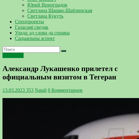
Юрий Виноградов
Светлана Шашко-Шаблинская
Светлана Кукуть
Спецпроекты
Галасамі сведак
Улада: ад слова да справы
Сацыяльны аспект
Политика
Александр Лукашенко прилетел с
официальным визитом в Тегеран
13.03.2023
353
Natali
0 Комментариев