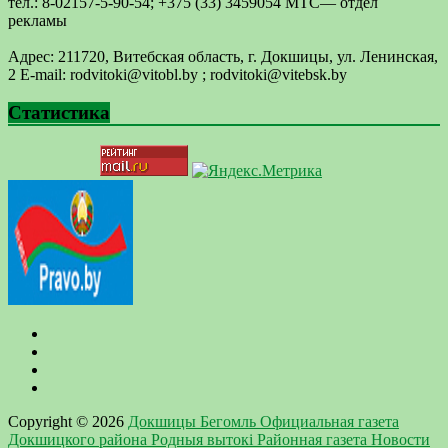
тел.: 8-02157-5-90-54; +375 (33) 3459054 МТС— отдел
рекламы
Адрес: 211720, Витебская область, г. Докшицы, ул. Ленинская,
2 E-mail: ​rodvitoki@​​vitobl​.by ; rodvitoki@vitebsk.by
Статистика
Copyright © 2026
Докшицы Бегомль Официальная газета
Докшицкого района Родныя вытокi Районная газета Новости