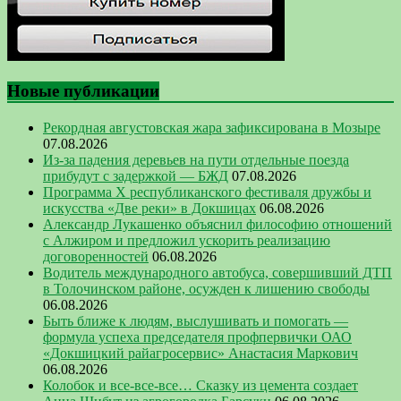
Новые публикации
Рекордная августовская жара зафиксирована в Мозыре
07.08.2026
Из-за падения деревьев на пути отдельные поезда
прибудут с задержкой — БЖД
07.08.2026
Программа Х республиканского фестиваля дружбы и
искусства «Две реки» в Докшицах
06.08.2026
Александр Лукашенко объяснил философию отношений
с Алжиром и предложил ускорить реализацию
договоренностей
06.08.2026
Водитель международного автобуса, совершивший ДТП
в Толочинском районе, осужден к лишению свободы
06.08.2026
Быть ближе к людям, выслушивать и помогать —
формула успеха председателя профпервички ОАО
«Докшицкий райагросервис» Анастасия Маркович
06.08.2026
Колобок и все-все-все… Сказку из цемента создает