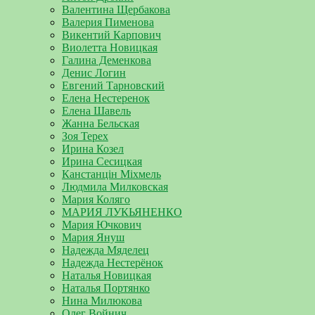
Валентина Щербакова
Валерия Пименова
Викентий Карпович
Виолетта Новицкая
Галина Деменкова
Денис Логин
Евгений Тарновский
Елена Нестеренок
Елена Шавель
Жанна Бельская
Зоя Терех
Ирина Козел
Ирина Сесицкая
Канстанцін Міхмель
Людмила Милковская
Мария Коляго
МАРИЯ ЛУКЬЯНЕНКО
Мария Ючкович
Мария Януш
Надежда Мяделец
Надежда Нестерёнок
Наталья Новицкая
Наталья Портянко
Нина Милюкова
Олег Войнич