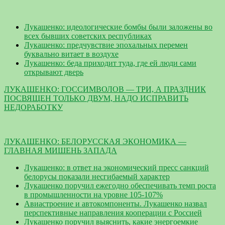
Лукашенко: идеологические бомбы были заложены во
всех бывших советских республиках
Лукашенко: предчувствие эпохальных перемен
буквально витает в воздухе
Лукашенко: беда приходит туда, где ей люди сами
открывают дверь
ЛУКАШЕНКО: ГОССИМВОЛОВ — ТРИ, А ПРАЗДНИК
ПОСВЯЩЕН ТОЛЬКО ДВУМ, НАДО ИСПРАВИТЬ
НЕДОРАБОТКУ
ЛУКАШЕНКО: БЕЛОРУССКАЯ ЭКОНОМИКА —
ГЛАВНАЯ МИШЕНЬ ЗАПАДА
Лукашенко: в ответ на экономический пресс санкций
белорусы показали несгибаемый характер
Лукашенко поручил ежегодно обеспечивать темп роста
в промышленности на уровне 105-107%
Авиастроение и автокомпоненты. Лукашенко назвал
перспективные направления кооперации с Россией
Лукашенко поручил выяснить, какие энергоемкие