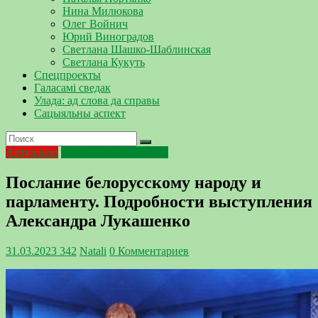
Нина Милюкова
Олег Войнич
Юрий Виноградов
Светлана Шашко-Шаблинская
Светлана Кукуть
Спецпроекты
Галасамі сведак
Улада: ад слова да справы
Сацыяльны аспект
Актуально
Послание Президента
Послание белорусскому народу и
парламенту. Подробности выступления
Александра Лукашенко
31.03.2023
342
Natali
0 Комментариев