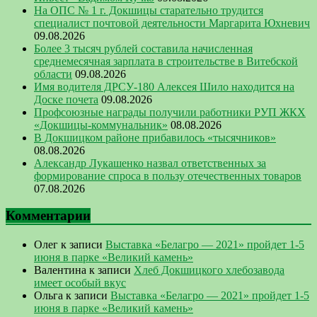
На ОПС № 1 г. Докшицы старательно трудится
специалист почтовой деятельности Маргарита Юхневич
09.08.2026
Более 3 тысяч рублей составила начисленная
среднемесячная зарплата в строительстве в Витебской
области
09.08.2026
Имя водителя ДРСУ-180 Алексея Шило находится на
Доске почета
09.08.2026
Профсоюзные награды получили работники РУП ЖКХ
«Докшицы-коммунальник»
08.08.2026
В Докшицком районе прибавилось «тысячников»
08.08.2026
Александр Лукашенко назвал ответственных за
формирование спроса в пользу отечественных товаров
07.08.2026
Комментарии
Олег
к записи
Выставка «Белагро — 2021» пройдет 1-5
июня в парке «Великий камень»
Валентина
к записи
Хлеб Докшицкого хлебозавода
имеет особый вкус
Ольга
к записи
Выставка «Белагро — 2021» пройдет 1-5
июня в парке «Великий камень»