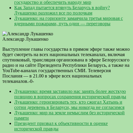
государство и обеспечить народу мир
Как Запад пытается втянуть Беларусь в войну?
Лукашенко разложил все по полочкам
Лукашенко: на горизонте замаячила третья мировая с
ядерными пожарами, путь один — переговоры
Александр Лукашенко
Выступление главы государства в прямом эфире также можно
будет смотреть на всех национальных телеканалах, включая
спутниковый, трансляция организована в эфире Белорусского
радио и на сайте Президента Республики Беларусь, а также на
YouTube-каналах государственных СМИ. Телеверсия
Послания — в 21.00 в эфире всех национальных
телеканалов.-0-
Лукашенко: время заставило нас занять более жесткую
позицию в вопросах сохранения исторической правды
Лукашенко: героизировать тех, кто сжигал Хатынь и
сотни деревень в Беларуси, мы никогда не согласимся
Лукашенко: мир на земле немыслим без исторической
памяти
Президент призвал к объективности в оценке
исторической правды