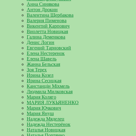
Анна Синякова
Антон Дрокин
Валентина Щербакова
Валерия Пименова
Викентий Карпович
Виолетта Новицкая
Галина Деменкова
Денис Логин
Евгений Тарновский
Елена Нестеренок
Елена Шавель
Жанна Бельская
Зоя Терех
Ирина Козел
Ирина Сесицкая
Канстанцін Міхмель
Людмила Милковская
Мария Коляго
МАРИЯ ЛУКЬЯНЕНКО
Мария Ючкович
Мария Януш
Надежда Мяделец
Надежда Нестерёнок
Наталья Новицкая
Наталья Портянко