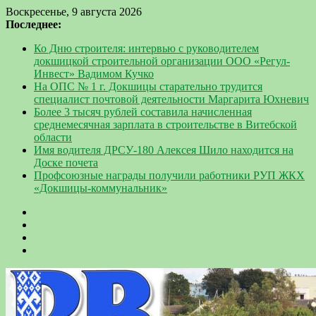
Воскресенье, 9 августа 2026
Последнее:
Ко Дню строителя: интервью с руководителем
докшицкой строительной организации ООО «Регул-
Инвест» Вадимом Кучко
На ОПС № 1 г. Докшицы старательно трудится
специалист почтовой деятельности Маргарита Юхневич
Более 3 тысяч рублей составила начисленная
среднемесячная зарплата в строительстве в Витебской
области
Имя водителя ДРСУ-180 Алексея Шило находится на
Доске почета
Профсоюзные награды получили работники РУП ЖКХ
«Докшицы-коммунальник»