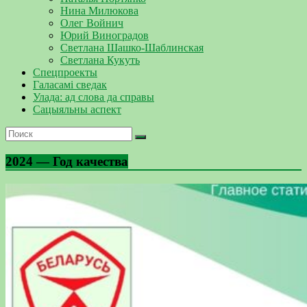
Нина Милюкова
Олег Войнич
Юрий Виноградов
Светлана Шашко-Шаблинская
Светлана Кукуть
Спецпроекты
Галасамі сведак
Улада: ад слова да справы
Сацыяльны аспект
2024 — Год качества