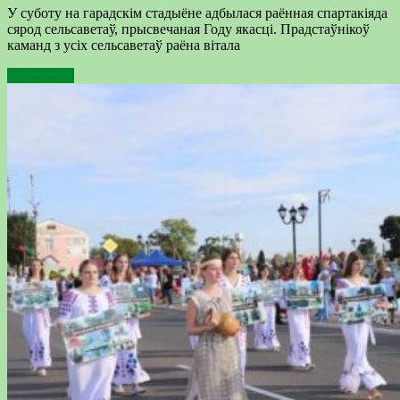
У суботу на гарадскім стадыёне адбылася раённая спартакіяда
сярод сельсаветаў, прысвечаная Году якасці. Прадстаўнікоў
каманд з усіх сельсаветаў раёна вітала
Подробнее