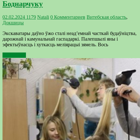
Боднарчуку
02.02.2024
1179
Natali
0 Комментариев
Витебская область
,
Докшицы
Экскаватары даўно ўжо сталі неад’емнай часткай будаўніцтва,
дарожнай і камунальнай гаспадаркі. Палепшылі яны і
эфектыўнасць і хуткасць меліярацыі зямель. Вось
Подробнее