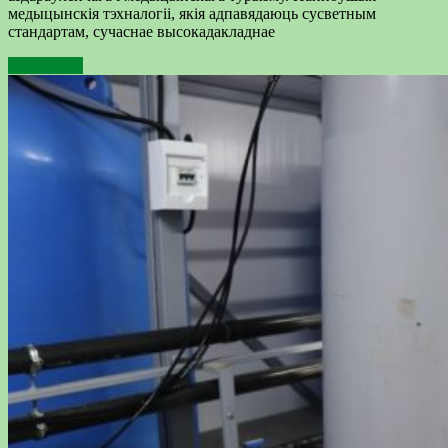
медыцынскія тэхналогіі, якія адпавядаюць сусветным
стандартам, сучаснае высокадакладнае
Подробнее