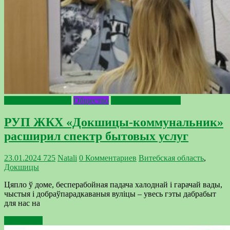
2024 - Год качества
Общество
Услуги в Докшицах
РУП ЖКХ «Докшицы-коммунальник»
расширил спектр бытовых услуг
23.01.2024
725
Natali
0 Комментариев
Витебская область
,
Докшицы
Цяпло ў доме, бесперабойная падача халоднай і гарачай вады,
чыстыя і добраўпарадкаваныя вуліцы – увесь гэты дабрабыт
для нас на
Подробнее