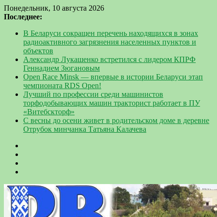
Понедельник, 10 августа 2026
Последнее:
В Беларуси сокращен перечень находящихся в зонах
радиоактивного загрязнения населенных пунктов и
объектов
Александр Лукашенко встретился с лидером КПРФ
Геннадием Зюгановым
Open Race Minsk — впервые в истории Беларуси этап
чемпионата RDS Open!
Лучший по профессии среди машинистов
торфодобывающих машин тракторист работает в ПУ
«Витебскторф»
С весны до осени живет в родительском доме в деревне
Отрубок минчанка Татьяна Калачева