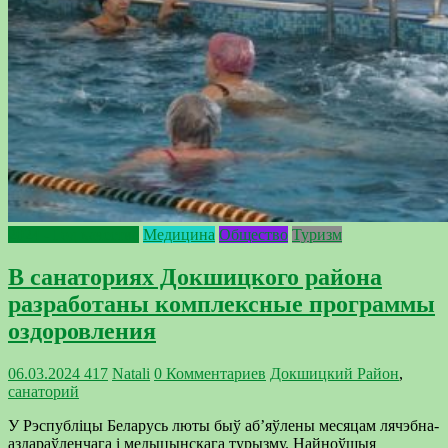
2024 - Год качества
Медицина
Общество
Туризм
В санаториях Докшицкого района
разработаны комплексные программы
оздоровления
06.03.2024
417
Natali
0 Комментариев
Докшицкий Район
,
санаторий
У Рэспубліцы Беларусь люты быў аб’яўлены месяцам лячэбна-
аздараўленчага і медыцынскага турызму. Найноўшыя