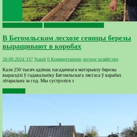
2024 - Год качества
2025 — Год благоустройства
В Бегомльском лесхозе сеянцы березы
выращивают в коробах
28.09.2024
337
Natali
0 Комментариев
лесное хозяйство
Каля 250 тысяч адзінак пасадачнага матэрыялу бярозы
вырасцілі ў гадавальніку Бягомльскага лясгаса ў карабах
літаральна за год. Мы сустрэліся з
Подробнее