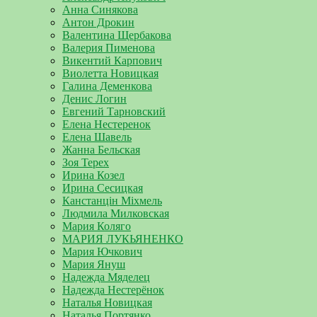
Анна Синякова
Антон Дрокин
Валентина Щербакова
Валерия Пименова
Викентий Карпович
Виолетта Новицкая
Галина Деменкова
Денис Логин
Евгений Тарновский
Елена Нестеренок
Елена Шавель
Жанна Бельская
Зоя Терех
Ирина Козел
Ирина Сесицкая
Канстанцін Міхмель
Людмила Милковская
Мария Коляго
МАРИЯ ЛУКЬЯНЕНКО
Мария Ючкович
Мария Януш
Надежда Мяделец
Надежда Нестерёнок
Наталья Новицкая
Наталья Портянко