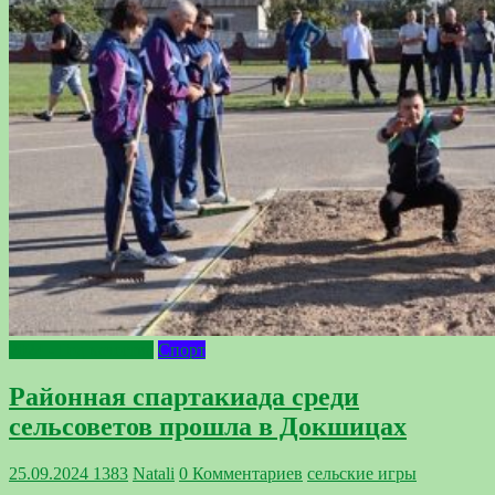
2024 - Год качества
Спорт
Районная спартакиада среди
сельсоветов прошла в Докшицах
25.09.2024
1383
Natali
0 Комментариев
сельские игры