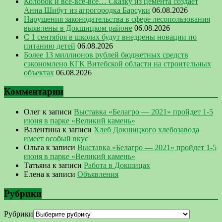
Колобок и все-все-все… Сказку из цемента создает
Анна Шибут из агрогородка Барсуки
06.08.2026
Нарушения законодательства в сфере лесопользования
выявлены в Докшицком районе
06.08.2026
С 1 сентября в школах будут внедрены новации по
питанию детей
06.08.2026
Более 13 миллионов рублей бюджетных средств
сэкономлено КГК Витебской области на строительных
объектах
06.08.2026
Комментарии
Олег
к записи
Выставка «Белагро — 2021» пройдет 1-5
июня в парке «Великий камень»
Валентина
к записи
Хлеб Докшицкого хлебозавода
имеет особый вкус
Ольга
к записи
Выставка «Белагро — 2021» пройдет 1-5
июня в парке «Великий камень»
Татьяна
к записи
Работа в Докшицах
Елена
к записи
Объявления
Рубрики
Рубрики