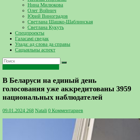
Нина Милюкова
Олег Войнич
Юрий Виноградов
Светлана Шашко-Шаблинская
Светлана Кукуть
Спецпроекты
Галасамі сведак
Улада: ад слова да справы
Сацыяльны аспект
Единый день голосования
В Беларуси на единый день
голосования уже аккредитованы 3959
национальных наблюдателей
09.01.2024
268
Natali
0 Комментариев