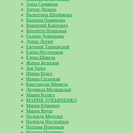
Анна Синякова
Антон Дрокин
Валентина Щербакова
Валерия Пименова
Викентий Карпович
Виолетта Новицкая
Галина Деменкова
Денис Логин
Евгений Тарновский
Елена Нестеренок
Елена Шавель
Жанна Бельская
Зоя Терех
Ирина Козел
Ирина Сесицкая
Канстанцін Міхмель
Людмила Милковская
Мария Коляго
МАРИЯ ЛУКЬЯНЕНКО
Мария Ючкович
Мария Януш
Надежда Мяделец
Надежда Нестерёнок
Наталья Новицкая
Наталья Портянко