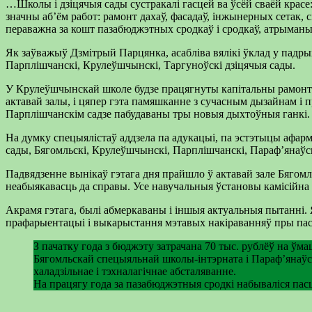
…Школы і дзіцячыя сады сустракалі гасцей ва ўсёй сваёй красе
значны аб’ём работ: рамонт дахаў, фасадаў, інжынерных сетак,
пераважна за кошт пазабюджэтных сродкаў і сродкаў, атрыманы
Як заўважыў Дзмітрый Парцянка, асабліва вялікі ўклад у падр
Парплішчанскі, Крулеўшчынскі, Таргуноўскі дзіцячыя сады.
У Крулеўшчынскай школе будзе працягнуты капітальны рамонт 
актавай залы, і цяпер гэта памяшканне з сучасным дызайнам 
Парплішчанскім садзе пабудаваны тры новыя дыхтоўныя ганкі.
На думку спецыялістаў аддзела па адукацыі, па эстэтыцы афа
сады, Бягомльскі, Крулеўшчынскі, Парплішчанскі, Параф’янаўск
Падвядзенне вынікаў гэтага дня прайшло ў актавай зале Бягомл
неабыякавасць да справы. Усе навучальныя ўстановы камісійна 
Акрамя гэтага, былі абмеркаваны і іншыя актуальныя пытанні.
прафарыентацыі і выкарыстання мэтавых накіраванняў пры паст
З пачатку года з бюджэту затрачана 70 тыс. рублёў на ў
Бягомльскай спецыяльнай школы-інтэрната і Параф’янаўск
халадзільнае і тэхналагічнае абсталяванне.
На працягу года за пазабюджэтныя сродкі набываліся пасце