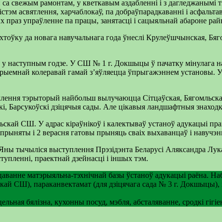
: са свежым рамонтам, у кветкавым аздабленні і з дагледжанымі
 сістэм асвятлення, харчаблокаў, па добраўпарадкаванні і асфа
х праз упраўленне па працы, занятасці i сацыяльнай абароне ра
ыхтоўку да новага навучальнага года ўнеслі Крулеўшчынская, Бя
у наступным годзе. У СШ № 1 г. Докшыцы ў пачатку мінулага на
і прыемнай колеравай гамай з’яўляецца ўпрыгажэннем установы
рмлення тэрыторый найбольш вылучаюцца Сітцаўская, Бягомльска
і, Барсукоўскі дзіцячыя сады. Але цікавыя ландшафтныя знаходк
ьскай СШ. У адрас кіраўнікоў і калектываў устаноў адукацыі пра
прыняты і 2 верасня гатовы прыняць сваіх выхаванцаў і навучэн
 Яны тычыліся выступлення Прэзідэнта Беларусі Аляксандра Лук
упленні, праектнай дзейнасці і іншых тэм.
мацаванне матэрыяльна-тэхнічнай базы ўстаноў адукацыі раёна. 
ай СШ), параканвектамат (для дзіцячага сада № 3 г. Докшыцы),
льная бялізна, кухонны посуд, мэбля, абсталяванне, сродкі гігіе