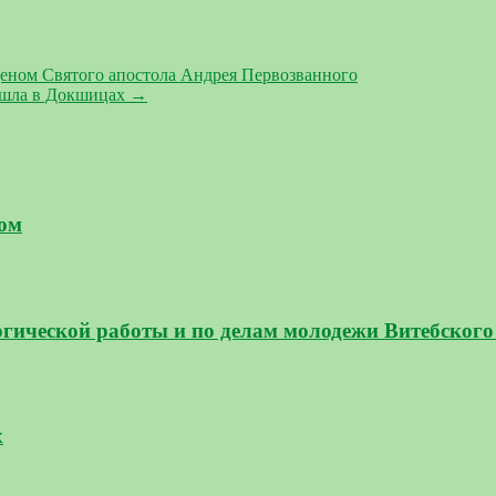
еном Святого апостола Андрея Первозванного
ошла в Докшицах
→
зом
огической работы и по делам молодежи Витебског
х