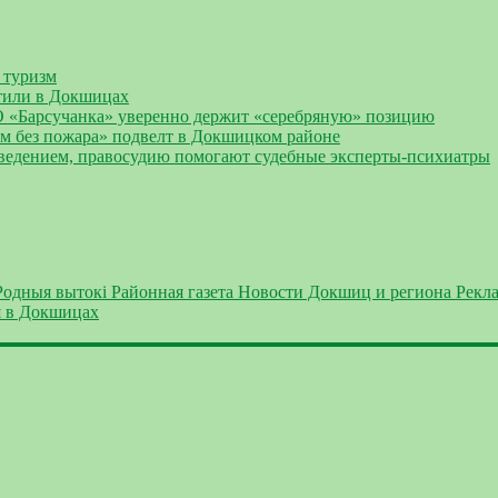
 туризм
тили в Докшицах
О «Барсучанка» уверенно держит «серебряную» позицию
Дом без пожара» подвелт в Докшицком районе
оведением, правосудию помогают судебные эксперты-психиатры