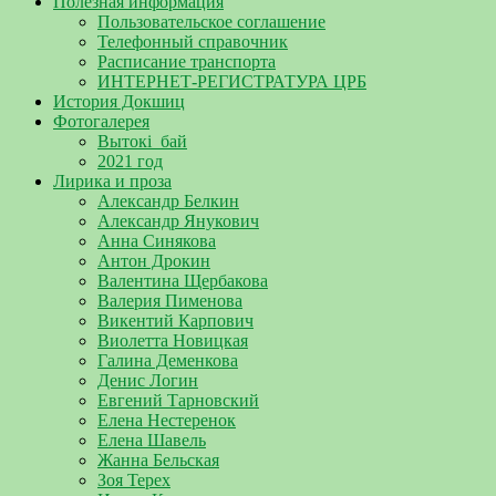
Полезная информация
Пользовательское соглашение
Телефонный справочник
Расписание транспорта
ИНТЕРНЕТ-РЕГИСТРАТУРА ЦРБ
История Докшиц
Фотогалерея
Вытокі_бай
2021 год
Лирика и проза
Александр Белкин
Александр Янукович
Анна Синякова
Антон Дрокин
Валентина Щербакова
Валерия Пименова
Викентий Карпович
Виолетта Новицкая
Галина Деменкова
Денис Логин
Евгений Тарновский
Елена Нестеренок
Елена Шавель
Жанна Бельская
Зоя Терех