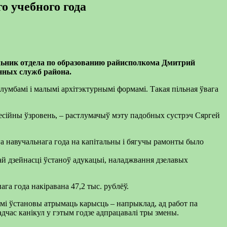
о учебного года
льник
отдела
по образованию
райисполкома
Дмитрий
анных
служб
района
.
клумбамі і малымі архітэктурнымі формамі. Такая пільная ўвага
фесійны ўзровень, – растлумачыў мэту падобных сустрэч Сяргей
а навучальнага года на капітальны і бягучы рамонты было
й дзейнасці ўстаноў адукацыі, наладжвання дзелавых
ага года накіравана 47,2 тыс. рублёў.
самі ўстановы атрымаць карысць – напрыклад, ад работ па
час канікул у гэтым годзе адпрацавалі тры змены.