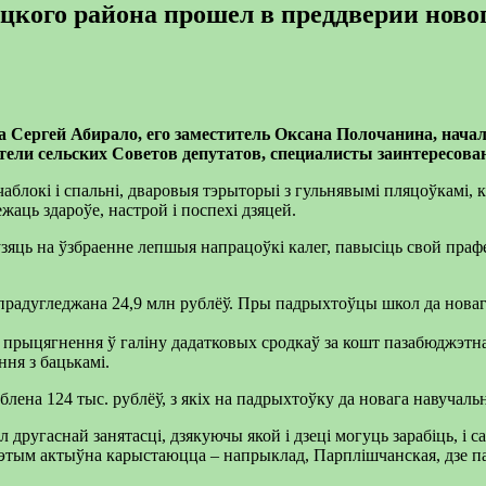
кого района прошел в преддверии новог
а
Сергей
Абирало
,
его заместитель
Оксана
П
олочанина
, нача
атели
сельских
Советов
депутатов
, специалисты
заинтересов
аблокі і спальні, дваровыя тэрыторыі з гульнявымі пляцоўкамі, 
жаць здароўе, настрой і поспехі дзяцей.
узяць на ўзбраенне лепшыя напрацоўкі калег, павысіць свой пра
прадугледжана 24,9 млн рублёў. Пры падрыхтоўцы школ да новаг
прыцягнення ў галіну дадатковых сродкаў за кошт пазабюджэтна
ння з бацькамі.
лена 124 тыс. рублёў, з якіх на падрыхтоўку да новага навучальн
 другаснай занятасці, дзякуючы якой і дзеці могуць зарабіць, і 
этым актыўна карыстаюцца – напрыклад, Парплішчанская, дзе пад