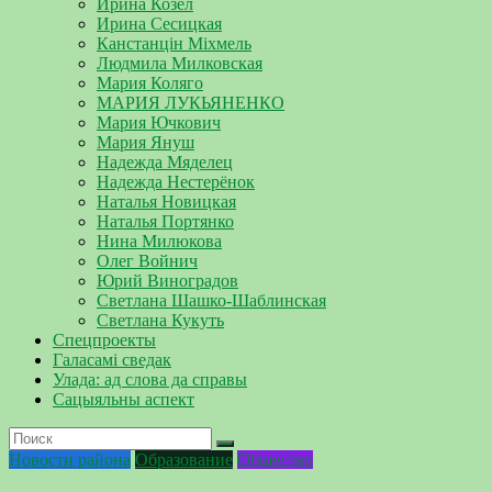
Ирина Козел
Ирина Сесицкая
Канстанцін Міхмель
Людмила Милковская
Мария Коляго
МАРИЯ ЛУКЬЯНЕНКО
Мария Ючкович
Мария Януш
Надежда Мяделец
Надежда Нестерёнок
Наталья Новицкая
Наталья Портянко
Нина Милюкова
Олег Войнич
Юрий Виноградов
Светлана Шашко-Шаблинская
Светлана Кукуть
Спецпроекты
Галасамі сведак
Улада: ад слова да справы
Сацыяльны аспект
Новости района
Образование
Общество