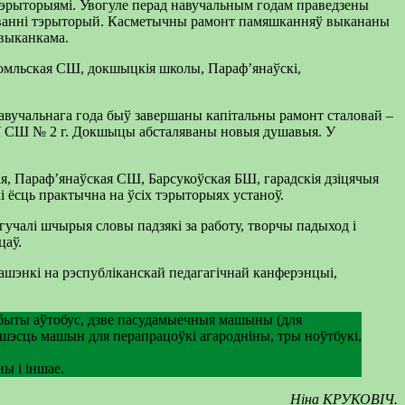
 тэрыторыямі. Увогуле перад навучальным годам праведзены
льтаванні тэрыторый. Касметычны рамонт памяшканняў выкананы
йвыканкама.
гомльская СШ, докшыцкія школы, Параф’янаўскі,
вучальнага года быў завершаны капітальны рамонт сталовай –
. У СШ № 2 г. Докшыцы абсталяваны новыя душавыя. У
я, Параф’янаўская СШ, Барсукоўская БШ, гарадскія дзіцячыя
і ёсць практычна на ўсіх тэрыторыях устаноў.
гучалі шчырыя словы падзякі за работу, творчы падыход і
цаў.
ашэнкі на рэспубліканскай педагагічнай канферэнцыі,
Набыты аўтобус, дзве пасудамыечныя машыны (для
 шэсць машын для перапрацоўкі агародніны, тры ноўтбукі,
ны і іншае.
Ніна КРУКОВІЧ.