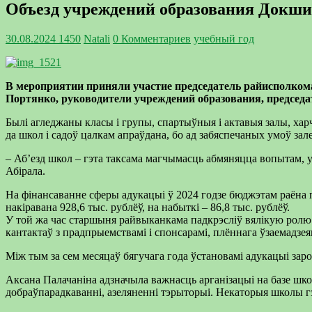
Объезд учреждений образования Докшиц
30.08.2024
1450
Natali
0 Комментариев
учебный год
В мероприятии приняли участие председатель
райисполком
Портянко,
руководители
учреждений
образования
, председ
Былі агледжаны класы і групы, спартыўныя і актавыя залы, харч
да школ і садоў цалкам апраўдана, бо ад забяспечаных умоў зале
– Аб’езд школ – гэта таксама магчымасць абмяняцца вопытам, 
Абірала.
На фінансаванне сферы адукацыі ў 2024 годзе бюджэтам раёна 
накіравана 928,6 тыс. рублёў, на набыткі – 86,8 тыс. рублёў.
У той жа час старшыня райвыканкама падкрэсліў вялікую ролю 
кантактаў з прадпрыемствамі і спонсарамі, плённага ўзаемадзея
Між тым за сем месяцаў бягучага года ўстановамі адукацыі зароб
Аксана Палачаніна адзначыла важнасць арганізацыі на базе школ
добраўпарадкаванні, азеляненні тэрыторыі. Некаторыя школы г