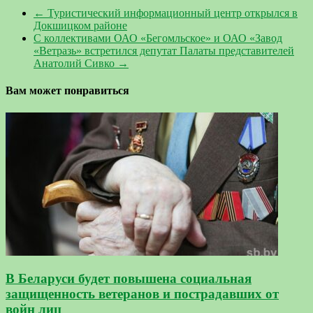
←
Туристический информационный центр открылся в
Докшицком районе
С коллективами ОАО «Бегомльское» и ОАО «Завод
«Ветразь» встретился депутат Палаты представителей
Анатолий Сивко
→
Вам может понравиться
В Беларуси будет повышена социальная
защищенность ветеранов и пострадавших от
войн лиц