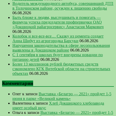
Водитель международного автобуса, совершивший ДТП
в Толочинском районе, осужден к лишению свободы
06.08.2026
Быть ближе к людям, выслушивать и помогать —
формула успеха председателя профпервички ОАО
«Докшицкий райагросервис» Анастасия Маркович
06.08.2026
Колобок и все-все-все… Сказку из цемента создает
Анна Шибут из агрогородка Барсуки
06.08.2026
Нарушения законодательства в сфере лесопользования
выявлены в Докшицком районе
06.08.2026
С 1 сентября в школах будут внедрены новации по
питанию детей
06.08.2026
Более 13 миллионов рублей бюджетных средств
сэкономлено КГК Витебской области на строительных
объектах
06.08.2026
Комментарии
Олег
к записи
Выставка «Белагро — 2021» пройдет 1-5
июня в парке «Великий камень»
Валентина
к записи
Хлеб Докшицкого хлебозавода
имеет особый вкус
Ольга
к записи
Выставка «Белагро — 2021» пройдет 1-5