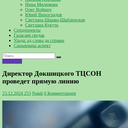
Нина Милюкова
Олег Войнич
Юрий Виноградов
Светлана Шашко-Шаблинская
Светлана Кукуть
Спецпроекты
Галасамі сведак
Улада: ад слова да справы
Сацыяльны аспект
Общество
Директор Докшицкого ТЦСОН
проведет прямую линию
23.12.2024
253
Natali
0 Комментариев