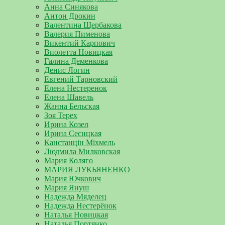
Анна Синякова
Антон Дрокин
Валентина Щербакова
Валерия Пименова
Викентий Карпович
Виолетта Новицкая
Галина Деменкова
Денис Логин
Евгений Тарновский
Елена Нестеренок
Елена Шавель
Жанна Бельская
Зоя Терех
Ирина Козел
Ирина Сесицкая
Канстанцін Міхмель
Людмила Милковская
Мария Коляго
МАРИЯ ЛУКЬЯНЕНКО
Мария Ючкович
Мария Януш
Надежда Мяделец
Надежда Нестерёнок
Наталья Новицкая
Наталья Портянко