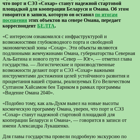
что порт и СЭЗ «Сохар» станут надежной стартовой
площадкой для кооперации Беларуси и Омана. Об этом
говорится в записи, которую он оставил
по итогам
посещения
этих объектов на севере Омана, передает
корреспондент
БЕЛТА
.
«С интересом ознакомился с инфраструктурой и
возможностями глубоководного порта и свободной
экономической зоны «Сохар». Эти объекты являются
подлинными жемчужинами Омана, губернаторства Северная
Аль-Батина и нового пути «Север — Юг», — отметил глава
государства. — Логистические и производственные
возможности делают порт и СЭЗ «Сохар» важными
инструментами достижения целей устойчивого развития и
процветания вашей страны, реализуемых Его Величеством
Султаном Хайсамом бен Тариком в рамках программы
«Видение Омана 2040».
«Подобно тому, как аль-Дукм вывел на новые высоты
космическую программу Омана, уверен, что порт и СЭЗ
«Сохар» станут надежной стартовой площадкой для
кооперации Беларуси и Омана», — говорится в записи от
имени Александра Лукашенко.
Для главы государства провели подробную экскурсию по