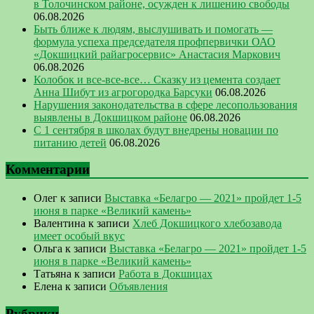
в Толочинском районе, осужден к лишению свободы
06.08.2026
Быть ближе к людям, выслушивать и помогать —
формула успеха председателя профпервички ОАО
«Докшицкий райагросервис» Анастасия Маркович
06.08.2026
Колобок и все-все-все… Сказку из цемента создает
Анна Шибут из агрогородка Барсуки
06.08.2026
Нарушения законодательства в сфере лесопользования
выявлены в Докшицком районе
06.08.2026
С 1 сентября в школах будут внедрены новации по
питанию детей
06.08.2026
Комментарии
Олег
к записи
Выставка «Белагро — 2021» пройдет 1-5
июня в парке «Великий камень»
Валентина
к записи
Хлеб Докшицкого хлебозавода
имеет особый вкус
Ольга
к записи
Выставка «Белагро — 2021» пройдет 1-5
июня в парке «Великий камень»
Татьяна
к записи
Работа в Докшицах
Елена
к записи
Объявления
Рубрики