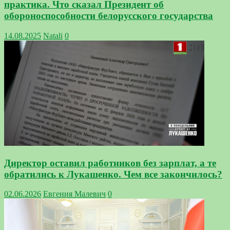
практика. Что сказал Президент об
обороноспособности белорусского государства
14.08.2025
Natali
0
Директор оставил работников без зарплат, а те
обратились к Лукашенко. Чем все закончилось?
02.06.2026
Евгения Малевич
0