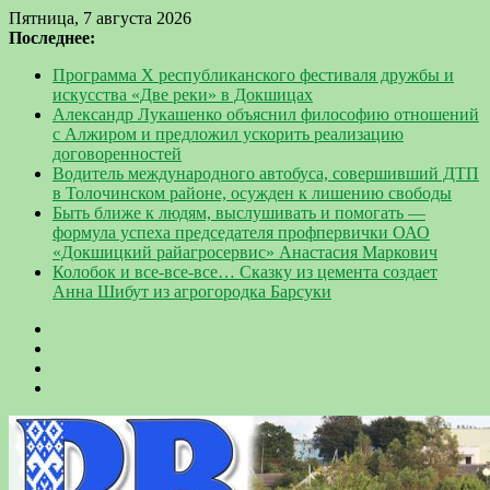
Пятница, 7 августа 2026
Последнее:
Программа Х республиканского фестиваля дружбы и
искусства «Две реки» в Докшицах
Александр Лукашенко объяснил философию отношений
с Алжиром и предложил ускорить реализацию
договоренностей
Водитель международного автобуса, совершивший ДТП
в Толочинском районе, осужден к лишению свободы
Быть ближе к людям, выслушивать и помогать —
формула успеха председателя профпервички ОАО
«Докшицкий райагросервис» Анастасия Маркович
Колобок и все-все-все… Сказку из цемента создает
Анна Шибут из агрогородка Барсуки