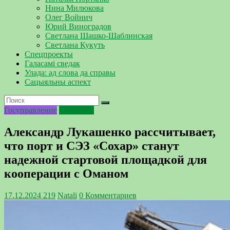
Нина Милюкова
Олег Войнич
Юрий Виноградов
Светлана Шашко-Шаблинская
Светлана Кукуть
Спецпроекты
Галасамі сведак
Улада: ад слова да справы
Сацыяльны аспект
Госуправление
Политика
Александр Лукашенко рассчитывает,
что порт и СЭЗ «Сохар» станут
надежной стартовой площадкой для
кооперации с Оманом
17.12.2024
219
Natali
0 Комментариев