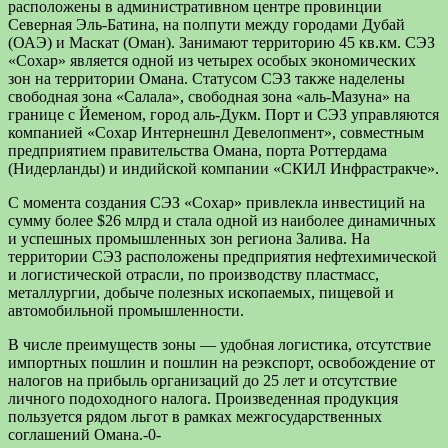
расположены в административном центре провинции
Северная Эль-Батина, на полпути между городами Дубай
(ОАЭ) и Маскат (Оман). Занимают территорию 45 кв.км. СЭЗ
«Сохар» является одной из четырех особых экономических
зон на территории Омана. Статусом СЭЗ также наделены
свободная зона «Салала», свободная зона «аль-Мазуна» на
границе с Йеменом, город аль-Дукм. Порт и СЭЗ управляются
компанией «Сохар Интернешнл Девелопмент», совместным
предприятием правительства Омана, порта Роттердама
(Нидерланды) и индийской компании «СКИЛ Инфрастракче».
С момента создания СЭЗ «Сохар» привлекла инвестиций на
сумму более $26 млрд и стала одной из наиболее динамичных
и успешных промышленных зон региона Залива. На
территории СЭЗ расположены предприятия нефтехимической
и логистической отрасли, по производству пластмасс,
металлургии, добыче полезных ископаемых, пищевой и
автомобильной промышленности.
В числе преимуществ зоны — удобная логистика, отсутствие
импортных пошлин и пошлин на реэкспорт, освобождение от
налогов на прибыль организаций до 25 лет и отсутствие
личного подоходного налога. Произведенная продукция
пользуется рядом льгот в рамках межгосударственных
соглашений Омана.-0-