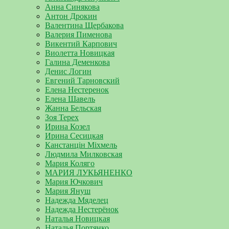
Анна Синякова
Антон Дрокин
Валентина Щербакова
Валерия Пименова
Викентий Карпович
Виолетта Новицкая
Галина Деменкова
Денис Логин
Евгений Тарновский
Елена Нестеренок
Елена Шавель
Жанна Бельская
Зоя Терех
Ирина Козел
Ирина Сесицкая
Канстанцін Міхмель
Людмила Милковская
Мария Коляго
МАРИЯ ЛУКЬЯНЕНКО
Мария Ючкович
Мария Януш
Надежда Мяделец
Надежда Нестерёнок
Наталья Новицкая
Наталья Портянко