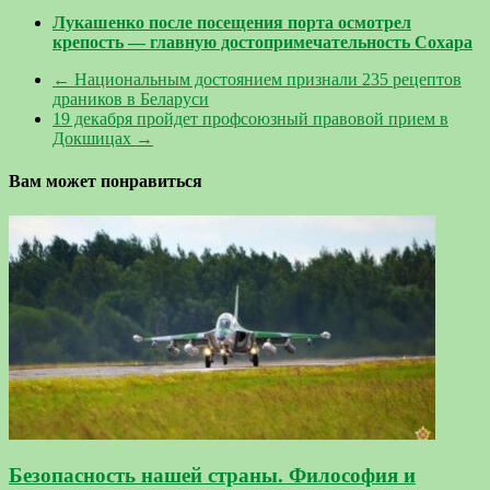
Лукашенко после посещения порта осмотрел
крепость — главную достопримечательность Сохара
←
Национальным достоянием признали 235 рецептов
драников в Беларуси
19 декабря пройдет профсоюзный правовой прием в
Докшицах
→
Вам может понравиться
Безопасность нашей страны. Философия и