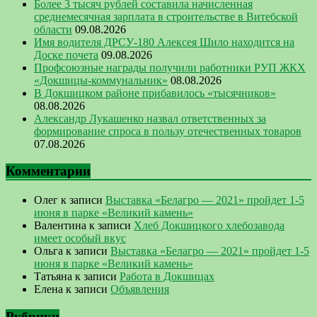
Более 3 тысяч рублей составила начисленная
среднемесячная зарплата в строительстве в Витебской
области
09.08.2026
Имя водителя ДРСУ-180 Алексея Шило находится на
Доске почета
09.08.2026
Профсоюзные награды получили работники РУП ЖКХ
«Докшицы-коммунальник»
08.08.2026
В Докшицком районе прибавилось «тысячников»
08.08.2026
Александр Лукашенко назвал ответственных за
формирование спроса в пользу отечественных товаров
07.08.2026
Комментарии
Олег
к записи
Выставка «Белагро — 2021» пройдет 1-5
июня в парке «Великий камень»
Валентина
к записи
Хлеб Докшицкого хлебозавода
имеет особый вкус
Ольга
к записи
Выставка «Белагро — 2021» пройдет 1-5
июня в парке «Великий камень»
Татьяна
к записи
Работа в Докшицах
Елена
к записи
Объявления
Рубрики