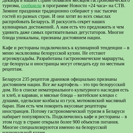
Декабрь в нашей стране объявлен месяцем гастрономического
туризма,
сообщили
в программе Новости «24 часа» на СТВ.
Зимние праздники традиционно собирают у нас тысячи
гостей из разных стран. И они хотят во всех смыслах
распробовать Беларусь. И раскусить секрет наших
кулинарных достижений. А нам есть что предложить и чем
удивить даже самых притязательных дегустаторов. Многие
блюда уникальны, признаны достоянием нации.
Кафе и рестораны подключились к кулинарной тенденции – в
меню эксклюзивы белорусской кухни. Не отстают
агроэкоусадьбы. Разработаны гастрономические маршруты,
где белорусы и иностранцы могут отведать еду по местным
рецептам.
Беларуси 235 рецептов драников официально признаны
достоянием нации. Все же картофель – это про белорусский
дом. Но в списке нематериального культурного наследия есть
и хлеб, и караваи, и мясные блюда – витебские клецки с
душами, одельские колбасы из гуся, мотюковский масляный
баран. Нам есть чем покорить вкусовые рецепторы
иностранцев. Потому гастрономический туризм в Беларуси
набирает популярность. Подключились кафе и рестораны – в
этом году в стране открыли более 900 объектов питания.
Многие специализируются именно на белорусской
национальной кухне.