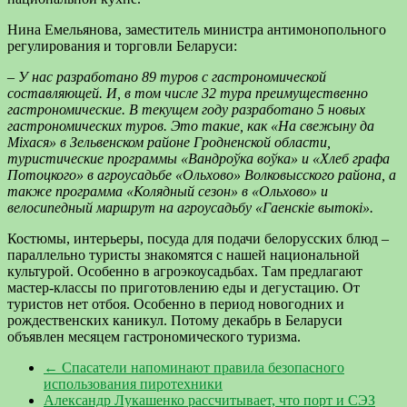
Нина Емельянова, заместитель министра антимонопольного
регулирования и торговли Беларуси:
– У нас разработано 89 туров с гастрономической
составляющей. И, в том числе 32 тура преимущественно
гастрономические. В текущем году разработано 5 новых
гастрономических туров. Это такие, как «На свежыну да
Міхася» в Зельвенском районе Гродненской области,
туристические программы «Вандроўка воўка» и «Хлеб графа
Потоцкого» в агроусадьбе «Ольхово» Волковысского района, а
также программа «Колядный сезон» в «Ольхово» и
велосипедный маршрут на агроусадьбу «Гаенскiе вытокi».
Костюмы, интерьеры, посуда для подачи белорусских блюд –
параллельно туристы знакомятся с нашей национальной
культурой. Особенно в агроэкоусадьбах. Там предлагают
мастер-классы по приготовлению еды и дегустацию. От
туристов нет отбоя. Особенно в период новогодних и
рождественских каникул. Потому декабрь в Беларуси
объявлен месяцем гастрономического туризма.
←
Спасатели напоминают правила безопасного
использования пиротехники
Александр Лукашенко рассчитывает, что порт и СЭЗ