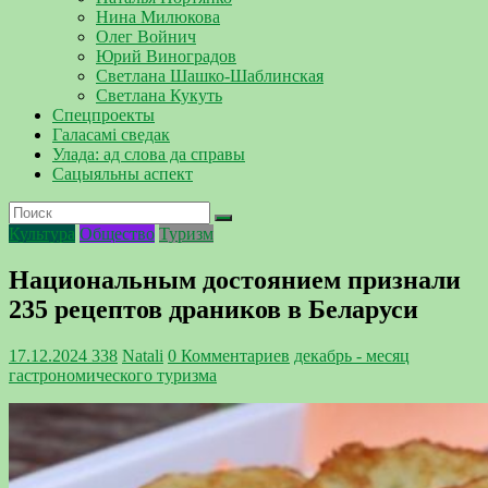
Нина Милюкова
Олег Войнич
Юрий Виноградов
Светлана Шашко-Шаблинская
Светлана Кукуть
Спецпроекты
Галасамі сведак
Улада: ад слова да справы
Сацыяльны аспект
Культура
Общество
Туризм
Национальным достоянием признали
235 рецептов драников в Беларуси
17.12.2024
338
Natali
0 Комментариев
декабрь - месяц
гастрономического туризма