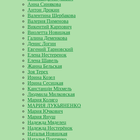
Анна Синякова
Антон Дрокин
Валентина Щербакова
Валерия Пименова
Викентий Карпович
Виолетта Новицкая
Галина Деменкова
Денис Логин
Евгений Тарновский
Елена Нестеренок
Елена Шавель
Жанна Бельская
Зоя Терех
Ирина Козел
Ирина Сесицкая
Канстанцін Міхмель
Людмила Милковская
Мария Коляго
МАРИЯ ЛУКЬЯНЕНКО
Мария Ючкович
Мария Януш
Надежда Мяделец
Надежда Нестерёнок
Наталья Новицкая
Наталья Портянко