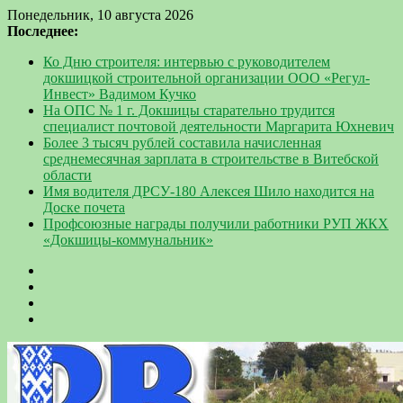
Понедельник, 10 августа 2026
Последнее:
Ко Дню строителя: интервью с руководителем
докшицкой строительной организации ООО «Регул-
Инвест» Вадимом Кучко
На ОПС № 1 г. Докшицы старательно трудится
специалист почтовой деятельности Маргарита Юхневич
Более 3 тысяч рублей составила начисленная
среднемесячная зарплата в строительстве в Витебской
области
Имя водителя ДРСУ-180 Алексея Шило находится на
Доске почета
Профсоюзные награды получили работники РУП ЖКХ
«Докшицы-коммунальник»