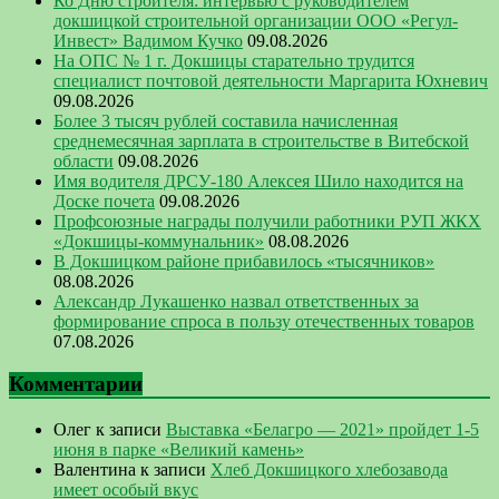
Ко Дню строителя: интервью с руководителем
докшицкой строительной организации ООО «Регул-
Инвест» Вадимом Кучко
09.08.2026
На ОПС № 1 г. Докшицы старательно трудится
специалист почтовой деятельности Маргарита Юхневич
09.08.2026
Более 3 тысяч рублей составила начисленная
среднемесячная зарплата в строительстве в Витебской
области
09.08.2026
Имя водителя ДРСУ-180 Алексея Шило находится на
Доске почета
09.08.2026
Профсоюзные награды получили работники РУП ЖКХ
«Докшицы-коммунальник»
08.08.2026
В Докшицком районе прибавилось «тысячников»
08.08.2026
Александр Лукашенко назвал ответственных за
формирование спроса в пользу отечественных товаров
07.08.2026
Комментарии
Олег
к записи
Выставка «Белагро — 2021» пройдет 1-5
июня в парке «Великий камень»
Валентина
к записи
Хлеб Докшицкого хлебозавода
имеет особый вкус