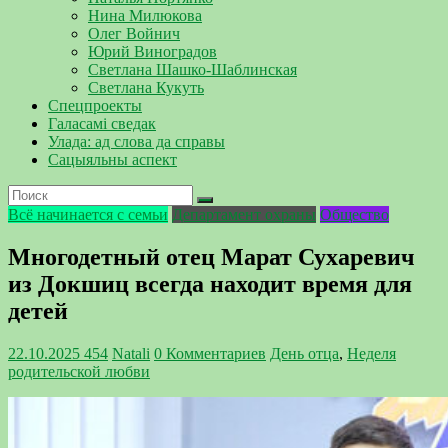
Нина Милюкова
Олег Войнич
Юрий Виноградов
Светлана Шашко-Шаблинская
Светлана Кукуть
Спецпроекты
Галасамі сведак
Улада: ад слова да справы
Сацыяльны аспект
Всё начинается с семьи
Департамент охраны
Общество
Многодетный отец Марат Сухаревич
из Докшиц всегда находит время для
детей
22.10.2025
454
Natali
0 Комментариев
День отца
,
Неделя
родительской любви