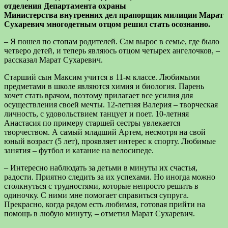
отделения Департамента охраны
Министерства внутренних дел прапорщик милиции Марат
Сухаревич многодетным отцом решил стать осознанно.
– Я пошел по стопам родителей. Сам вырос в семье, где было
четверо детей, и теперь являюсь отцом четырех ангелочков, –
рассказал Марат Сухаревич.
Старший сын Максим учится в 11-м классе. Любимыми
предметами в школе являются химия и биология. Парень
хочет стать врачом, поэтому прилагает все усилия для
осуществления своей мечты.
12-летняя Валерия – творческая
личность, с удовольствием танцует и поет. 10-летняя
Анастасия по примеру старшей сестры увлекается
творчеством. А самый младший Артем, несмотря на свой
юный возраст (5 лет), проявляет интерес к спорту. Любимые
занятия – футбол и катание на велосипеде.
– Интересно наблюдать за детьми в минуты их счастья,
радости. Приятно следить за их успехами. Но иногда можно
столкнуться с трудностями, которые непросто решить в
одиночку. С ними мне помогает справиться супруга.
Прекрасно, когда рядом есть любимая, готовая прийти на
помощь в любую минуту, – отметил Марат Сухаревич.