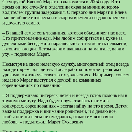
С супругой Еленой Марат познакомился в 2004 году. В то
время он нес службу в отделении охраны милиционером-
водителем группы задержания. С первого дня Марат и Елена
нашли общие интересы и в скором времени создали крепкую
и дружную семью.
– В нашей семье есть традиция, которая объединяет нас всех.
Это приготовление еды. Мы любим собираться на кухне за
душевными беседами и параллельно с этим лепить пельмени,
готовить клецки. Летом жарим шашлыки на мангале, варим
уху, – поделился Марат.
Несмотря на свою нелегкую службу, многодетный отец всегда
находит время для детей. После работы помогает ребятам с
уроками, охотно участвует в их увлечениях. Например, совсем
недавно Марат выступал с дочкой на командных
соревнованиях по плаванию.
– Я поддерживаю интересы детей и всегда готов помочь им в
трудную минуту. Надо будет поучаствовать с ними в
конкурсах, соревнованиях – всегда найду на это время. Детям
важны поддержка и внимание родителей, и я делаю всё,
чтобы они ни в чем не нуждались, отдаю им всю свою
любовь, – подытожил Марат Сухаревич.
Источник:
Витебские вести