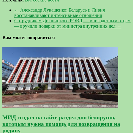
←
Александр Лукашенко: Беларусь и Ливия
восстанавливают интенсивные отношения
Сотрудникам Докшицкого РОВД — многодетным отцам
— вручили подарки от министра внутренних дел
→
Вам может понравиться
МИД создал на сайте раздел для белорусов,
которым нужна помощь для возвращения на
родину