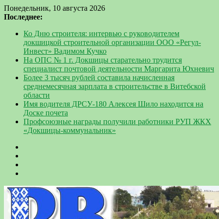
Понедельник, 10 августа 2026
Последнее:
Ко Дню строителя: интервью с руководителем
докшицкой строительной организации ООО «Регул-
Инвест» Вадимом Кучко
На ОПС № 1 г. Докшицы старательно трудится
специалист почтовой деятельности Маргарита Юхневич
Более 3 тысяч рублей составила начисленная
среднемесячная зарплата в строительстве в Витебской
области
Имя водителя ДРСУ-180 Алексея Шило находится на
Доске почета
Профсоюзные награды получили работники РУП ЖКХ
«Докшицы-коммунальник»