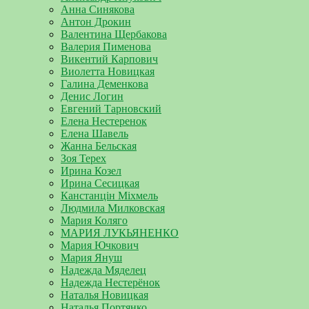
Анна Синякова
Антон Дрокин
Валентина Щербакова
Валерия Пименова
Викентий Карпович
Виолетта Новицкая
Галина Деменкова
Денис Логин
Евгений Тарновский
Елена Нестеренок
Елена Шавель
Жанна Бельская
Зоя Терех
Ирина Козел
Ирина Сесицкая
Канстанцін Міхмель
Людмила Милковская
Мария Коляго
МАРИЯ ЛУКЬЯНЕНКО
Мария Ючкович
Мария Януш
Надежда Мяделец
Надежда Нестерёнок
Наталья Новицкая
Наталья Портянко