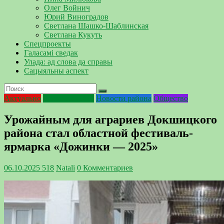
Олег Войнич
Юрий Виноградов
Светлана Шашко-Шаблинская
Светлана Кукуть
Спецпроекты
Галасамі сведак
Улада: ад слова да справы
Сацыяльны аспект
Актуально
Дожинки-2025
Новости района
Общество
Урожайным для аграриев Докшицкого
района стал областной фестиваль-
ярмарка «Дожинки — 2025»
06.10.2025
518
Natali
0 Комментариев