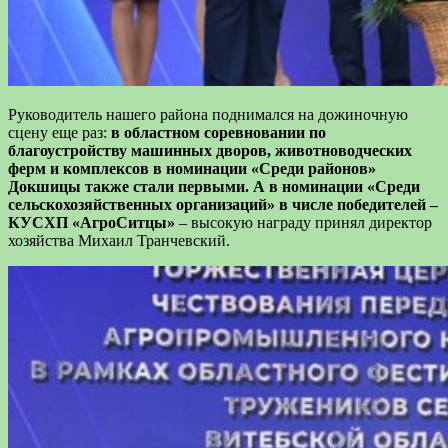
Руководитель
нашего района
поднимался
на дожиночную
сцену еще
раз:
в областном соревновании по
благоустройству машинных дворов, животноводческих
ферм и комплексов в номинации «Среди районов»
Докшицы также стали первыми.
А в номинации
«С
реди
сельскохозяйственных
организаций
»
в числе победителей –
КУСХП «АгроСитцы»
– высокую награду принял директор
хозяйства Михаил Транчевский.