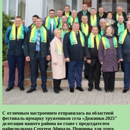
С отличным
настроением
отправилась
на областной
фестиваль
-ярмарку
тружеников
села «
Дожинки-2025″
делегация нашего района во главе с председателем
райисполкома Сергеем Абирало.
Причины
для этого