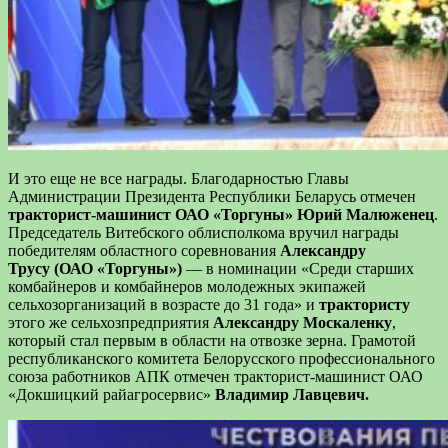
И это еще не все награды. Благодарностью
Г
лавы
Администрации
Президента
Республики Беларусь отмечен
тракторист
-машинист ОАО «Торгуны» Юрий
Малюженец
.
Председатель
Витебского
облисполкома
вручил
награды
победителям
областного
соревнования
Александру
Трусу
(ОАО «
Торгуны»
)
— в номинации «Среди старших
комбайнеров и комбайнеров молодежных экипажей
сельхозорганизаций в возрасте до 31 года» и
трактористу
этого же сельхозпредприятия
Александру Москаленку
,
который стал первым в области на отвозке зерна.
Грамотой
республиканского
комитета
Белорусского профессионального
союза
работников
АПК
отмечен
тракторист
-машинист ОАО
«
Докшицкий райагросервис»
Владимир
Лавцевич
.