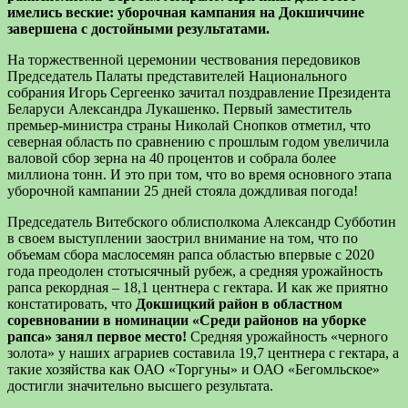
имелись
веские
:
уборочная
кампания
на Докшиччине
завершена
с достойными
результатами
.
На торжественной церемонии чествования передовиков
Председатель
Палаты
представителей
Национального
собрания
Игорь
Сергеенко
зачитал поздравление
Президента
Беларуси Александра
Лукашенко
.
Первый
заместитель
премьер
-министра страны Николай Снопков
отметил
, что
северная область по сравнению с прошлым годом увеличила
валовой
сбор
зерна
на
40 процентов
и собрала более
миллиона тонн.
И это при том, что во время основного этапа
уборочной кампании 25 дней стояла дождливая погода!
Председатель
Витебского
облисполкома
Александр
Субботин
в своем выступлении заострил
внимание
на том, что по
объемам сбора маслосемян рапса областью впервые с 2020
года преодолен стотысячный рубеж, а средняя урожайность
рапса рекордная – 18,1 центнера с гектара.
И как же приятно
констатировать
, что
Докшицкий
район
в областном
соревновании в номинации «Среди районов на уборке
рапса» занял
первое
место
!
Средняя
урожайность
«черного
золота
» у наших
аграриев
составила
19,7 центнера с гектара
, а
такие хозяйства как ОАО «Торгуны» и ОАО «Бегомльское»
достигли значительно высшего результата.