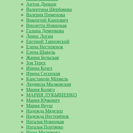
Антон Дрокин
Валентина Щербакова
Валерия Пименова
Викентий Карпович
Виолетта Новицкая
Галина Деменкова
Денис Логин
Евгений Тарновский
Елена Нестеренок
Елена Шавель
Жанна Бельская
Зоя Терех
Ирина Козел
Ирина Сесицкая
Канстанцін Міхмель
Людмила Милковская
Мария Коляго
МАРИЯ ЛУКЬЯНЕНКО
Мария Ючкович
Мария Януш
Надежда Мяделец
Надежда Нестерёнок
Наталья Новицкая
Наталья Портянко
Нина Милюкова