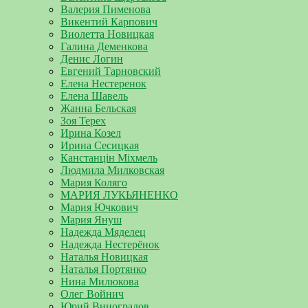
Валерия Пименова
Викентий Карпович
Виолетта Новицкая
Галина Деменкова
Денис Логин
Евгений Тарновский
Елена Нестеренок
Елена Шавель
Жанна Бельская
Зоя Терех
Ирина Козел
Ирина Сесицкая
Канстанцін Міхмель
Людмила Милковская
Мария Коляго
МАРИЯ ЛУКЬЯНЕНКО
Мария Ючкович
Мария Януш
Надежда Мяделец
Надежда Нестерёнок
Наталья Новицкая
Наталья Портянко
Нина Милюкова
Олег Войнич
Юрий Виноградов