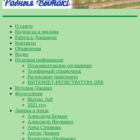
О газете
Подписка и реклама
Работа в Докшицах
Контакты
Объявления
Видео
Полезная информация
Пользовательское соглашение
Телефонный справочник
Расписание транспорта
ИНТЕРНЕТ-РЕГИСТРАТУРА ЦРБ
История Докшиц
Фотогалерея
Вытокі_бай
2021 год
Лирика и проза
Александр Белкин
Александр Янукович
Анна Синякова
Антон Дрокин
Валентина Щербакова