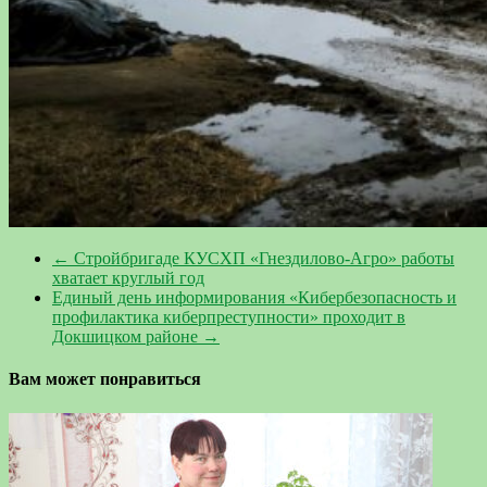
←
Стройбригаде КУСХП «Гнездилово-Агро» работы
хватает круглый год
Единый день информирования «Кибербезопасность и
профилактика киберпреступности» проходит в
Докшицком районе
→
Вам может понравиться