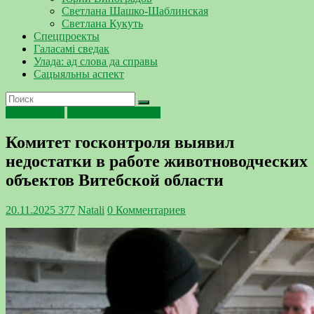
Светлана Шашко-Шаблинская
Светлана Кукуть
Спецпроекты
Галасамі сведак
Улада: ад слова да справы
Сацыяльны аспект
госконтроль
Сельское хозяйство
Комитет госконтроля выявил
недостатки в работе животноводческих
объектов Витебской области
20.11.2025
377
Natali
0 Комментариев