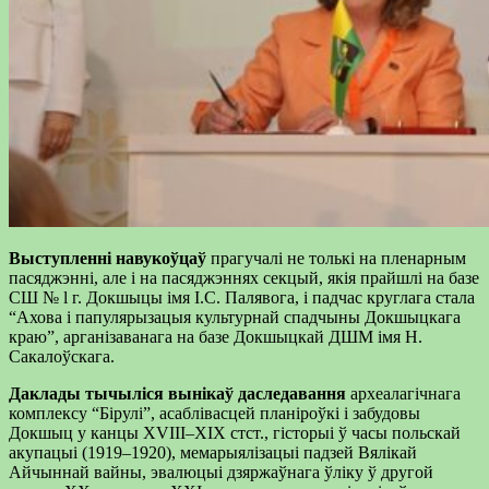
Выступленні навукоўцаў
прагучалі не толькі на пленарным
пасяджэнні, але і на пасяджэннях секцый, якія прайшлі на базе
СШ № l г. Докшыцы імя І.С. Палявога, і падчас круглага стала
“Ахова і папулярызацыя культурнай спадчыны Докшыцкага
краю”, арганізаванага на базе Докшыцкай ДШМ імя Н.
Сакалоўскага.
Даклады тычыліся вынікаў даследавання
археалагічнага
комплексу “Бірулі”, асаблівасцей планіроўкі і забудовы
Докшыц у канцы ХVIII–ХIХ стст., гісторыі ў часы польскай
акупацыі (1919–1920), мемарыялізацыі падзей Вялікай
Айчыннай вайны, эвалюцыі дзяржаўнага ўліку ў другой