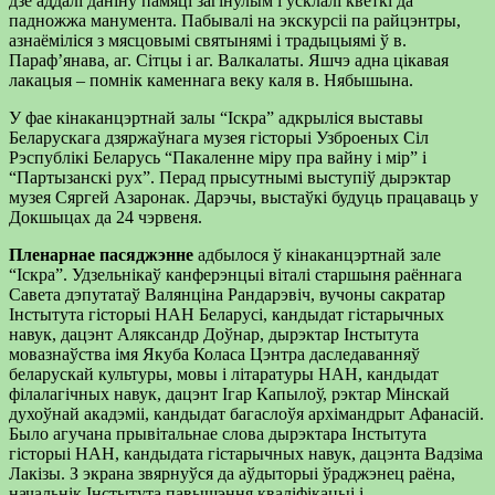
дзе аддалі даніну памяці загінулым і ўсклалі кветкі да
падножжа манумента. Пабывалі на экскурсіі па райцэнтры,
азнаёміліся з мясцовымі святынямі і традыцыямі ў в.
Параф’янава, аг. Сітцы і аг. Валкалаты. Яшчэ адна цікавая
лакацыя – помнік каменнага веку каля в. Нябышына.
У фае кінаканцэртнай залы “Іскра” адкрыліся выставы
Беларускага дзяржаўнага музея гісторыі Узброеных Сіл
Рэспублікі Беларусь “Пакаленне міру пра вайну і мір” і
“Партызанскі рух”. Перад прысутнымі выступіў дырэктар
музея Сяргей Азаронак. Дарэчы, выстаўкі будуць працаваць у
Докшыцах да 24 чэрвеня.
Пленарнае пасяджэнне
адбылося ў кінаканцэртнай зале
“Іскра”. Удзельнікаў канферэнцыі віталі старшыня раённага
Савета дэпутатаў Валянціна Рандарэвіч, вучоны сакратар
Інстытута гісторыі НАН Беларусі, кандыдат гістарычных
навук, дацэнт Аляксандр Доўнар, дырэктар Інстытута
мовазнаўства імя Якуба Коласа Цэнтра даследаванняў
беларускай культуры, мовы і літаратуры НАН, кандыдат
філалагічных навук, дацэнт Ігар Капылоў, рэктар Мінскай
духоўнай акадэміі, кандыдат багаслоўя архімандрыт Афанасій.
Было агучана прывітальнае слова дырэктара Інстытута
гісторыі НАН, кандыдата гістарычных навук, дацэнта Вадзіма
Лакізы. З экрана звярнуўся да аўдыторыі ўраджэнец раёна,
начальнік Інстытута павышэння кваліфікацыі і