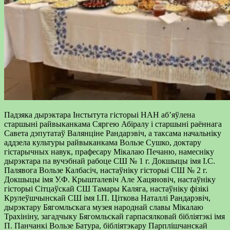
Падзяка дырэктара Інстытута гісторыі НАН аб’яўлена
старшыні райвыканкама Сяргею Абіралу і старшыні раённага
Савета дэпутатаў Валянціне Рандарэвіч, а таксама начальніку
аддзела культуры райвыканкама Вользе Сушко, доктару
гістарычных навук, прафесару Мікалаю Печаню, намесніку
дырэктара па вучэбнай рабоце СШ № 1 г. Докшыцы імя І.С.
Палявога Вользе Калбасіч, настаўніку гісторыі СШ № 2 г.
Докшыцы імя У.Ф. Крышталевіч Але Хацяновіч, настаўніку
гісторыі Сітцаўскай СШ Тамары Каляга, настаўніку фізікі
Крулеўшчынскай СШ імя І.П. Ціткова Наталлі Рандарэвіч,
дырэктару Бягомльскага музея народнай славы Мікалаю
Трахініну, загадчыку Бягомльскай гарпасялковай бібліятэкі імя
П. Панчанкі Вользе Батура, бібліятэкару Парплішчанскай