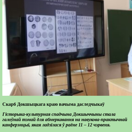
Скарб Докшыцкага краю вачыма даследчыкаў
Гісторыка-культурная спадчына Докшыччыны стала
галоўнай тэмай для абмеркавання на навукова-практычнай
канферэнцыі, якая ладзілася ў раёне 11 – 12 чэрвеня.