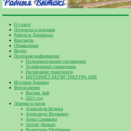
О газете
Подписка и реклама
Работа в Докшицах
Контакты
Объявления
Видео
Полезная информация
Пользовательское соглашение
Телефонный справочник
Расписание транспорта
ИНТЕРНЕТ-РЕГИСТРАТУРА ЦРБ
История Докшиц
Фотогалерея
Вытокі_бай
2021 год
Лирика и проза
Александр Белкин
Александр Янукович
Анна Синякова
Антон Дрокин
Валентина Щербакова