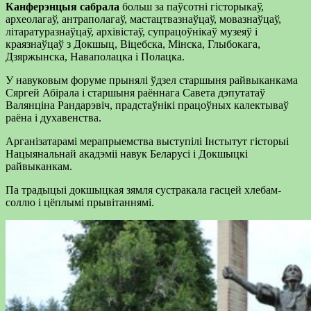
Канферэнцыя сабрала
больш за паўсотні гісторыкаў,
археолагаў, антраполагаў, мастацтвазнаўцаў, мовазнаўцаў,
літаратуразнаўцаў, архівістаў, супрацоўнікаў музеяў і
краязнаўцаў з Докшыц, Віцебска, Мінска, Глыбокага,
Дзяржынска, Наваполацка і Полацка.
У навуковым форуме прынялі ўдзел старшыня райвыканкама
Сяргей Абірала і старшыня раённага Савета дэпутатаў
Валянціна Рандарэвіч, прадстаўнікі працоўных калектываў
раёна і духавенства.
Арганізатарамі мерапрыемства выступілі Інстытут гісторыі
Нацыянальнай акадэміі навук Беларусі і Докшыцкі
райвыканкам.
Па традыцыі докшыцкая зямля сустракала гасцей хлебам-
соллю і цёплымі прывітаннямі.