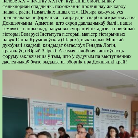
палове ХХ – пачатку ХХІ ст., курганных могільнікаў,
фальклорнай спадчыны, паходжання прозвішчаў жыхароў
нашага раёна і шматлікіх іншых тэм. Шчыра кажучы, уся
прапанаваная інфармацыя – сапраўдны скарб для краязнаўства
Докшыччыны. Адметна, што сярод дакладчыкаў былі і нашы
землякі – напрыклад, навуковы супрацоўнік аддзела навейшай
гісторыі Беларусі Інстытута гісторыі, магістр гістарычных
навук Ганна Крумплеўская (Шарох), выкладчык Мінскай
духоўнай акадэміі, кандыдат багаслоўя Генадзь Логін,
краязнаўца Юрый Згірскі. А самая галоўная каштоўнасць
форуму заключаецца ў тым, што ў будучым па выступленнях
даследчыкаў будзе выдадзены зборнік пра Докшыцкі край!