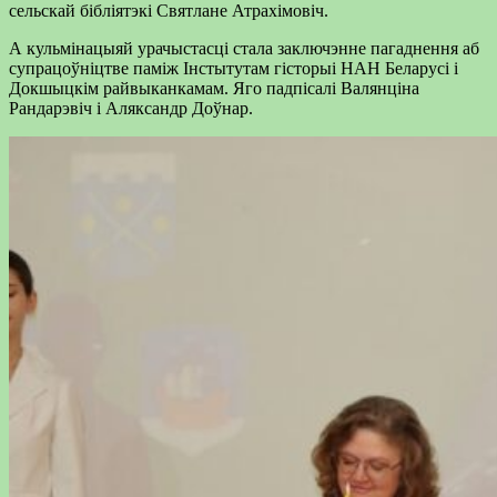
сельскай бібліятэкі Святлане Атрахімовіч.
А кульмінацыяй урачыстасці стала заключэнне пагаднення аб
супрацоўніцтве паміж Інстытутам гісторыі НАН Беларусі i
Докшыцкім райвыканкамам. Яго падпісалі Валянціна
Рандарэвіч i Аляксандр Доўнар.