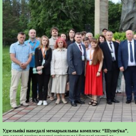
Удзельнікі наведалі мемарыяльны комплекс “Шунеўка”
,