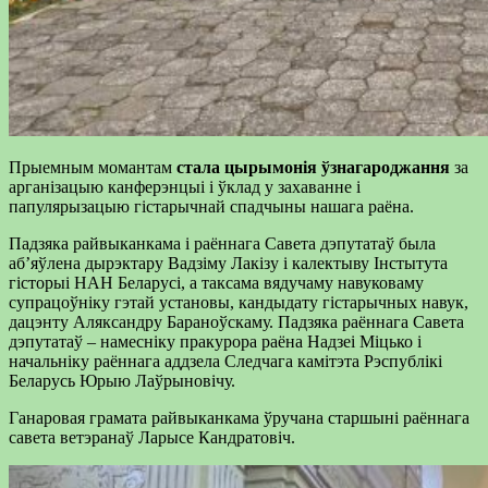
Прыемным момантам
стала цырымонія ўзнагароджання
за
арганізацыю канферэнцыі і ўклад у захаванне i
папулярызацыю гістарычнай спадчыны нашага раёна.
Падзяка райвыканкама і раённага Савета дэпутатаў была
аб’яўлена дырэктару Вадзіму Лакізу i калектыву Iнcтытyтa
гісторыі НАН Беларусі, а таксама вядучаму навуковаму
супрацоўніку гэтай установы, кандыдату гістарычных навук,
дацэнту Аляксандру Бараноўскаму. Падзяка раённага Савета
дэпутатаў – намесніку пракурора раёна Надзеі Міцько і
начальніку раённага аддзела Следчага камітэта Рэспублікі
Беларусь Юрыю Лаўрыновічу.
Ганаровая грамата райвыканкама ўручана старшыні раённага
савета ветэранаў Ларысе Кандратовіч.