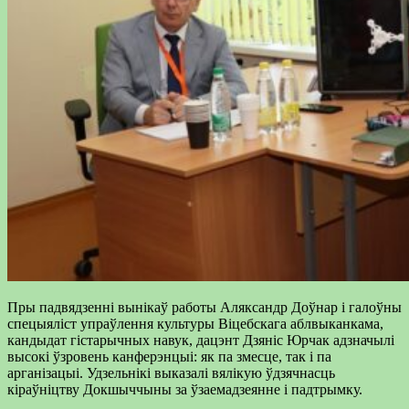
Пры падвядзенні вынікаў работы Аляксандр Доўнар і галоўны
спецыяліст упраўлення культуры Віцебскага аблвыканкама,
кандыдат гістарычных навук, дацэнт Дзяніс Юрчак адзначылі
высокі ўзровень канферэнцыі: як па змесце, так і па
арганізацыі. Удзельнікі выказалі вялікую ўдзячнасць
кіраўніцтву Докшыччыны за ўзаемадзеянне і падтрымку.