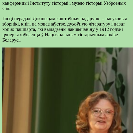
канферэнцыі Інстытуту гісторыі і музею гісторыі Узброеных
Сіл.
Госці перадалі Докшыцам каштоўныя падарункі – навуковыя
зборнікі, кнігі па мовазнаўстве, духоўную літаратуру і нават
копію пашпарта, які выдадзены дакшычаніну ў 1912 годзе і
цяпер захоўваецца ў Нацыянальным гістарычным архіве
Беларусі.