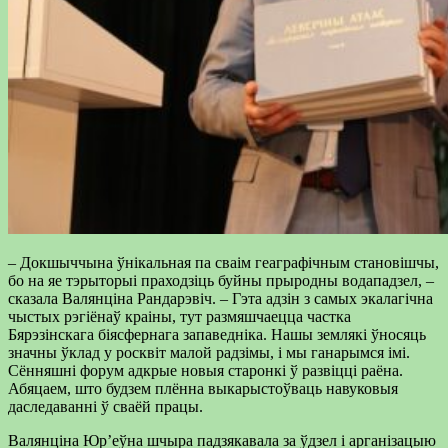
– Докшыччына ўнікальная па сваім геаграфічным становішчы,
бо на яе тэрыторыі праходзіць буйны прыродны водападзел, –
сказала Валянціна Рандарэвіч. – Гэта адзін з самых экалагічна
чыстых рэгіёнаў краіны, тут размяшчаецца частка
Бярэзінскага біясфернага запаведніка. Нашы землякі ўносяць
значны ўклад у росквіт малой радзімы, і мы ганарымся імі.
Сённяшні форум адкрые новыя старонкі ў развіцці раёна.
Абяцаем, што будзем плённа выкарыстоўваць навуковыя
даследаванні ў сваёй працы.
Валянціна Юр’еўна шчыра падзякавала за ўдзел і арганізацыю