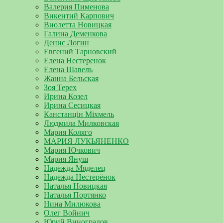
Валерия Пименова
Викентий Карпович
Виолетта Новицкая
Галина Деменкова
Денис Логин
Евгений Тарновский
Елена Нестеренок
Елена Шавель
Жанна Бельская
Зоя Терех
Ирина Козел
Ирина Сесицкая
Канстанцін Міхмель
Людмила Милковская
Мария Коляго
МАРИЯ ЛУКЬЯНЕНКО
Мария Ючкович
Мария Януш
Надежда Мяделец
Надежда Нестерёнок
Наталья Новицкая
Наталья Портянко
Нина Милюкова
Олег Войнич
Юрий Виноградов