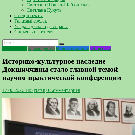
Светлана Шашко-Шаблинская
Светлана Кукуть
Спецпроекты
Галасамі сведак
Улада: ад слова да справы
Сацыяльны аспект
Интересное
Краеведение
Новости района
Общество
Историко-культурное наследие
Докшиччины стало главной темой
научно-практической конференции
17.06.2026
185
Natali
0 Комментариев