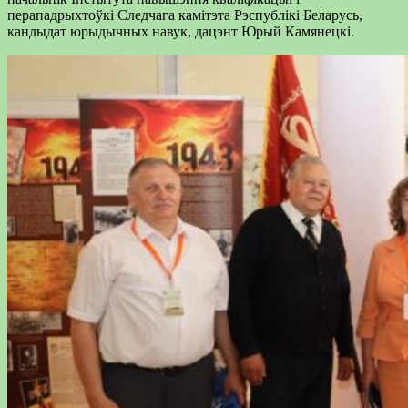
перападрыхтоўкі Следчага камітэта Рэспублікі Беларусь,
кандыдат юрыдычных навук, дацэнт Юрый Камянецкі.