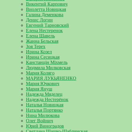
Викентий Карпович
Виолетта Новицкая
Галина Деменкова
Денис Логин
Евгений Тарновский
Елена Нестеренок
Елена Шавель
Жанна Бельская
Зоя Терех
Ирина Козел
Ирина Сесицкая
Канстанцін Міхмель
Людмила Милковская
Мария Коляго
МАРИЯ ЛУКЬЯНЕНКО
Мария Ючкович
Мария Януш
Надежда Мяделец
Надежда Нестерёнок
Наталья Новицкая
Наталья Портянко
Нина Милюкова
Олег Войнич
Юрий Виноградов
Светлана Шашко-Шаблинская