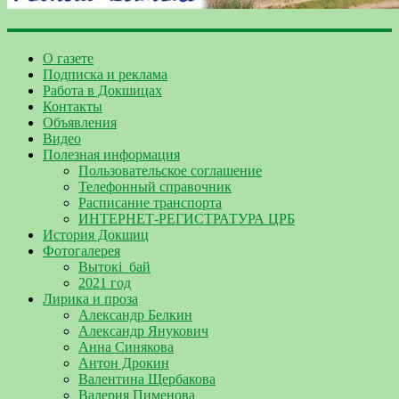
О газете
Подписка и реклама
Работа в Докшицах
Контакты
Объявления
Видео
Полезная информация
Пользовательское соглашение
Телефонный справочник
Расписание транспорта
ИНТЕРНЕТ-РЕГИСТРАТУРА ЦРБ
История Докшиц
Фотогалерея
Вытокі_бай
2021 год
Лирика и проза
Александр Белкин
Александр Янукович
Анна Синякова
Антон Дрокин
Валентина Щербакова
Валерия Пименова