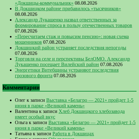
«Докшицы-коммунальник»
08.08.2026
В Докшицком районе прибавилось «тысячников»
08.08.2026
Александр Лукашенко назвал ответственных за
формирование спроса в пользу отечественных товаров
07.08.2026
«Пересчитаем стаж и повысим пенсию»: новая схема
мошенников
07.08.2026
Докшицкий район устраняет последствия непогоды
07.08.2026
Торговля на селе и перспективы БелОМО. Александр
Лукашенко посещает Вилейский район
07.08.2026
Энергетики Витебщины устраняют последствия
грозового фронта
07.08.2026
Комментарии
Олег
к записи
Выставка «Белагро — 2021» пройдет 1-5
июня в парке «Великий камень»
Валентина
к записи
Хлеб Докшицкого хлебозавода
имеет особый вкус
Ольга
к записи
Выставка «Белагро — 2021» пройдет 1-5
июня в парке «Великий камень»
Татьяна
к записи
Работа в Докшицах