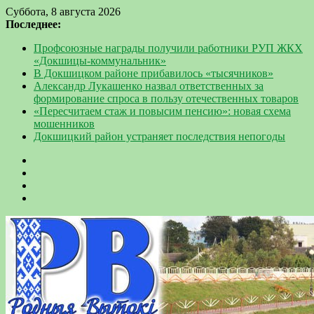
Суббота, 8 августа 2026
Последнее:
Профсоюзные награды получили работники РУП ЖКХ
«Докшицы-коммунальник»
В Докшицком районе прибавилось «тысячников»
Александр Лукашенко назвал ответственных за
формирование спроса в пользу отечественных товаров
«Пересчитаем стаж и повысим пенсию»: новая схема
мошенников
Докшицкий район устраняет последствия непогоды