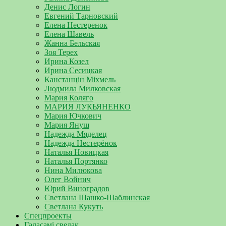
Денис Логин
Евгений Тарновский
Елена Нестеренок
Елена Шавель
Жанна Бельская
Зоя Терех
Ирина Козел
Ирина Сесицкая
Канстанцін Міхмель
Людмила Милковская
Мария Коляго
МАРИЯ ЛУКЬЯНЕНКО
Мария Ючкович
Мария Януш
Надежда Мяделец
Надежда Нестерёнок
Наталья Новицкая
Наталья Портянко
Нина Милюкова
Олег Войнич
Юрий Виноградов
Светлана Шашко-Шаблинская
Светлана Кукуть
Спецпроекты
Галасамі сведак