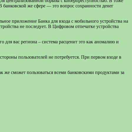
для централизованной борьбы с киберпреступностью. В тоже
 В банковской же сфере — это вопрос сохранности денег
льное приложение Банка для входа с мобильного устройства на
стройства не последует. В Цифровом отпечатке устройства
о для вас региона – система расценит это как аномалию и
тороны пользователей не потребуется. При первом входе в
так же сможет пользоваться всеми банковскими продуктами за