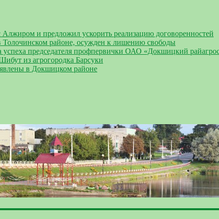
 Алжиром и предложил ускорить реализацию договоренностей
 Толочинском районе, осужден к лишению свободы
а успеха председателя профпервички ОАО «Докшицкий райагро
 Шибут из агрогородка Барсуки
ыявлены в Докшицком районе