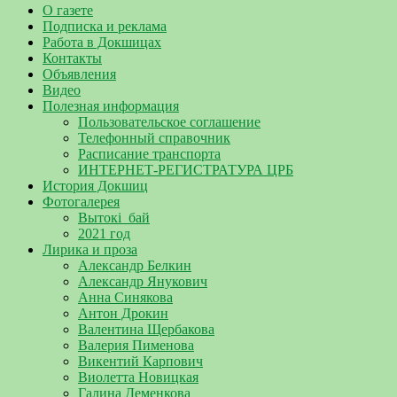
О газете
Подписка и реклама
Работа в Докшицах
Контакты
Объявления
Видео
Полезная информация
Пользовательское соглашение
Телефонный справочник
Расписание транспорта
ИНТЕРНЕТ-РЕГИСТРАТУРА ЦРБ
История Докшиц
Фотогалерея
Вытокі_бай
2021 год
Лирика и проза
Александр Белкин
Александр Янукович
Анна Синякова
Антон Дрокин
Валентина Щербакова
Валерия Пименова
Викентий Карпович
Виолетта Новицкая
Галина Деменкова