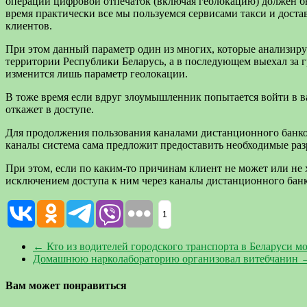
операции цифровой отпечаток (включая геолокацию) должен б
время практически все мы пользуемся сервисами такси и доста
клиентов.
При этом данный параметр один из многих, которые анализиру
территории Республики Беларусь, а в последующем выехал за 
изменится лишь параметр геолокации.
В тоже время если вдруг злоумышленник попытается войти в ва
откажет в доступе.
Для продолжения пользования каналами дистанционного банков
каналы система сама предложит предоставить необходимые раз
При этом, если по каким-то причинам клиент не может или не 
исключением доступа к ним через каналы дистанционного бан
1
←
Кто из водителей городского транспорта в Беларуси 
Домашнюю нарколабораторию организовал витебчанин
Вам может понравиться