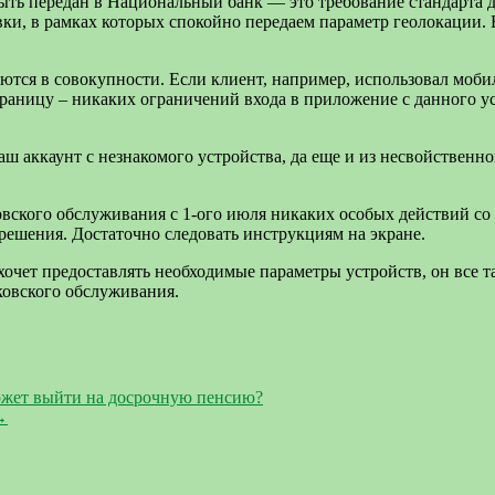
ыть передан в Национальный банк — это требование стандарта 
вки, в рамках которых спокойно передаем параметр геолокации.
ются в совокупности. Если клиент, например, использовал моби
границу – никаких ограничений входа в приложение с данного у
ш аккаунт с незнакомого устройства, да еще и из несвойственног
ского обслуживания с 1-ого июля никаких особых действий со с
решения. Достаточно следовать инструкциям на экране.
хочет предоставлять необходимые параметры устройств, он все 
ковского обслуживания.
может выйти на досрочную пенсию?
→