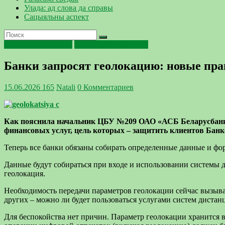
Улада: ад слова да справы
Сацыяльны аспект
Киберпреступность
Фактор безопасности
Банки запросят геолокацию: новые прав
15.06.2026
165
Natali
0 Комментариев
Как пояснила начальник ЦБУ №209 ОАО «АСБ Беларусбанк» 
финансовых услуг, цель которых – защитить клиентов Банк
Теперь все банки обязаны собирать определенные данные и фо
Данные будут собираться при входе и использовании системы 
геолокация.
Необходимость передачи параметров геолокации сейчас вызывае
других – можно ли будет пользоваться услугами систем дистан
Для беспокойства нет причин. Параметр геолокации хранится 