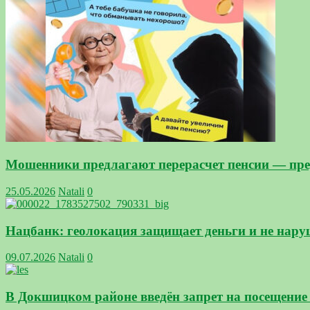
Мошенники предлагают перерасчет пенсии — пре
25.05.2026
Natali
0
Нацбанк: геолокация защищает деньги и не нару
09.07.2026
Natali
0
В Докшицком районе введён запрет на посещение