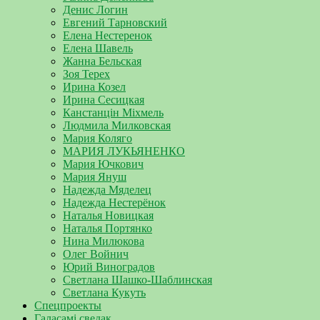
Денис Логин
Евгений Тарновский
Елена Нестеренок
Елена Шавель
Жанна Бельская
Зоя Терех
Ирина Козел
Ирина Сесицкая
Канстанцін Міхмель
Людмила Милковская
Мария Коляго
МАРИЯ ЛУКЬЯНЕНКО
Мария Ючкович
Мария Януш
Надежда Мяделец
Надежда Нестерёнок
Наталья Новицкая
Наталья Портянко
Нина Милюкова
Олег Войнич
Юрий Виноградов
Светлана Шашко-Шаблинская
Светлана Кукуть
Спецпроекты
Галасамі сведак