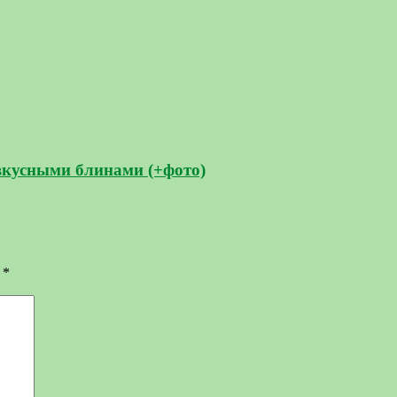
вкусными блинами (+фото)
ы
*