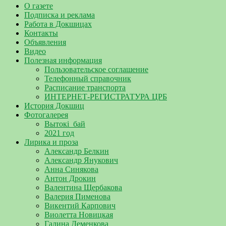
О газете
Подписка и реклама
Работа в Докшицах
Контакты
Объявления
Видео
Полезная информация
Пользовательское соглашение
Телефонный справочник
Расписание транспорта
ИНТЕРНЕТ-РЕГИСТРАТУРА ЦРБ
История Докшиц
Фотогалерея
Вытокі_бай
2021 год
Лирика и проза
Александр Белкин
Александр Янукович
Анна Синякова
Антон Дрокин
Валентина Щербакова
Валерия Пименова
Викентий Карпович
Виолетта Новицкая
Галина Деменкова