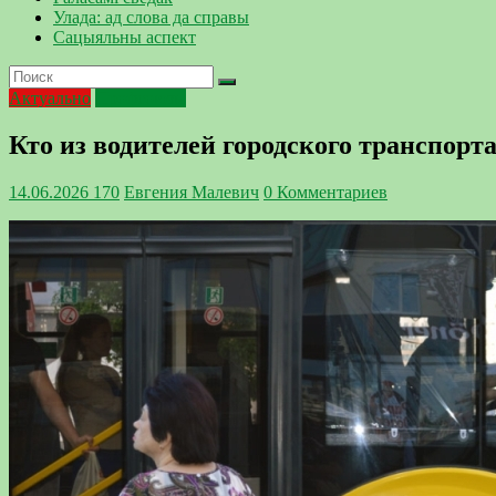
Улада: ад слова да справы
Сацыяльны аспект
Актуально
Профсоюзы
Кто из водителей городского транспорт
14.06.2026
170
Евгения Малевич
0 Комментариев