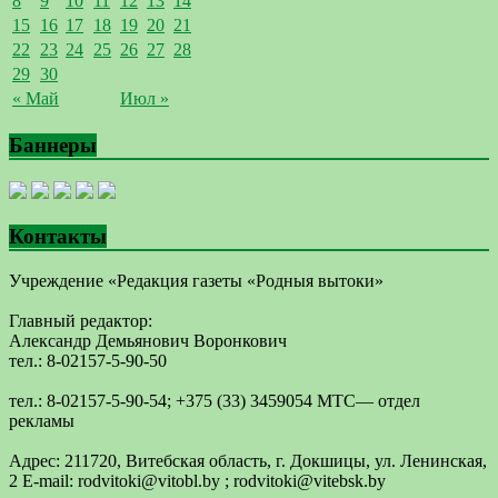
8
9
10
11
12
13
14
15
16
17
18
19
20
21
22
23
24
25
26
27
28
29
30
« Май
Июл »
Баннеры
Контакты
Учреждение «Редакция газеты «Родныя вытоки»
Главный редактор:
Александр Демьянович Воронкович
тел.: 8-02157-5-90-50
тел.: 8-02157-5-90-54; +375 (33) 3459054 МТС— отдел
рекламы
Адрес: 211720, Витебская область, г. Докшицы, ул. Ленинская,
2 E-mail: ​rodvitoki@​​vitobl​.by ; rodvitoki@vitebsk.by