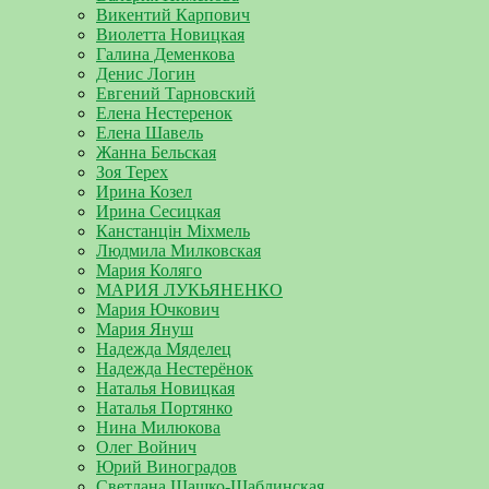
Викентий Карпович
Виолетта Новицкая
Галина Деменкова
Денис Логин
Евгений Тарновский
Елена Нестеренок
Елена Шавель
Жанна Бельская
Зоя Терех
Ирина Козел
Ирина Сесицкая
Канстанцін Міхмель
Людмила Милковская
Мария Коляго
МАРИЯ ЛУКЬЯНЕНКО
Мария Ючкович
Мария Януш
Надежда Мяделец
Надежда Нестерёнок
Наталья Новицкая
Наталья Портянко
Нина Милюкова
Олег Войнич
Юрий Виноградов
Светлана Шашко-Шаблинская