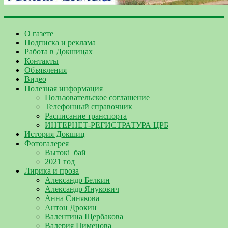
О газете
Подписка и реклама
Работа в Докшицах
Контакты
Объявления
Видео
Полезная информация
Пользовательское соглашение
Телефонный справочник
Расписание транспорта
ИНТЕРНЕТ-РЕГИСТРАТУРА ЦРБ
История Докшиц
Фотогалерея
Вытокі_бай
2021 год
Лирика и проза
Александр Белкин
Александр Янукович
Анна Синякова
Антон Дрокин
Валентина Щербакова
Валерия Пименова