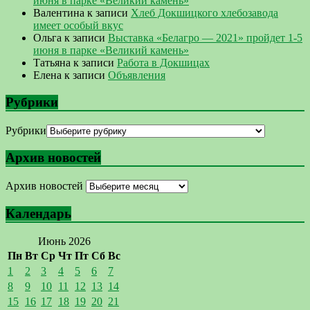
июня в парке «Великий камень»
Валентина
к записи
Хлеб Докшицкого хлебозавода
имеет особый вкус
Ольга
к записи
Выставка «Белагро — 2021» пройдет 1-5
июня в парке «Великий камень»
Татьяна
к записи
Работа в Докшицах
Елена
к записи
Объявления
Рубрики
Рубрики
Архив новостей
Архив новостей
Календарь
Июнь 2026
Пн
Вт
Ср
Чт
Пт
Сб
Вс
1
2
3
4
5
6
7
8
9
10
11
12
13
14
15
16
17
18
19
20
21