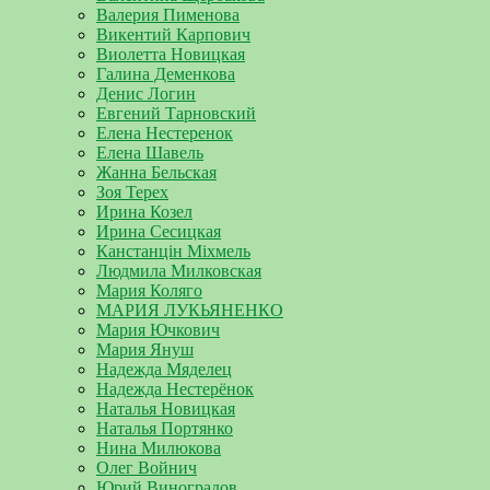
Валерия Пименова
Викентий Карпович
Виолетта Новицкая
Галина Деменкова
Денис Логин
Евгений Тарновский
Елена Нестеренок
Елена Шавель
Жанна Бельская
Зоя Терех
Ирина Козел
Ирина Сесицкая
Канстанцін Міхмель
Людмила Милковская
Мария Коляго
МАРИЯ ЛУКЬЯНЕНКО
Мария Ючкович
Мария Януш
Надежда Мяделец
Надежда Нестерёнок
Наталья Новицкая
Наталья Портянко
Нина Милюкова
Олег Войнич
Юрий Виноградов