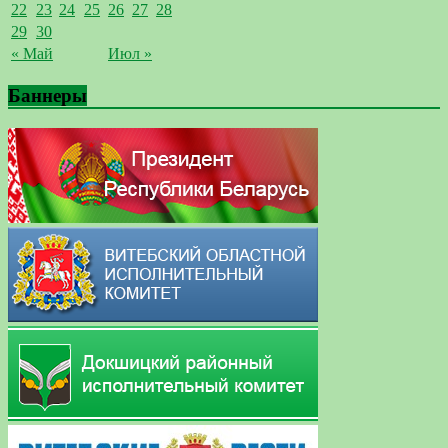
22
23
24
25
26
27
28
29
30
« Май
Июл »
Баннеры