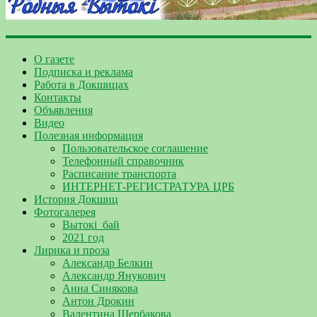
О газете
Подписка и реклама
Работа в Докшицах
Контакты
Объявления
Видео
Полезная информация
Пользовательское соглашение
Телефонный справочник
Расписание транспорта
ИНТЕРНЕТ-РЕГИСТРАТУРА ЦРБ
История Докшиц
Фотогалерея
Вытокі_бай
2021 год
Лирика и проза
Александр Белкин
Александр Янукович
Анна Синякова
Антон Дрокин
Валентина Щербакова