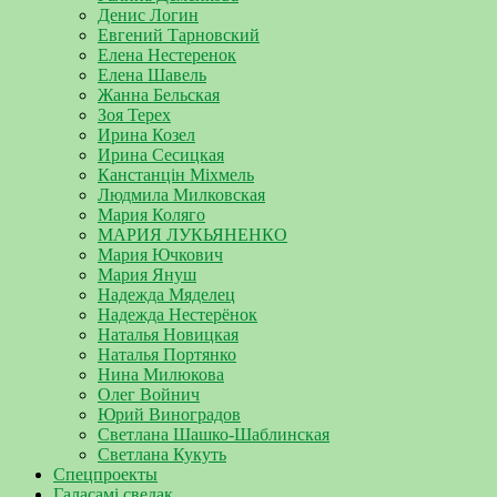
Денис Логин
Евгений Тарновский
Елена Нестеренок
Елена Шавель
Жанна Бельская
Зоя Терех
Ирина Козел
Ирина Сесицкая
Канстанцін Міхмель
Людмила Милковская
Мария Коляго
МАРИЯ ЛУКЬЯНЕНКО
Мария Ючкович
Мария Януш
Надежда Мяделец
Надежда Нестерёнок
Наталья Новицкая
Наталья Портянко
Нина Милюкова
Олег Войнич
Юрий Виноградов
Светлана Шашко-Шаблинская
Светлана Кукуть
Спецпроекты
Галасамі сведак