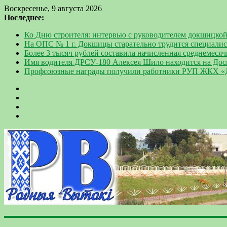
Воскресенье, 9 августа 2026
Последнее:
Ко Дню строителя: интервью с руководителем докшицко
На ОПС № 1 г. Докшицы старательно трудится специали
Более 3 тысяч рублей составила начисленная среднемесяч
Имя водителя ДРСУ-180 Алексея Шило находится на Дос
Профсоюзные награды получили работники РУП ЖКХ 