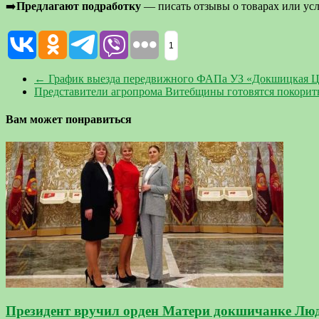
➡️
Предлагают подработку
— писать отзывы о товарах или услу
1
←
График выезда передвижного ФАПа УЗ «Докшицкая ЦРБ
Представители агропрома Витебщины готовятся покорит
Вам может понравиться
Президент вручил орден Матери докшичанке Лю