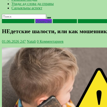
Улада: ад слова да справы
Сацыяльны аспект
Киберпреступность
Общество
Профилактика
Фактор безопасн
НЕдетские шалости, или как мошенник
01.06.2026
247
Natali
0 Комментариев