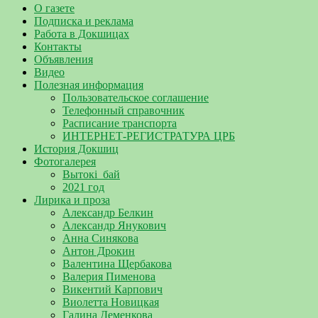
О газете
Подписка и реклама
Работа в Докшицах
Контакты
Объявления
Видео
Полезная информация
Пользовательское соглашение
Телефонный справочник
Расписание транспорта
ИНТЕРНЕТ-РЕГИСТРАТУРА ЦРБ
История Докшиц
Фотогалерея
Вытокі_бай
2021 год
Лирика и проза
Александр Белкин
Александр Янукович
Анна Синякова
Антон Дрокин
Валентина Щербакова
Валерия Пименова
Викентий Карпович
Виолетта Новицкая
Галина Деменкова