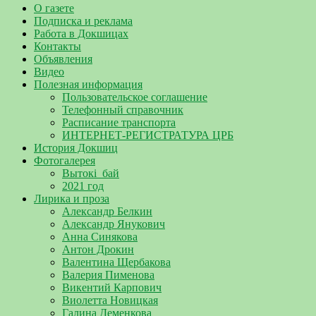
О газете
Подписка и реклама
Работа в Докшицах
Контакты
Объявления
Видео
Полезная информация
Пользовательское соглашение
Телефонный справочник
Расписание транспорта
ИНТЕРНЕТ-РЕГИСТРАТУРА ЦРБ
История Докшиц
Фотогалерея
Вытокі_бай
2021 год
Лирика и проза
Александр Белкин
Александр Янукович
Анна Синякова
Антон Дрокин
Валентина Щербакова
Валерия Пименова
Викентий Карпович
Виолетта Новицкая
Галина Деменкова