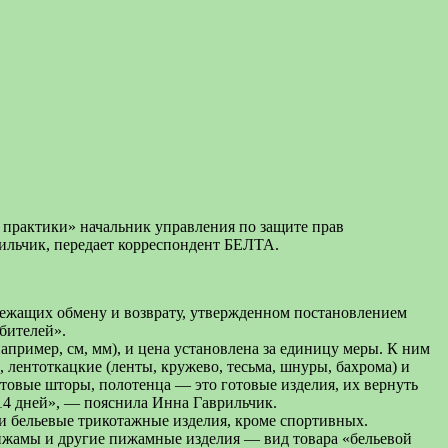
з практики» начальник управления по защите прав
ильчик, передает корреспондент БЕЛТА.
длежащих обмену и возврату, утвержденном постановлением
бителей».
пример, см, мм), и цена установлена за единицу меры. К ним
 лентоткацкие (ленты, кружево, тесьма, шнуры, бахрома) и
отовые шторы, полотенца — это готовые изделия, их вернуть
 14 дней», — пояснила Инна Гаврильчик.
я и бельевые трикотажные изделия, кроме спортивных.
ижамы и другие пижамные изделия — вид товара «бельевой