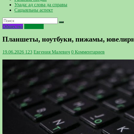
Улада: ад слова да справы
Сацыяльны аспект
Общество
Полезное
Планшеты, ноутбуки, пижамы, ювелирны
19.06.2026
123
Евгения Малевич
0 Комментариев