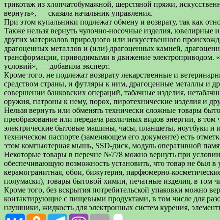
трикотаж из хлопчатобумажной, шерстяной пряжи, искусственн
вернуть», — сказала начальник управления.
При этом купальники подлежат обмену и возврату, так как от
Также нельзя вернуть чулочно-носочные изделия, ювелирные и 
других материалов природного или искусственного происхожде
драгоценных металлов и (или) драгоценных камней, драгоценн
трансформации, приводимыми в движение электроприводом. «Д
условий», — добавила эксперт.
Кроме того, не подлежат возврату лекарственные и ветерина
средством страны, и футляры к ним, драгоценные металлы и 
совершении банковских операций, табачные изделия, нетабачн
оружия, патроны к нему, порох, пиротехнические изделия и дру
Нельзя вернуть или обменять технически сложные товары быто
преобразование или передача различных видов энергии, в том
электрические бытовые машины, часы, планшеты, ноутбуки и ин
техническом паспорте (заменяющем его документе) есть отмет
этом компьютерная мышь, SSD-диск, модуль оперативной памят
Некоторые товары в перечне №778 можно вернуть при условии,
обеспечивающую возможность установить, что товар не был в у
керамогранитная, обои, бижутерия, парфюмерно-косметически
полумаски), товары бытовой химии, печатные изделия, в том 
Кроме того, без вскрытия потребительской упаковки можно ве
контактирующие с пищевыми продуктами, в том числе для разов
наушники, жидкость для электронных систем курения, элемент