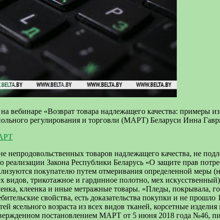
а на вебинаре «Возврат товара надлежащего качества: примеры и
польного регулирования и торговли (МАРТ) Беларуси Инна Гавр
МАРТ
ечне непродовольственных товаров надлежащего качества, не по
о реализации Закона Республики Беларусь «О защите прав потре
ализуются покупателю путем отмеривания определенной меры (на
х видов, трикотажное и гардинное полотно, мех искусственный),
пленка, клеенка и иные метражные товары. «Пледы, покрывала, г
ебительские свойства, есть доказательства покупки и не прошло
тей ясельного возраста из всех видов тканей, корсетные издели
твержденном постановлением МАРТ от 5 июня 2018 года №46, п