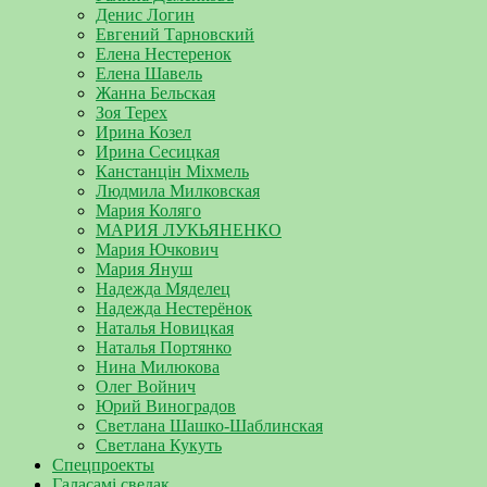
Денис Логин
Евгений Тарновский
Елена Нестеренок
Елена Шавель
Жанна Бельская
Зоя Терех
Ирина Козел
Ирина Сесицкая
Канстанцін Міхмель
Людмила Милковская
Мария Коляго
МАРИЯ ЛУКЬЯНЕНКО
Мария Ючкович
Мария Януш
Надежда Мяделец
Надежда Нестерёнок
Наталья Новицкая
Наталья Портянко
Нина Милюкова
Олег Войнич
Юрий Виноградов
Светлана Шашко-Шаблинская
Светлана Кукуть
Спецпроекты
Галасамі сведак