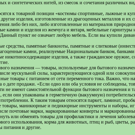
ых и синтетических нитей, из смесок и сочетания различных ви
носятся к товарной позиции «костюмы спортивные, лыжные и ку
другие изделия, изготовленные из драгоценных металлов и их с
ния либо без них, либо изготовленные из материалов природно
ые камни и изделия из жемчуга и янтаря, мебельные гарнитуры 
анный пункт не означает любую мебель. Если вы купили диван 
рные средства, памятные банкноты, памятные и слитковые (инв
драгоценные камни, реализуемые Национальным банком, банкам
ые никотиносодержащие изделия, а также гражданское оружие, с
гие.
вого назначения — товары, используемые для бытового назначе
 числе мускульной силы, характеризующиеся одной или совокуп
ые товары с питанием от сети переменного тока. Важно, что на
ка о дате продажи. «Если одно или оба условия не соблюдены, 
и не имеют самостоятельной функции бытового назначения и та
 если они упакованы в герметичную (вакуумную) потребительск
потреблении. К таким товарам относятся паркет, ламинат, пробк
е товары, маникюрные и педикюрные инструменты и наборы, иг
числе почтовые марки, маркированные конверты и маркированны
рнуть или обменять товары для профилактики и лечения заболев
ого использования, корма для животных, птиц и рыб, цветы, ра
ы питания и другие.