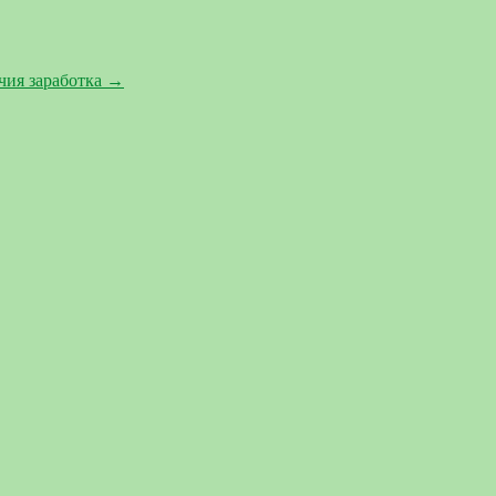
чия заработка
→