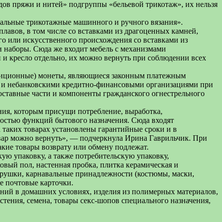
дов пряжи и нитей» подгруппы «бельевой трикотаж», их нельзя
пальные трикотажные машинного и ручного вязания».
плавов, в том числе со вставками из драгоценных камней,
го или искусственного происхождения со вставками из
и наборы. Сюда же входит мебель с механизмами
и кресло отдельно, их можно вернуть при соблюдении всех
естиционные) монеты, являющиеся законным платежным
и и небанковскими кредитно-финансовыми организациями при
оставные части и компоненты гражданского огнестрельного
ния, которым присущи потребление, выработка,
ностью функций бытового назначения. Сюда входят
 таких товарах установлены гарантийные сроки и в
товар можно вернуть», — подчеркнула Ирина Гаврильчик. При
кие товары возврату или обмену подлежат.
ую упаковку, а также потребительскую упаковку,
овый пол, настенная пробка, плитка керамическая и
рушки, карнавальные принадлежности (костюмы, маски,
е почтовые карточки.
аний в домашних условиях, изделия из полимерных материалов,
стения, семена, товары секс-шопов специального назначения,