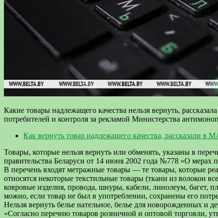
Какие товары надлежащего качества нельзя вернуть, рассказал
потребителей и контроля за рекламой Министерства антимоно
Как вернуть товар надлежащего качества, рассказали в 
Товары, которые нельзя вернуть или обменять, указаны в пер
правительства Беларуси от 14 июня 2002 года №778 «О мерах п
В перечень входят метражные товары — те товары, которые ре
относятся некоторые текстильные товары (ткани из волокон все
ковровые изделия, провода, шнуры, кабели, линолеум, багет, 
можно, если товар не был в употреблении, сохранены его потр
Нельзя вернуть белье нательное, белье для новорожденных и де
«Согласно перечню товаров розничной и оптовой торговли, у