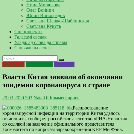
Нина Милюкова
Олег Войнич
Юрий Виноградов
Светлана Шашко-Шаблинская
Светлана Кукуть
Спецпроекты
Галасамі сведак
Улада: ад слова да справы
Сацыяльны аспект
Актуально
Коронавирус
Общество
Власти Китая заявили об окончании
эпидемии коронавируса в стране
29.03.2020
503
Natali
0 Комментариев
Распространение
коронавирусной инфекции на территории Китая удалось
остановить, сообщает российское агентство «РИА-Новости»
со ссылкой на заявление официального представителя
Госкомитета по вопросам здравоохранения КНР Ми Фэна.