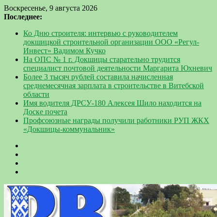
Воскресенье, 9 августа 2026
Последнее:
Ко Дню строителя: интервью с руководителем
докшицкой строительной организации ООО «Регул-
Инвест» Вадимом Кучко
На ОПС № 1 г. Докшицы старательно трудится
специалист почтовой деятельности Маргарита Юхневич
Более 3 тысяч рублей составила начисленная
среднемесячная зарплата в строительстве в Витебской
области
Имя водителя ДРСУ-180 Алексея Шило находится на
Доске почета
Профсоюзные награды получили работники РУП ЖКХ
«Докшицы-коммунальник»