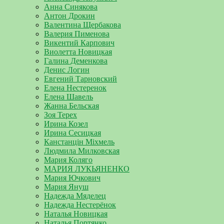
Анна Синякова
Антон Дрокин
Валентина Щербакова
Валерия Пименова
Викентий Карпович
Виолетта Новицкая
Галина Деменкова
Денис Логин
Евгений Тарновский
Елена Нестеренок
Елена Шавель
Жанна Бельская
Зоя Терех
Ирина Козел
Ирина Сесицкая
Канстанцін Міхмель
Людмила Милковская
Мария Коляго
МАРИЯ ЛУКЬЯНЕНКО
Мария Ючкович
Мария Януш
Надежда Мяделец
Надежда Нестерёнок
Наталья Новицкая
Наталья Портянко