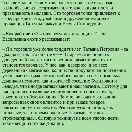
большим количеством товаров, что никак не исключает
разнообразие их ассортимента, а также аккуратность и
правильность выкладки. Это торговая точка привлекает к
себе, прежде всего, улыбками и дружелюбием хозяек –
продавцов Татьяны Гракун и Елены Спиридович.
– Как работается? – интересуемся у женщин. Елена
Васильевна охотно рассказывает:
– Я в торговле уже более тридцати лет, Татьяна Петровна – за
двадцать, так что опыт имеем. Стараемся выполнять
доведенный план, хотя с течением времени делать это
становится сложнее. У нас, как, наверное, и во всех
деревенских магазинах, количество покупателей постепенно
уменьшается. Даже летом особого наплыва нет, поскольку
дачников немного, как и жителей соседних Будиловки и
Залядья, что иногда заглядывают в наш магазин. Поэтому для
нас приоритетом является не количество посетителей, а
качество их обслуживания. За многие годы мы изучили
запросы всех своих клиентов и при заказе товаров
обязательно учитываем их. Рекламируем новинки, как
пищевые, так и промышленные. Заказываем также
стройматериалы, бытовую технику: не всем удобно везти
такие вещи из тех же Докшиц.