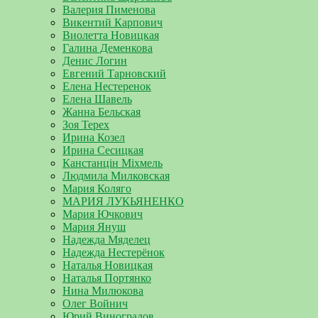
Валерия Пименова
Викентий Карпович
Виолетта Новицкая
Галина Деменкова
Денис Логин
Евгений Тарновский
Елена Нестеренок
Елена Шавель
Жанна Бельская
Зоя Терех
Ирина Козел
Ирина Сесицкая
Канстанцін Міхмель
Людмила Милковская
Мария Коляго
МАРИЯ ЛУКЬЯНЕНКО
Мария Ючкович
Мария Януш
Надежда Мяделец
Надежда Нестерёнок
Наталья Новицкая
Наталья Портянко
Нина Милюкова
Олег Войнич
Юрий Виноградов