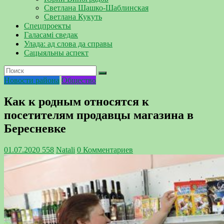
Светлана Шашко-Шаблинская
Светлана Кукуть
Спецпроекты
Галасамі сведак
Улада: ад слова да справы
Сацыяльны аспект
Новости района
Общество
Как к родным относятся к
посетителям продавцы магазина в
Бересневке
01.07.2020
558
Natali
0 Комментариев