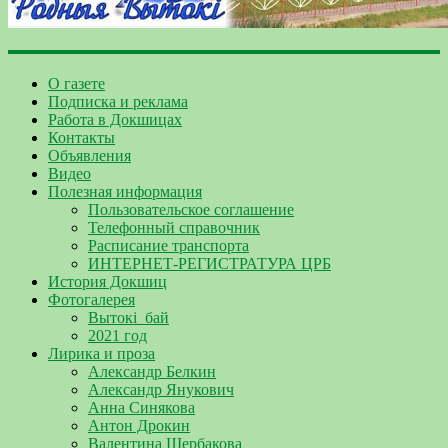
О газете
Подписка и реклама
Работа в Докшицах
Контакты
Объявления
Видео
Полезная информация
Пользовательское соглашение
Телефонный справочник
Расписание транспорта
ИНТЕРНЕТ-РЕГИСТРАТУРА ЦРБ
История Докшиц
Фотогалерея
Вытокі_бай
2021 год
Лирика и проза
Александр Белкин
Александр Янукович
Анна Синякова
Антон Дрокин
Валентина Щербакова