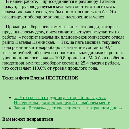
– В нашей работе, – присоединяется к разговору Татьяна
Гракун, – руководствуемся мудрым советом относиться к
людям так, как хочешь, чтобы они относились к тебе. Это
гарантирует обоюдное хорошее настроение и успех.
– Продавцы в бересневском магазине – это люди, которые
преданы своему делу, о чем свидетельствуют результаты их
работы, – говорит начальник планово-экономического отдела
райпо Наталья Каминская. – Так, за пять месяцев текущего
года розничный товарооборот в магазине составил 92,4
тысячи рублей, обеспечена положительная динамика роста к
уровню прошлого года — 100,8 процента. Май был особенно
плодотворным: товарооборот составил 25,4 тысячи рублей,
что составляет 110,6% от уровня прошлого года.
Текст и фото Елены НЕСТЕРЕНОК.
←
Что грозит сотруднику, который пользуется
Интернетом для личных целей на рабочем месте
Завод «Ветразь» дает уверенность в завтрашнем дне
→
Вам может понравиться