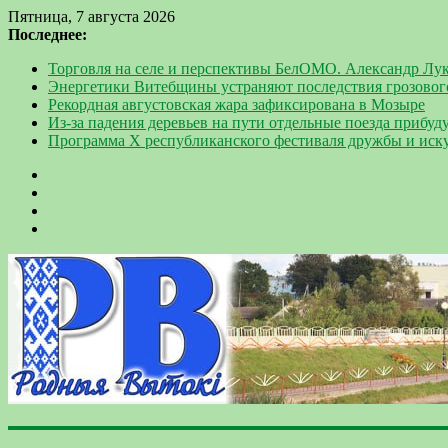
Пятница, 7 августа 2026
Последнее:
Торговля на селе и перспективы БелОМО. Александр Лу
Энергетики Витебщины устраняют последствия грозовог
Рекордная августовская жара зафиксирована в Мозыре
Из-за падения деревьев на пути отдельные поезда прибу
Программа Х республиканского фестиваля дружбы и иск