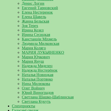
Денис Логин
Евгений Тарновский
Елена Нестеренок
Елена Шавель
Жанна Бельская
Зоя Терех
Ирина Козел
Ирина Сесицкая
Канстанцін Міхмель
Людмила Милковская
Мария Коляго
МАРИЯ ЛУКЬЯНЕНКО
Мария Ючкович
Мария Януш
Надежда Мяделец
Надежда Нестерёнок
Наталья Новицкая
Наталья Портянко
Нина Милюкова
Олег Войнич
Юрий Виноградов
Светлана Шашко-Шаблинская
Светлана Кукуть
Спецпроекты
Галасамі сведак