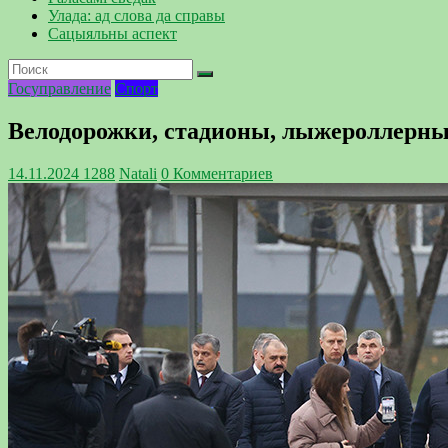
Улада: ад слова да справы
Сацыяльны аспект
Госуправление
Спорт
Велодорожки, стадионы, лыжероллерны
14.11.2024
1288
Natali
0 Комментариев