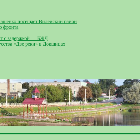
кашенко посещает Вилейский район
о фронта
дут с задержкой — БЖД
усства «Две реки» в Докшицах