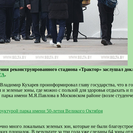
ия реконструированного стадиона «Трактор» заслушал докла
ТА
.
Владимир Кухарев проинформировал главу государства, что в го
 и зеленые зоны, где можно с пользой для здоровья отдыхать и п
, парка имени М.Я.Павлова в Московском районе (возле студенче
руктурой парка имени 50-летия Великого Октября
точно много локальных зеленых зон, которые не были благоустр
аких площадок. В результате за три года уже сделаны 64 зоны о