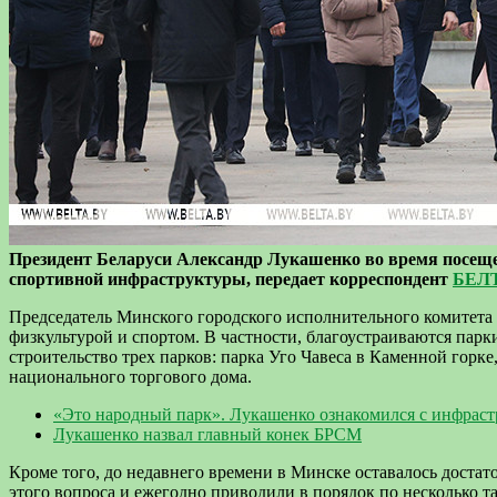
Президент Беларуси Александр Лукашенко во время посещен
спортивной инфраструктуры, передает корреспондент
БЕЛ
Председатель Минского городского исполнительного комитета 
физкультурой и спортом. В частности, благоустраиваются парки
строительство трех парков: парка Уго Чавеса в Каменной горке
национального торгового дома.
«Это народный парк». Лукашенко ознакомился с инфраст
Лукашенко назвал главный конек БРСМ
Кроме того, до недавнего времени в Минске оставалось доста
этого вопроса и ежегодно приводили в порядок по несколько т