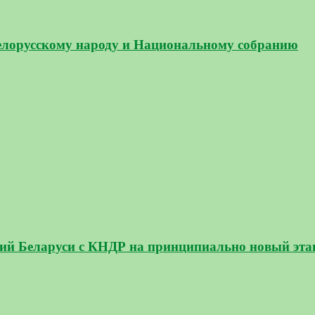
белорусскому народу и Национальному собранию
ний Беларуси с КНДР на принципиально новый эта