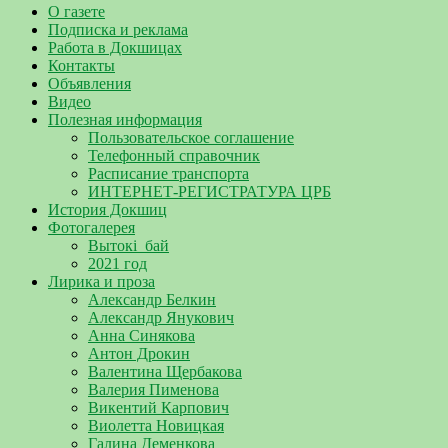
О газете
Подписка и реклама
Работа в Докшицах
Контакты
Объявления
Видео
Полезная информация
Пользовательское соглашение
Телефонный справочник
Расписание транспорта
ИНТЕРНЕТ-РЕГИСТРАТУРА ЦРБ
История Докшиц
Фотогалерея
Вытокі_бай
2021 год
Лирика и проза
Александр Белкин
Александр Янукович
Анна Синякова
Антон Дрокин
Валентина Щербакова
Валерия Пименова
Викентий Карпович
Виолетта Новицкая
Галина Деменкова