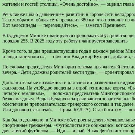
жителей и гостей столицы. «Очень достойно», — оценил глава 
Речь также шла о дальнейшем развитии в городе сети велодоро
Таким образом, общая сеть превысит 380 км, что позволит из 
Вот велосипеды — перемещайтесь», — заметил Президент.
В будущем в Минске планируется продолжать обустройство дво
порядок 255. В 2025 году эту работу планируется завершить.
Кроме того, за два предшествующие года в каждом районе Мин
и люди занимались», — пояснил Владимир Кухарев, добавив, ч
По словам председателя Мингорисполкома, для жителей столиц
вечера. «Дети должны родителей вести туда», — ориентировал 
Дополнительные возможности для занятий различными видами 
скалодром. На ул.Жудро введены в строй теннисные корты. «Б
четыре с земляным», — доложил председатель Мингорисполкома
безвозмездным. Ведь в Беларуси затрачиваются значительные б
обеспечение преподавательско-тренерского состава и так дале
Или договор (заключай. — Прим. БЕЛТА). Стал богатым — вно
Как было доложено, в Минске обустроены девять межшкольных 
спортивные тренажеры. «Футболисты все обижались: вот хокк
для занятий футболом. — Иди — играй. Я как футболист гово