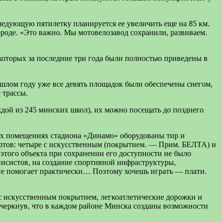
следующую пятилетку планируется ее увеличить еще на 85 км.
ороде. «Это важно. Мы мотовелозавод сохранили, развиваем.
которых за последние три года были полностью приведены в
шлом году уже все девять площадок были обеспечены снегом,
 трассы.
дой из 245 минских школ), их можно посещать до позднего
ых помещениях стадиона «Динамо» оборудованы тир и
кортов: четыре с искусственным (покрытием. — Прим. БЕЛТА) и
этого объекта при сохранении его доступности не было
нисистов, на создание спортивной инфраструктуры,
 не помогает практически… Поэтому хочешь играть — плати.
 с искусственным покрытием, легкоатлетические дорожки и
черкнув, что в каждом районе Минска созданы возможности