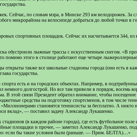
государства.
жек. Сейчас, по словам мэра, в Минске 293 км велодорожек. За 
любого микрорайона на велосипеде добраться до любой точки в г
ровых спортивных площадок. Сейчас их насчитывается 344, из 
ска обустроили лыжные трассы с искусственным снегом. «В про
то помимо этого в столице работают еще четыре лыжероллерные
ы открыты также все школьные стадионы города (они есть в каж
глава государства.
спорта есть и на городских объектах. Например, в подтрибунн
ыл немного долгострой. Но все там привели в порядок, восемь 
. В этой связи Президент обратил внимание, чтобы посещение 
юджетные средства на подготовку спортсменов, в том числе тен
е. «Миллионерами становятся теннисисты за бесплатно. А никто
си вклад», — поставил задачу Александр Лукашенко.
стадионов (в каждом районе города), где есть футбольное поле
ейные площадки и прочее, — заметил Александр Лукашенко, под
рю: если бы такие условия были (раньше. — Прим. БЕЛТА)…»