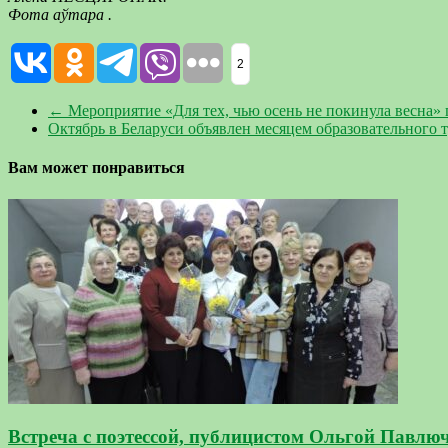
Фота аўтара .
2
←
Мероприятие «Для тех, чью осень не покинула весна»
Октябрь в Беларуси объявлен месяцем образовательного 
Вам может понравиться
Встреча с поэтессой, публицистом Ольгой Павл