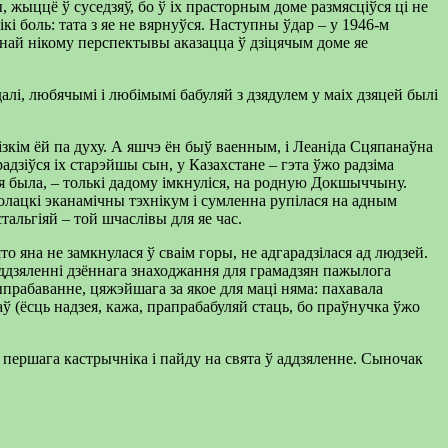
 жыццё ў суседзяў, бо ў іх прасторным доме размясціўся ці не
і боль: тата з яе не вярнуўся. Наступны ўдар – у 1946-м
аданай нікому перспектывы аказацца ў дзіцячым доме яе
далі, любячымі і любімымі бабуляй з дзядулем у маіх дзяцей былі
зкім ёй па духу. А яшчэ ён быў ваенным, і Леаніда Сцяпанаўна
радзіўся іх старэйшы сын, у Казахстане – гэта ўжо радзіма
кая была, – толькі дадому імкнуліся, на родную Докшыччыну.
олацкі эканамічны тэхнікум і сумленна рупілася на адным
тальгіяй – той шчаслівы для яе час.
о яна не замкнулася ў сваім горы, не адгарадзілася ад людзей.
аддзяленні дзённага знаходжання для грамадзян пажылога
ыпрабаванне, цяжэйшага за якое для маці няма: пахавала
аў (ёсць надзея, кажа, прапрабабуляй стаць, бо праўнучка ўжо
к першага кастрычніка і пайду на свята ў аддзяленне. Сыночак