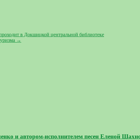
 проходит в Докшицкой центральной библиотеке
туризма
→
юченко и автором-исполнителем песен Еленой Шах