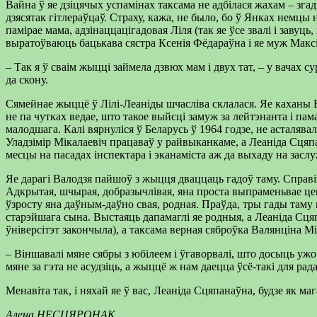
Вайна ў яе дзіцячых успамінах таксама не адбілася жахам – зга
дзясятак гітлераўцаў. Страху, кажа, не было, бо ў Янках немцы
памірае мама, адзінаццацігадовая Ліля (так яе ўсе звалі і заву
выратоўваюць бацькава сястра Ксенія Фёдараўна і яе муж Максі
– Так я ў сваім жыцці займела дзвюх мам і двух тат, – у вачах 
да скону.
Сямейнае жыццё ў Лілі-Леаніды шчасліва склалася. Яе каханы В
не па чутках ведае, што такое выйсці замуж за лейтэнанта і пам
малодшага. Калі вярнуліся ў Беларусь ў 1964 годзе, не асталяв
Уладзімір Мікалаевіч працаваў у райвыканкаме, а Леаніда Сцяп
месцы на пасадах інспектара і эканаміста аж да выхаду на заслу
Яе дарагі Валодзя пайшоў з жыцця дваццаць гадоў таму. Справіц
Адкрытая, шчырая, добразычлівая, яна проста выпраменьвае цеп
ўзросту яна даўным-даўно свая, родная. Праўда, тры гады таму
старэйшага сына. Выстаяць дапамаглі яе родныя, а Леаніда Сцяп
ўніверсітэт закончыла), а таксама верная сяброўка Валянціна М
– Віншавалі мяне сябры з юбілеем і ўгаворвалі, што досыць ужо
мяне за гэта не асудзіць, а жыццё ж нам даецца ўсё-такі для рад
Менавіта так, і няхай яе ў вас, Леаніда Сцяпанаўна, будзе як ма
Алена НЕСЦЯРОНАК.