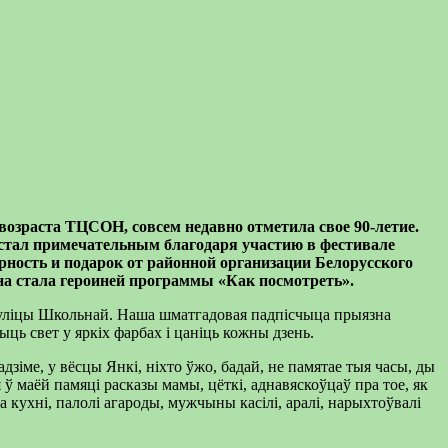
 возраста ТЦСОН, совсем
недавно
отметила
свое
90-летие.
 стал примечательным
благодаря участию
в фестивале
рность и подарок от районной организации Белорусского
на
стала
героиней
программы «К
ак посмотреть».
 вуліцы Школьнай. Наша шматгадовая падпісчыца прыязна
ць свет у яркіх фарбах і цаніць кожны дзень.
зіме, у вёсцы Янкі, ніхто ўжо, бадай, не памятае тыя часы, ды
я ў маёй памяці расказы мамы, цёткі, аднавяскоўцаў пра тое, як
а кухні, палолі агароды, мужчыны касілі, аралі, нарыхтоўвалі