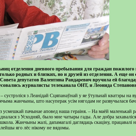
ельниц отделения дневного пребывания для граждан пожилого
 только родных и близких, но и друзей из отделения.
А еще он
 Совета депутатов Валентина Рандаревич вручила ей благода
есовались
журналисты
телеканала
ОНТ
, и Леонида
Степанов
 – сустрэліся з Леанідай Сцяпанаўнай у яе ўтульнай кватэры на
плячыма жанчыны, што насуперак усім нягодам не развучылася бачы
з усмешкай пачынае аповед наша гераіня. – На маёй маленькай рад
б’ядналася з Усходняй, было мне чатыры гады. Але добра захаваліс
 школа. Жанчыны жалі, дапамагалі даглядаць скаціну, працавалі н
алейшы яго лёс нікому не вядомы.