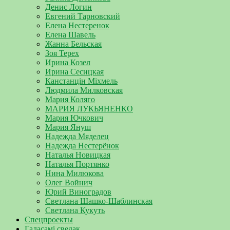
Денис Логин
Евгений Тарновский
Елена Нестеренок
Елена Шавель
Жанна Бельская
Зоя Терех
Ирина Козел
Ирина Сесицкая
Канстанцін Міхмель
Людмила Милковская
Мария Коляго
МАРИЯ ЛУКЬЯНЕНКО
Мария Ючкович
Мария Януш
Надежда Мяделец
Надежда Нестерёнок
Наталья Новицкая
Наталья Портянко
Нина Милюкова
Олег Войнич
Юрий Виноградов
Светлана Шашко-Шаблинская
Светлана Кукуть
Спецпроекты
Галасамі сведак