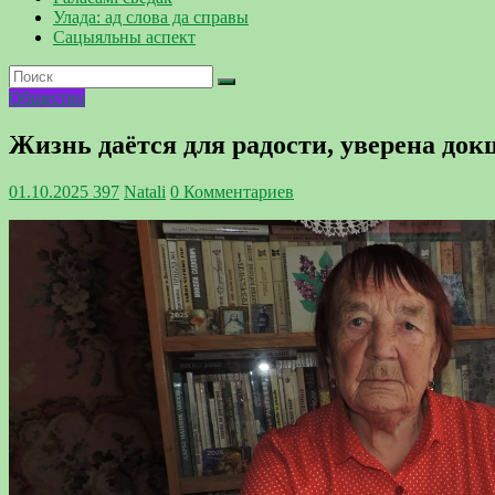
Улада: ад слова да справы
Сацыяльны аспект
Общество
Жизнь даётся для радости, уверена до
01.10.2025
397
Natali
0 Комментариев