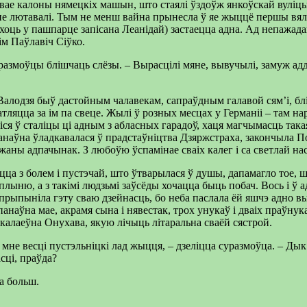
двае калоны нямецкіх машын, што стаялі ўздоўж янкоўскай вуліцы,
 не лютавалі. Тым не менш вайна прынесла ў яе жыццё першы вялік
ць, хоць у пашпарце запісана Леанідай) застаецца адна. Ад непаж
м Паўлавіч Сіўко.
суразмоўцы блішчаць слёзы. – Вырасцілі мяне, вывучылі, замуж ад
алодзя быў дастойным чалавекам, сапраўдным галавой сям’і, блі
атляцца за ім па свеце. Жылі ў розных месцах у Германіі – там на
аліся ў сталіцы ці адным з абласных гарадоў, хаця магчымасць та
анаўна ўладкавалася ў прадстаўніцтва Дзяржстраха, закончыла П
жаны адпачынак. З любоўю ўспамінае сваіх калег і са светлай нас
ца з болем і пустэчай, што ўтварылася ў душы, дапамагло тое, шт
лыню, а з такімі людзьмі заўсёды хочацца быць побач. Вось і ў 
 прыпыніла гэту сваю дзейнасць, бо неба паслала ёй яшчэ адно в
анаўна мае, акрамя сына і нявестак, трох унукаў і дваіх праўнук
ікалаеўна Онухава, якую лічыць літаральна сваёй сястрой.
 мне весці пустэльніцкі лад жыцця, – дзеліцца суразмоўца. – Ды
асці, праўда?
га больш.