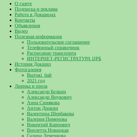
О газете
Подписка и реклама
Работа в Докшицах
Контакты
Объявления
Видео
Полезная информация
Пользовательское соглашение
Телефонный справочник
Расписание транспорта
ИНТЕРНЕТ-РЕГИСТРАТУРА ЦРБ
История Докшиц
Фотогалерея
Вытокі_бай
2021 год
Лирика и проза
Александр Белкин
Александр Янукович
Анна Синякова
Антон Дрокин
Валентина Щербакова
Валерия Пименова
Викентий Карпович
Виолетта Новицкая
Галина Деменкова