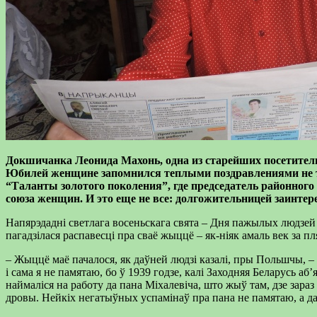
Докшичанка
Леонида
Махонь
, одна из старейших посетит
Юбилей
женщине
запомнился
теплыми
поздравлениями
не
“Таланты золотого поколения”, где председатель районного
союза женщин.
И это еще не все: долгожительницей
заинтер
Напярэдадні светлага восеньскага свята – Дня пажылых людзей
пагадзілася распавесці пра сваё жыццё – як-ніяк амаль век за 
– Жыццё маё пачалося, як даўней людзі казалі, пры Польшчы, – 
і сама я не памятаю, бо ў 1939 годзе, калі Заходняя Беларусь а
наймаліся на работу да пана Міхалевіча, што жыў там, дзе зараз
дровы. Нейкіх негатыўных успамінаў пра пана не памятаю, а д