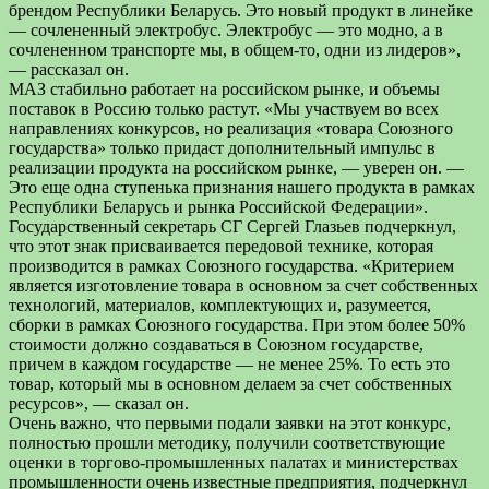
брендом Республики Беларусь. Это новый продукт в линейке
— сочлененный электробус. Электробус — это модно, а в
сочлененном транспорте мы, в общем-то, одни из лидеров»,
— рассказал он.
МАЗ стабильно работает на российском рынке, и объемы
поставок в Россию только растут. «Мы участвуем во всех
направлениях конкурсов, но реализация «товара Союзного
государства» только придаст дополнительный импульс в
реализации продукта на российском рынке, — уверен он. —
Это еще одна ступенька признания нашего продукта в рамках
Республики Беларусь и рынка Российской Федерации».
Государственный секретарь СГ Сергей Глазьев подчеркнул,
что этот знак присваивается передовой технике, которая
производится в рамках Союзного государства. «Критерием
является изготовление товара в основном за счет собственных
технологий, материалов, комплектующих и, разумеется,
сборки в рамках Союзного государства. При этом более 50%
стоимости должно создаваться в Союзном государстве,
причем в каждом государстве — не менее 25%. То есть это
товар, который мы в основном делаем за счет собственных
ресурсов», — сказал он.
Очень важно, что первыми подали заявки на этот конкурс,
полностью прошли методику, получили соответствующие
оценки в торгово-промышленных палатах и министерствах
промышленности очень известные предприятия, подчеркнул