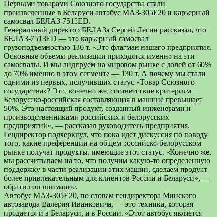
Первыми товарами Союзного государства стали
произведенные в Беларуси автобус МАЗ-305Е20 и карьерный
самосвал БЕЛАЗ-7513ED.
Генеральный директор БЕЛАЗа Сергей Лесин рассказал, что
БЕЛАЗ-7513ED — это карьерный самосвал
грузоподъемностью 136 т. «Это флагман нашего предприятия.
Основные объемы реализации приходятся именно на эти
самосвалы. И мы лидируем на мировом рынке с долей от 60%
до 70% именно в этом сегменте — 130 т. А почему мы стали
одними из первых, получивших статус «Товар Союзного
государства»? Это, конечно же, соответствие критериям.
Белорусско-российская составляющая в машине превышает
50%. Это настоящий продукт, созданный инженерами и
производственниками российских и белорусских
предприятий», — рассказал руководитель предприятия.
Гендиректор подчеркнул, что пока идет дискуссия по поводу
того, какие преференции на общем российско-белорусском
рынке получат продукты, имеющие этот статус. «Конечно же,
мы рассчитываем на то, что получим какую-то определенную
поддержку в части реализации этих машин, сделаем продукт
более привлекательным для клиентов России и Беларуси», —
обратил он внимание.
Автобус МАЗ-305Е20, по словам гендиректора Минского
автозавода Валерия Иванковича, — это техника, которая
продается и в Беларуси, и в России. «Этот автобус является