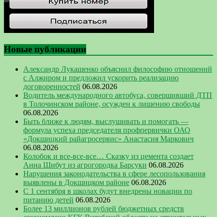
Новые публикации
Александр Лукашенко объяснил философию отношений
с Алжиром и предложил ускорить реализацию
договоренностей
06.08.2026
Водитель международного автобуса, совершивший ДТП
в Толочинском районе, осужден к лишению свободы
06.08.2026
Быть ближе к людям, выслушивать и помогать —
формула успеха председателя профпервички ОАО
«Докшицкий райагросервис» Анастасия Маркович
06.08.2026
Колобок и все-все-все… Сказку из цемента создает
Анна Шибут из агрогородка Барсуки
06.08.2026
Нарушения законодательства в сфере лесопользования
выявлены в Докшицком районе
06.08.2026
С 1 сентября в школах будут внедрены новации по
питанию детей
06.08.2026
Более 13 миллионов рублей бюджетных средств