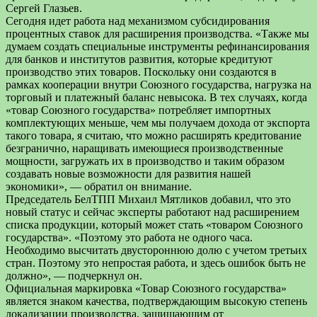
Сергей Глазьев.
Сегодня идет работа над механизмом субсидирования
процентных ставок для расширения производства. «Также мы
думаем создать специальные инструменты рефинансирования
для банков и институтов развития, которые кредитуют
производство этих товаров. Поскольку они создаются в
рамках кооперации внутри Союзного государства, нагрузка на
торговый и платежный баланс невысока. В тех случаях, когда
«товар Союзного государства» потребляет импортных
комплектующих меньше, чем мы получаем дохода от экспорта
такого товара, я считаю, что можно расширять кредитование
безгранично, наращивать имеющиеся производственные
мощности, загружать их в производство и таким образом
создавать новые возможности для развития нашей
экономики», — обратил он внимание.
Председатель БелТПП Михаил Мятликов добавил, что это
новый статус и сейчас эксперты работают над расширением
списка продукции, который может стать «товаром Союзного
государства». «Поэтому это работа не одного часа.
Необходимо высчитать двустороннюю долю с учетом третьих
стран. Поэтому это непростая работа, и здесь ошибок быть не
должно», — подчеркнул он.
Официальная маркировка «Товар Союзного государства»
является знаком качества, подтверждающим высокую степень
локализации производства, защищающим от