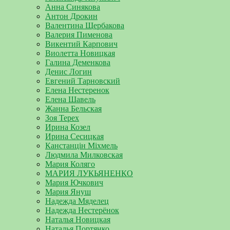
Анна Синякова
Антон Дрокин
Валентина Щербакова
Валерия Пименова
Викентий Карпович
Виолетта Новицкая
Галина Деменкова
Денис Логин
Евгений Тарновский
Елена Нестеренок
Елена Шавель
Жанна Бельская
Зоя Терех
Ирина Козел
Ирина Сесицкая
Канстанцін Міхмель
Людмила Милковская
Мария Коляго
МАРИЯ ЛУКЬЯНЕНКО
Мария Ючкович
Мария Януш
Надежда Мяделец
Надежда Нестерёнок
Наталья Новицкая
Наталья Портянко