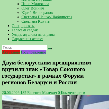
Нина Милюкова
Олег Войнич
Юрий Виноградов
Светлана Шашко-Шаблинская
Светлана Кукуть
Спецпроекты
Галасамі сведак
Улада: ад слова да справы
Сацыяльны аспект
Актуально
Госуправление
Двум белорусским предприятиям
вручили знак «Товар Союзного
государства» в рамках Форума
регионов Беларуси и России
26.06.2026
135
Евгения Малевич
0 Комментариев