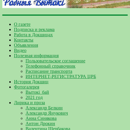
О газете
Подписка и реклама
Работа в Докшицах
Контакты
Объявления
Видео
Полезная информация
Пользовательское соглашение
Телефонный справочник
Расписание транспорта
ИНТЕРНЕТ-РЕГИСТРАТУРА ЦРБ
История Докшиц
Фотогалерея
Вытокі_бай
2021 год
Лирика и проза
Александр Белкин
Александр Янукович
Анна Синякова
Антон Дрокин
Валентина Щербакова