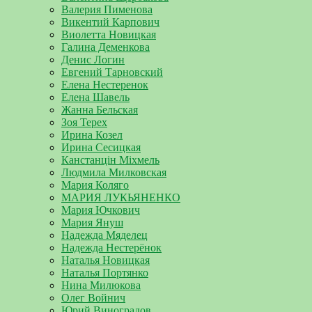
Валерия Пименова
Викентий Карпович
Виолетта Новицкая
Галина Деменкова
Денис Логин
Евгений Тарновский
Елена Нестеренок
Елена Шавель
Жанна Бельская
Зоя Терех
Ирина Козел
Ирина Сесицкая
Канстанцін Міхмель
Людмила Милковская
Мария Коляго
МАРИЯ ЛУКЬЯНЕНКО
Мария Ючкович
Мария Януш
Надежда Мяделец
Надежда Нестерёнок
Наталья Новицкая
Наталья Портянко
Нина Милюкова
Олег Войнич
Юрий Виноградов