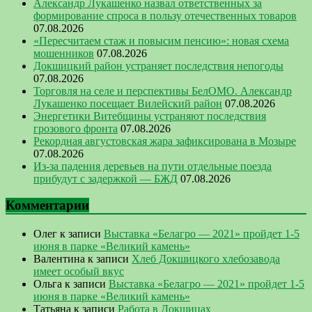
Александр Лукашенко назвал ответственных за
формирование спроса в пользу отечественных товаров
07.08.2026
«Пересчитаем стаж и повысим пенсию»: новая схема
мошенников
07.08.2026
Докшицкий район устраняет последствия непогоды
07.08.2026
Торговля на селе и перспективы БелОМО. Александр
Лукашенко посещает Вилейский район
07.08.2026
Энергетики Витебщины устраняют последствия
грозового фронта
07.08.2026
Рекордная августовская жара зафиксирована в Мозыре
07.08.2026
Из-за падения деревьев на пути отдельные поезда
прибудут с задержкой — БЖД
07.08.2026
Комментарии
Олег
к записи
Выставка «Белагро — 2021» пройдет 1-5
июня в парке «Великий камень»
Валентина
к записи
Хлеб Докшицкого хлебозавода
имеет особый вкус
Ольга
к записи
Выставка «Белагро — 2021» пройдет 1-5
июня в парке «Великий камень»
Татьяна
к записи
Работа в Докшицах