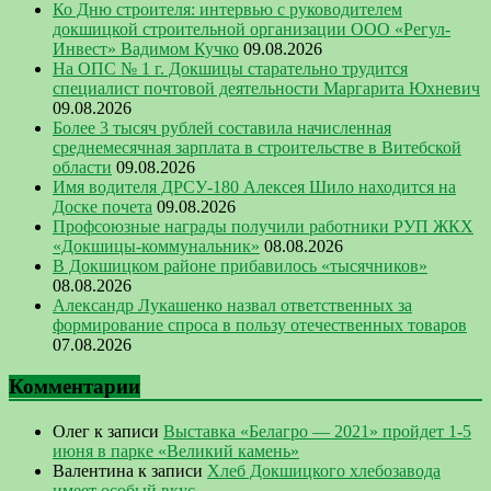
Ко Дню строителя: интервью с руководителем
докшицкой строительной организации ООО «Регул-
Инвест» Вадимом Кучко
09.08.2026
На ОПС № 1 г. Докшицы старательно трудится
специалист почтовой деятельности Маргарита Юхневич
09.08.2026
Более 3 тысяч рублей составила начисленная
среднемесячная зарплата в строительстве в Витебской
области
09.08.2026
Имя водителя ДРСУ-180 Алексея Шило находится на
Доске почета
09.08.2026
Профсоюзные награды получили работники РУП ЖКХ
«Докшицы-коммунальник»
08.08.2026
В Докшицком районе прибавилось «тысячников»
08.08.2026
Александр Лукашенко назвал ответственных за
формирование спроса в пользу отечественных товаров
07.08.2026
Комментарии
Олег
к записи
Выставка «Белагро — 2021» пройдет 1-5
июня в парке «Великий камень»
Валентина
к записи
Хлеб Докшицкого хлебозавода
имеет особый вкус