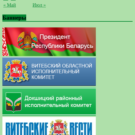
« Май
Июл »
Баннеры