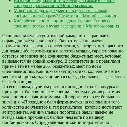
На какие специальности в Беларуси самые высокие
конкурсы, рассказали в Минобразования
Можно ли подать документы в вуз на несколько
специальностей сразу? Ответили в Минобразования
Кибербезопасность, прикладная физика. О новых
специальностях в вузах рассказали в Минобразования
Основная задача вступительной кампании — равные и
справедливые условия. «У ребят, которые не имеют
возможности льготного поступления, у которых нет красного
диплома либо сертификата о золотой медали, гарантированно
остается определенное количество бюджетных мест, которые
выделяются на общий конкурс. В соответствии с правилами
приема это не менее 20% бюджетных мест по всем
специальностям. Как показывает практика, количество этих
мест на общий конкурс остается гораздо больше», — рассказал
Сергей Пищов.
По его словам, с учетом роста в последние годы конкурса и
проходных баллов по всем специальностям в университетах
такое понятие, как минимальный порог, не играет большого
значения. «Проходной балл формируется на основании того
количества документов и тех результатов, которые достигают
абитуриенты. Минимальные пороговые баллы далеко не
всегда выше проходных баллов, чем есть по нашему
постановлению. Определенный нижний порог есть по