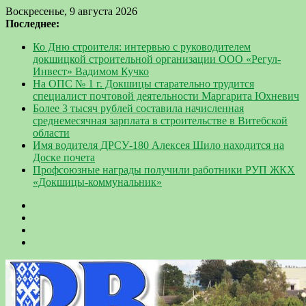
Воскресенье, 9 августа 2026
Последнее:
Ко Дню строителя: интервью с руководителем
докшицкой строительной организации ООО «Регул-
Инвест» Вадимом Кучко
На ОПС № 1 г. Докшицы старательно трудится
специалист почтовой деятельности Маргарита Юхневич
Более 3 тысяч рублей составила начисленная
среднемесячная зарплата в строительстве в Витебской
области
Имя водителя ДРСУ-180 Алексея Шило находится на
Доске почета
Профсоюзные награды получили работники РУП ЖКХ
«Докшицы-коммунальник»