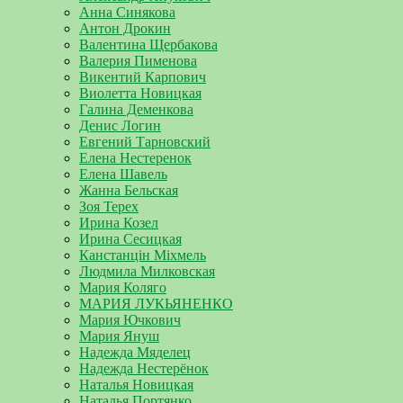
Анна Синякова
Антон Дрокин
Валентина Щербакова
Валерия Пименова
Викентий Карпович
Виолетта Новицкая
Галина Деменкова
Денис Логин
Евгений Тарновский
Елена Нестеренок
Елена Шавель
Жанна Бельская
Зоя Терех
Ирина Козел
Ирина Сесицкая
Канстанцін Міхмель
Людмила Милковская
Мария Коляго
МАРИЯ ЛУКЬЯНЕНКО
Мария Ючкович
Мария Януш
Надежда Мяделец
Надежда Нестерёнок
Наталья Новицкая
Наталья Портянко