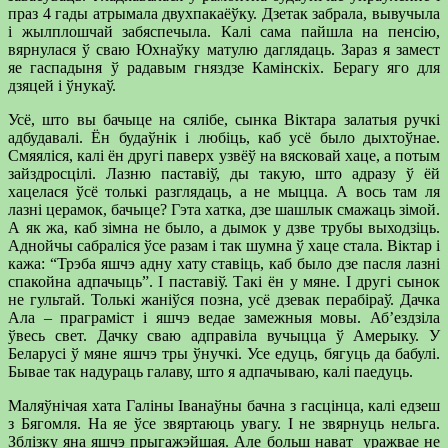
праз 4 гады атрымала двухпакаёўку. Дзетак забрала, вывучыла
і жылплошчай забяспечыла. Калі сама пайшла на пенсію,
вярнулася ў сваю Юхнаўку матулю даглядаць. Зараз я замест
яе гаспадыня ў радавым гняздзе Камінскіх. Берагу яго для
дзяцей і ўнукаў.
Усё, што вы бачыце на сялібе, сынка Віктара залатыя ручкі
адбудавалі. Ён будаўнік і любіць, каб усё было дыхтоўнае.
Смяяліся, калі ён другі паверх узвёў на вясковай хаце, а потым
зайздросцілі. Лазню паставіў, ды такую, што адразу ў ёй
хацелася ўсё толькі разглядаць, а не мыцца. А вось там ля
лазні церамок, бачыце? Гэта хатка, дзе шашлык смажаць зімой.
А як жа, каб зімна не было, а дымок у дзве трубы выходзіць.
Аднойчы сабраліся ўсе разам і так шумна ў хаце стала. Віктар і
кажа: “Трэба яшчэ адну хату ставіць, каб было дзе пасля лазні
спакойна адпачыць”. І паставіў. Такі ён у мяне. І другі сынок
не гультай. Толькі жаніўся позна, усё дзевак перабіраў. Дачка
Ала – праграміст і яшчэ ведае замежныя мовы. Аб’ездзіла
ўвесь свет. Дачку сваю адправіла вучыцца ў Амерыку. У
Беларусі ў мяне яшчэ тры ўнучкі. Усе едуць, бягуць да бабулі.
Бывае так надураць галаву, што я адпачываю, калі паедуць.
Маляўнічая хата Галіны Іванаўны бачна з гасцінца, калі едзеш
з Бягомля. На яе ўсе звяртаюць увагу. І не звярнуць нельга.
Зблізку яна яшчэ прыгажэйшая. Але больш нават уражвае не