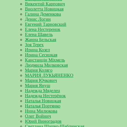
Викентий Карпович
Виолетта Новицкая
Галина Деменкова
Денис Логин
Евгений Тарновский
Елена Нестеренок
Елена Шавель
Жанна Бельская
Зоя Терех
Ирина Козел
Ирина Сесицкая
Канстанцін Міхмель
Людмила Милковская
Мария Коляго
МАРИЯ ЛУКЬЯНЕНКО
Мария Ючкович
Мария Януш
Надежда Мяделец
Надежда Нестерёнок
Наталья Новицкая
Наталья Портянко
Нина Милюкова
Олег Войнич
Юрий Виноградов
Светлана Шашко-Шаблинская