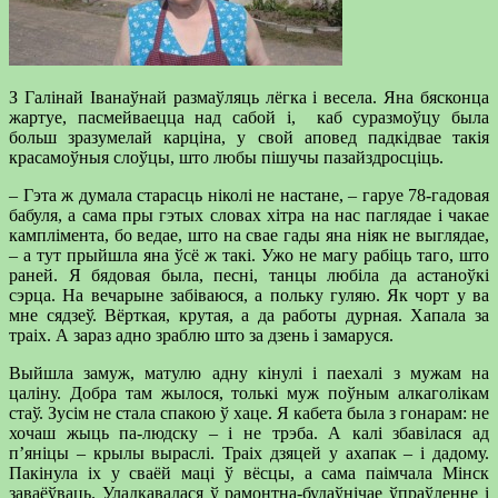
З Галінай Іванаўнай размаўляць лёгка і весела. Яна бясконца
жартуе, пасмейваецца над сабой і, каб суразмоўцу была
больш зразумелай карціна, у свой аповед падкідвае такія
красамоўныя слоўцы, што любы пішучы пазайздросціць.
– Гэта ж думала старасць ніколі не настане, – гаруе 78-гадовая
бабуля, а сама пры гэтых словах хітра на нас паглядае і чакае
камплімента, бо ведае, што на свае гады яна ніяк не выглядае,
– а тут прыйшла яна ўсё ж такі. Ужо не магу рабіць таго, што
раней. Я бядовая была, песні, танцы любіла да астаноўкі
сэрца. На вечарыне забіваюся, а польку гуляю. Як чорт у ва
мне сядзеў. Вёрткая, крутая, а да работы дурная. Хапала за
траіх. А зараз адно зраблю што за дзень і замаруся.
Выйшла замуж, матулю адну кінулі і паехалі з мужам на
цаліну. Добра там жылося, толькі муж поўным алкаголікам
стаў. Зусім не стала спакою ў хаце. Я кабета была з гонарам: не
хочаш жыць па-людску – і не трэба. А калі збавілася ад
п’яніцы – крылы выраслі. Траіх дзяцей у ахапак – і дадому.
Пакінула іх у сваёй маці ў вёсцы, а сама паімчала Мінск
заваёўваць. Уладкавалася ў рамонтна-будаўнічае ўпраўленне і