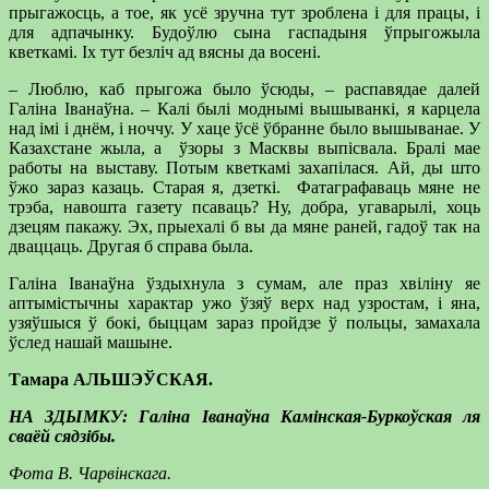
прыгажосць, а тое, як усё зручна тут зроблена і для працы, і
для адпачынку. Будоўлю сына гаспадыня ўпрыгожыла
кветкамі. Іх тут безліч ад вясны да восені.
– Люблю, каб прыгожа было ўсюды, – распавядае далей
Галіна Іванаўна. – Калі былі моднымі вышыванкі, я карцела
над імі і днём, і ноччу. У хаце ўсё ўбранне было вышыванае. У
Казахстане жыла, а ўзоры з Масквы выпісвала. Бралі мае
работы на выставу. Потым кветкамі захапілася. Ай, ды што
ўжо зараз казаць. Старая я, дзеткі. Фатаграфаваць мяне не
трэба, навошта газету псаваць? Ну, добра, угаварылі, хоць
дзецям пакажу. Эх, прыехалі б вы да мяне раней, гадоў так на
дваццаць. Другая б справа была.
Галіна Іванаўна ўздыхнула з сумам, але праз хвіліну яе
аптымістычны характар ужо ўзяў верх над узростам, і яна,
узяўшыся ў бокі, быццам зараз пройдзе ў польцы, замахала
ўслед нашай машыне.
Тамара АЛЬШЭЎСКАЯ.
НА ЗДЫМКУ: Галіна Іванаўна Камінская-Буркоўская ля
сваёй сядзібы.
Фота В. Чарвінскага.