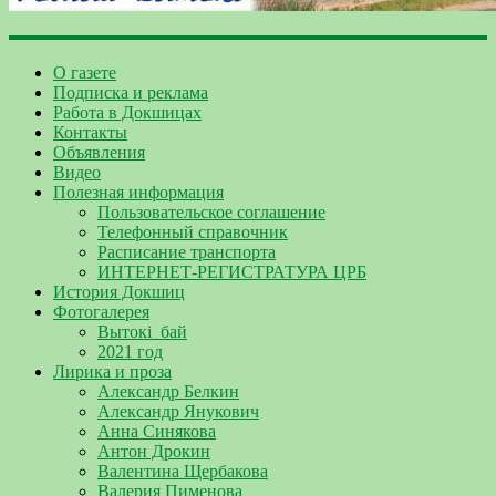
О газете
Подписка и реклама
Работа в Докшицах
Контакты
Объявления
Видео
Полезная информация
Пользовательское соглашение
Телефонный справочник
Расписание транспорта
ИНТЕРНЕТ-РЕГИСТРАТУРА ЦРБ
История Докшиц
Фотогалерея
Вытокі_бай
2021 год
Лирика и проза
Александр Белкин
Александр Янукович
Анна Синякова
Антон Дрокин
Валентина Щербакова
Валерия Пименова