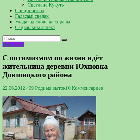
Светлана Кукуть
Спецпроекты
Галасамі сведак
Улада: ад слова да справы
Сацыяльны аспект
Общество
С оптимизмом по жизни идёт
жительница деревни Юхновка
Докшицкого района
22.06.2012
409
Родныя вытокi
0 Комментариев