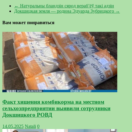
←
Натуральны бландзін cярод вераб’ёў такі адзін
Докшицкая земля — родина Эдуарда Зубрицкого
→
Вам может понравиться
Факт хищения комбикорма на местном
сельхозпредприятии выявили сотрудники
Докшицкого РОВД
14.05.2025
Natali
0