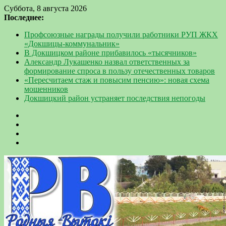
Суббота, 8 августа 2026
Последнее:
Профсоюзные награды получили работники РУП ЖКХ
«Докшицы-коммунальник»
В Докшицком районе прибавилось «тысячников»
Александр Лукашенко назвал ответственных за
формирование спроса в пользу отечественных товаров
«Пересчитаем стаж и повысим пенсию»: новая схема
мошенников
Докшицкий район устраняет последствия непогоды