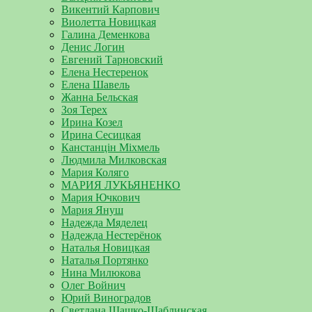
Викентий Карпович
Виолетта Новицкая
Галина Деменкова
Денис Логин
Евгений Тарновский
Елена Нестеренок
Елена Шавель
Жанна Бельская
Зоя Терех
Ирина Козел
Ирина Сесицкая
Канстанцін Міхмель
Людмила Милковская
Мария Коляго
МАРИЯ ЛУКЬЯНЕНКО
Мария Ючкович
Мария Януш
Надежда Мяделец
Надежда Нестерёнок
Наталья Новицкая
Наталья Портянко
Нина Милюкова
Олег Войнич
Юрий Виноградов
Светлана Шашко-Шаблинская