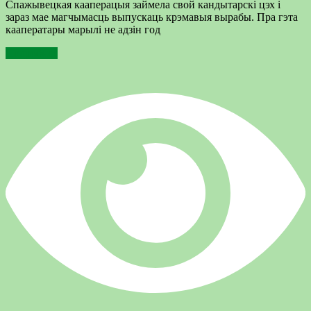
Спажывецкая кааперацыя займела свой кандытарскі цэх і
зараз мае магчымасць выпускаць крэмавыя вырабы. Пра гэта
кааператары марылі не адзін год
Подробнее