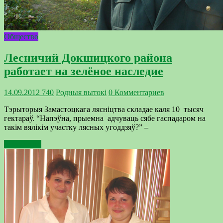
Общество
Лесничий Докшицкого района
работает на зелёное наследие
14.09.2012
740
Родныя вытокi
0 Комментариев
Тэрыторыя Замастоцкага лясніцтва складае каля 10 тысяч
гектараў. “Напэўна, прыемна адчуваць сябе гаспадаром на
такім вялікім участку лясных угоддзяў?” –
Подробнее