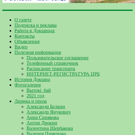
О газете
Подписка и реклама
Работа в Докшицах
Контакты
Объявления
Видео
Полезная информация
Пользовательское соглашение
Телефонный справочник
Расписание транспорта
ИНТЕРНЕТ-РЕГИСТРАТУРА ЦРБ
История Докшиц
Фотогалерея
Вытокі_бай
2021 год
Лирика и проза
Александр Белкин
Александр Янукович
Анна Синякова
Антон Дрокин
Валентина Щербакова
Валерия Пименова