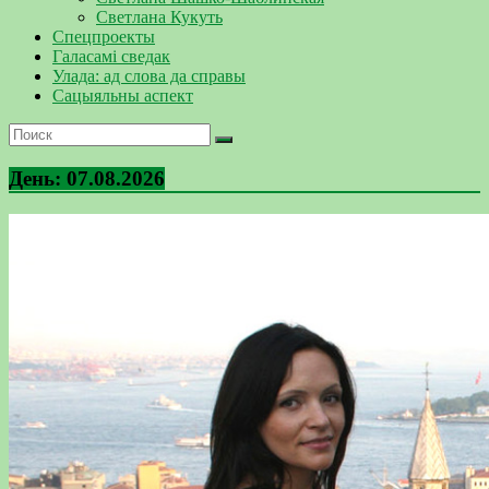
Светлана Кукуть
Спецпроекты
Галасамі сведак
Улада: ад слова да справы
Сацыяльны аспект
День:
07.08.2026