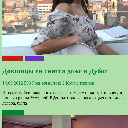
Актуально
Общество
Докшицы ей снятся даже в Дубае
14.09.2012
583
Родныя вытокi
2 Комментариев
Людзям майго пакалення паездка за мяжу нават у Польшчу ці
іншыя краіны Усходняй Еўропы з так званага сацыялістычнага
лагера, была
Подробнее