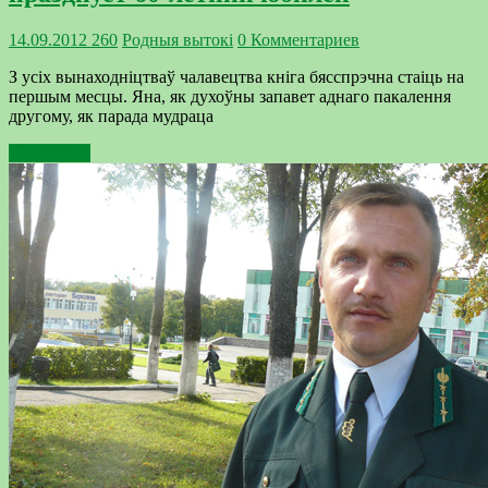
14.09.2012
260
Родныя вытокi
0 Комментариев
З усіх вынаходніцтваў чалавецтва кніга бясспрэчна стаіць на
першым месцы. Яна, як духоўны запавет аднаго пакалення
другому, як парада мудраца
Подробнее