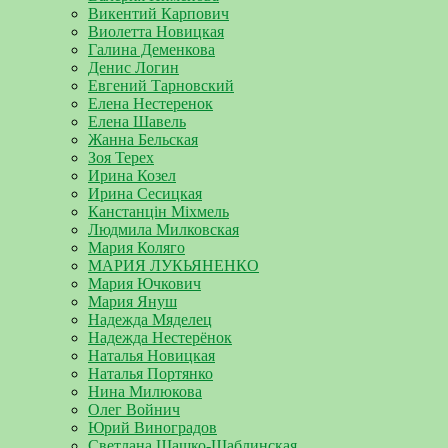
Викентий Карпович
Виолетта Новицкая
Галина Деменкова
Денис Логин
Евгений Тарновский
Елена Нестеренок
Елена Шавель
Жанна Бельская
Зоя Терех
Ирина Козел
Ирина Сесицкая
Канстанцін Міхмель
Людмила Милковская
Мария Коляго
МАРИЯ ЛУКЬЯНЕНКО
Мария Ючкович
Мария Януш
Надежда Мяделец
Надежда Нестерёнок
Наталья Новицкая
Наталья Портянко
Нина Милюкова
Олег Войнич
Юрий Виноградов
Светлана Шашко-Шаблинская