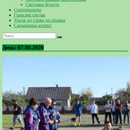
Светлана Кукуть
Спецпроекты
Галасамі сведак
Улада: ад слова да справы
Сацыяльны аспект
День:
07.08.2026