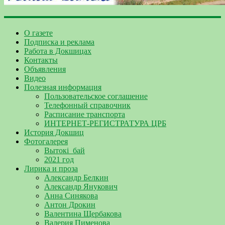
О газете
Подписка и реклама
Работа в Докшицах
Контакты
Объявления
Видео
Полезная информация
Пользовательское соглашение
Телефонный справочник
Расписание транспорта
ИНТЕРНЕТ-РЕГИСТРАТУРА ЦРБ
История Докшиц
Фотогалерея
Вытокі_бай
2021 год
Лирика и проза
Александр Белкин
Александр Янукович
Анна Синякова
Антон Дрокин
Валентина Щербакова
Валерия Пименова