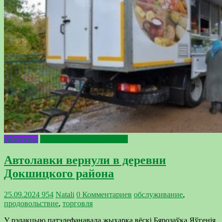
Общество
Улада: ад слова да справы
Автолавки вернули в деревни
Докшицкого района
25.09.2024
954
Natali
0 Комментариев
обслуживание
,
продовольствие
,
торговля
У рэдакцыю патэлефанавала жыхарка вёскі Бярозаўка Яўгенія