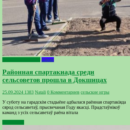
2024 - Год качества
Спорт
Районная спартакиада среди
сельсоветов прошла в Докшицах
25.09.2024
1383
Natali
0 Комментариев
сельские игры
У суботу на гарадскім стадыёне адбылася раённая спартакіяда
сярод сельсаветаў, прысвечаная Году якасці. Прадстаўнікоў
каманд з усіх сельсаветаў раёна вітала
Подробнее