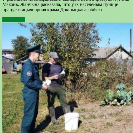
Махонь. Жанчына расказала, што ў іх населеным пункце
працуе стацыянарная крама Докшыцкага філіяла
Подробнее