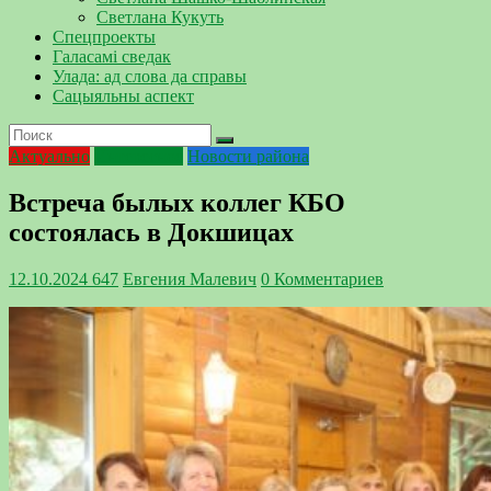
Светлана Кукуть
Спецпроекты
Галасамі сведак
Улада: ад слова да справы
Сацыяльны аспект
Актуально
Интересное
Новости района
Встреча былых коллег КБО
состоялась в Докшицах
12.10.2024
647
Евгения Малевич
0 Комментариев