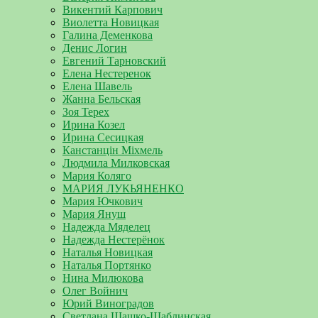
Викентий Карпович
Виолетта Новицкая
Галина Деменкова
Денис Логин
Евгений Тарновский
Елена Нестеренок
Елена Шавель
Жанна Бельская
Зоя Терех
Ирина Козел
Ирина Сесицкая
Канстанцін Міхмель
Людмила Милковская
Мария Коляго
МАРИЯ ЛУКЬЯНЕНКО
Мария Ючкович
Мария Януш
Надежда Мяделец
Надежда Нестерёнок
Наталья Новицкая
Наталья Портянко
Нина Милюкова
Олег Войнич
Юрий Виноградов
Светлана Шашко-Шаблинская