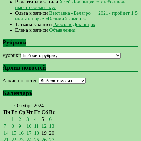
Валентина
к записи
Хлеб Докшицкого хлебозавода
имеет особый вкус
Ольга
к записи
Выставка «Белагро — 2021» пройдет 1-5
июня в парке «Великий камень»
Татьяна
к записи
Работа в Докшицах
Елена
к записи
Объявления
Рубрики
Рубрики
Архив новостей
Архив новостей
Календарь
Октябрь 2024
Пн
Вт
Ср
Чт
Пт
Сб
Вс
1
2
3
4
5
6
7
8
9
10
11
12
13
14
15
16
17
18
19
20
21
22
23
24
25
26
27