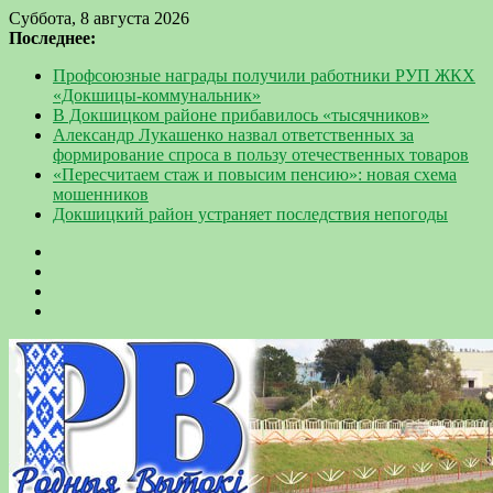
Суббота, 8 августа 2026
Последнее:
Профсоюзные награды получили работники РУП ЖКХ
«Докшицы-коммунальник»
В Докшицком районе прибавилось «тысячников»
Александр Лукашенко назвал ответственных за
формирование спроса в пользу отечественных товаров
«Пересчитаем стаж и повысим пенсию»: новая схема
мошенников
Докшицкий район устраняет последствия непогоды