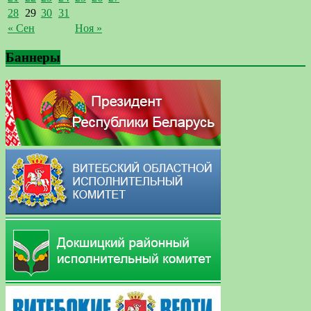
28
29
30
31
« Сен
Ноя »
Баннеры