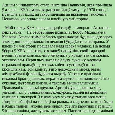
Адным з ініцыятараў стала Антаніна Пашкевіч, якая прыйшла
ў атэлье – КБА амаль пяцьдзясят гадоў таму – у 1976 год­зе, і
прайшла тут шлях ад закройшчыцы да інжыне­ра-тэхнолага.
Некаторы час узначальвала швей­ную майстэрню.
– Мой стаж у КБА каля дваццаці гадоў, – гаворы­ць Антаніна
Віктараўна. – На работу мяне пры­мала Любоў Міхайлаўна
Казлова. Атэлье займала ўвесь другі паверх будын­ка, дзе зараз
знаходзяцца падатковая інспекцыя і ўпраўленне па працы. У
швейнай майстэрні пра­цавала каля сарака ча­лавек. Па новыя
ўборы ў КБА ішлі тыя, хто хацеў папоўніць свой гардэроб
нечым арыгінальным, чаго не купіць у краме, так бы мовіць,
эксклюзівам. Перш чым заказ на блузу, сукенку, касцюм
перада­валі працаўніцам цэха, кліент сустракаўся з за­
кройшчыкам. Той здымаў з яго неабходныя меркі, разам
абмяркоўвалі фасон будучага вырабу. У атэлье працавалі
некалькі бры­гад швачак: верхняга ад­зення, па пашыве лёгкіх
сукенак, футравых шапак, а таксама вышывальшчы­цы.
Працавалі мы вельмі дружна. Арганізоўвалі паказы мод,
удзельнічалі ў разнастайных конкур­сах, ездзілі на абласныя
семінары, экскурсіі. З цягам часу заказаў ста­навілася менш.
Людзі па абноўкі пачалі ісці на рынак, дзе адзенне мож­на было
набыць танней. Атэлье зачынілася. Усе яго работнікі перайшлі
ў іншыя галіны, але су­вязь засталася. Пастаянна падтрымлівалі