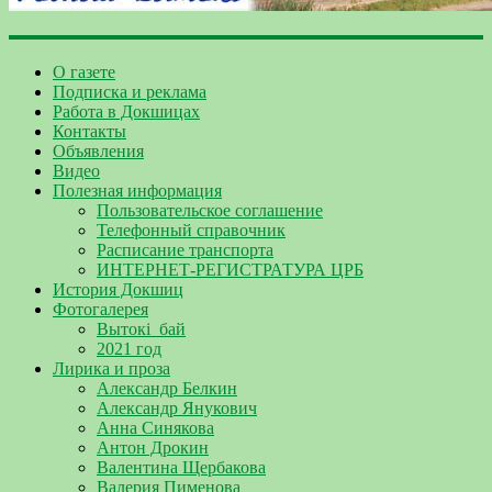
О газете
Подписка и реклама
Работа в Докшицах
Контакты
Объявления
Видео
Полезная информация
Пользовательское соглашение
Телефонный справочник
Расписание транспорта
ИНТЕРНЕТ-РЕГИСТРАТУРА ЦРБ
История Докшиц
Фотогалерея
Вытокі_бай
2021 год
Лирика и проза
Александр Белкин
Александр Янукович
Анна Синякова
Антон Дрокин
Валентина Щербакова
Валерия Пименова