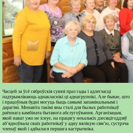
Часцей за ўсё сяброўскія сувязі праз гады і адлегласці
падтрымліваюць аднакласнікі ці аднагрупнікі. Але бывае, што
і працоўныя будні могуць быць самымі запамінальнымі і
дарагімі. Менавіта такімі яны сталі для былых работнікаў
раённага камбіната бытавога абслугоўвання. Арганізацыя,
якой нават ужо не існуе, на працягу некалькіх дзесяцігоддзяў
аб’ядноўвала сваіх работнікаў у адну вялікую сям’ю, сустрэча
членаў якой і адбылася першага кастрычніка.