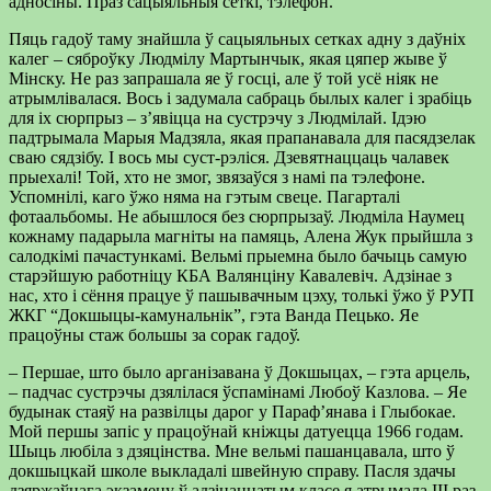
адносіны. Праз сацыяльныя сеткі, тэлефон.
Пяць гадоў таму знай­шла ў сацыяльных сетках адну з даўніх
калег – ся­броўку Людмілу Мартын­чык, якая цяпер жыве ў
Мінску. Не раз запрашала яе ў госці, але ў той усё ніяк не
атрымлівалася. Вось і задумала сабраць былых калег і зрабіць
для іх сюрпрыз – з’явіцца на сустрэчу з Людмілай. Ідэю
падтрымала Марыя Мадзяла, якая прапана­вала для пасядзелак
сваю сядзібу. І вось мы суст-рэліся. Дзевятнаццаць ча­лавек
прыехалі! Той, хто не змог, звязаўся з намі па тэлефоне.
Успомнілі, каго ўжо няма на гэтым свеце. Пагарталі
фотаальбомы. Не абышлося без сюрпры­заў. Людміла Наумец
кож­наму падарыла магніты на памяць, Алена Жук прыйшла з
салодкімі па­частункамі. Вельмі пры­емна было бачыць самую
старэйшую работніцу КБА Валянціну Кавалевіч. Адзінае з
нас, хто і сёння працуе ў пашывачным цэху, толькі ўжо ў РУП
ЖКГ “Докшыцы-каму­нальнік”, гэта Ванда Пець­ко. Яе
працоўны стаж большы за сорак гадоў.
– Першае, што было арганізавана ў Докшы­цах, – гэта арцель,
– пад­час сустрэчы дзялілася ўспамінамі Любоў Каз­лова. – Яе
будынак ста­яў на развілцы дарог у Параф’янава і Глыбокае.
Мой першы запіс у пра­цоўнай кніжцы датуецца 1966 годам.
Шыць любіла з дзяцінства. Мне вельмі пашанцавала, што ў
док­шыцкай школе выкладалі швейную справу. Пасля здачы
дзяржаўнага эк­замену ў адзінаццатым класе я атрымала ІІІ раз­