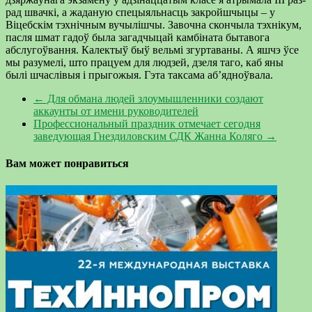
рад швачкі, а жаданую спецыяльнасць закрой­шчыцы – у
Віцебскім тэх­нічным вучылішчы. За­вочна скончыла тэхнікум,
пасля шмат гадоў была загадчыцай камбіната бытавога
абслугоўван­ня. Калектыў быў вельмі згуртаваны. А яшчэ ўсе
мы разумелі, што працуем для людзей, дзеля таго, каб яны
былі шчаслівыя і прыгожыя. Гэта таксама аб’ядноўвала.
←
Для обмана людей злоумышленники создают
аккаунты от имени руководителей
Профессиональный праздник отмечает сегодня
заведующая Гнездиловским СДК Жанна Коляго
→
Вам может понравиться